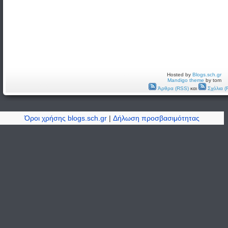
Hosted by
Blogs.sch.gr
Mandigo theme
by tom
Άρθρα (RSS)
και
Σχόλια (
Όροι χρήσης blogs.sch.gr
|
Δήλωση προσβασιμότητας