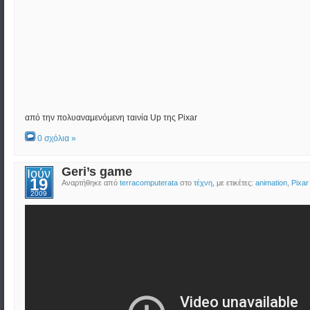
από την πολυαναμενόμενη ταινία Up της Pixar
0 σχόλια »
Geri’s game
Ιούν
19
Αναρτήθηκε από
terracomputerata
στο
τέχνη
, με ετικέτες:
animation
,
Pixar
2009