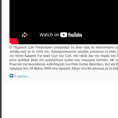
Ο 78χρονος Carl Fredricksen αποφασίζει οτι είναι ώρα να ικανοποιήσει το
πετάξει μαζί με το σπίτι του. Χρησιμοποιώντας χιλιάδες μπαλόνια το σπίτι
την Νότια Αμερική. Για κακή τύχη του Carl, στο ταξίδι έχει την παρέα του 
μόνο εμπόδια βάζει στο μεγαλόπνοο σχέδιο του τολμηρού παππού. Με τ
Pixar και την σκηνοθετική καθοδήγηση των Pete Docter (Monsters, Inc) και 
πρεμιέρα στις 29 Μαϊου 2009 στην Αμερική. Μέχρι τότε θα μείνουμε με το trail
0 σχόλια »