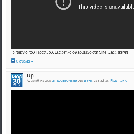
Το παιχνίδι του Γεράσιμου. Εξαιρετικά αφιερωμένο στη Sine. Ξέρει εκείνη!
0 σχόλια »
Up
Μαρ
30
Αναρτήθηκε από
terracomputerata
στο
τέχνη
, με ετικέτες:
Pixar
,
ταινία
2009