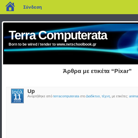
blogs.sch.gr
Σύνδεση
Terra Computerata
Born to be wired / tender to www.netschoolbook.gr
Άρθρα με ετικέτα “Pixar”
Up
Ιούλ
11
Αναρτήθηκε από
terracomputerata
στο
Διαδίκτυο
,
τέχνη
, με ετικέτες:
anima
2009