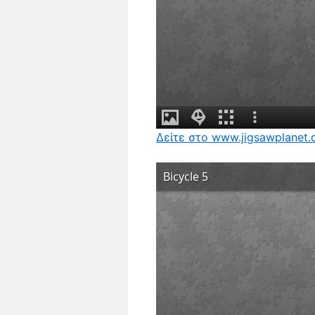
Δείτε στο www.jigsawplanet