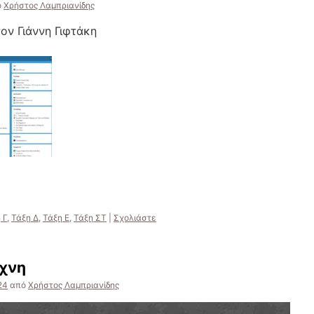
ό
Χρήστος Λαμπριανίδης
ον Γιάννη Γιφτάκη
 Γ
,
Τάξη Δ
,
Τάξη Ε
,
Τάξη ΣΤ
|
Σχολιάστε
έχνη
24
από
Χρήστος Λαμπριανίδης