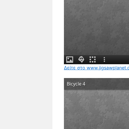
Δείτε στο www.jigsawplanet