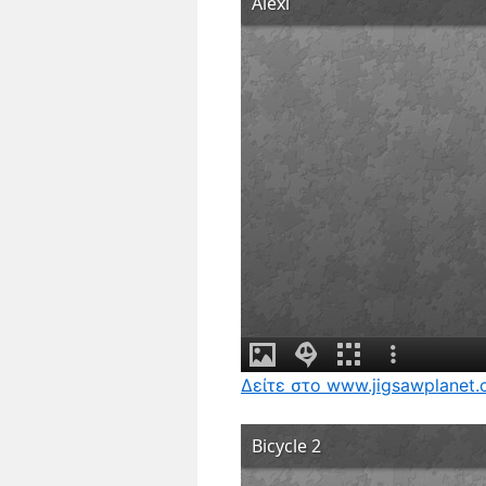
Δείτε στο www.jigsawplanet