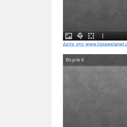
Δείτε στο www.jigsawplanet