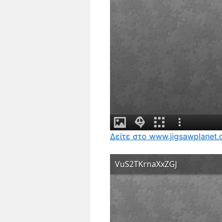
Δείτε στο www.jigsawplanet