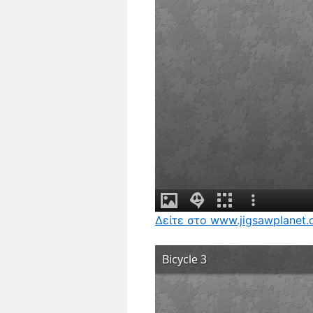
Δείτε στο www.jigsawplanet