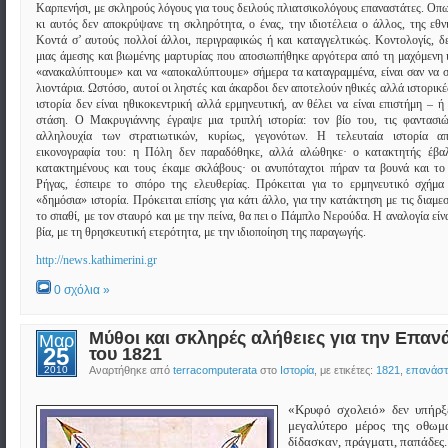
Καρπενήσι, με σκληρούς λόγους για τους δειλούς πλιατσικολόγους επαναστάτες. Οπω
κι αυτός δεν αποκρύψανε τη σκληρότητα, ο ένας, την ιδιοτέλεια ο άλλος, της εθν
Κοντά σ’ αυτούς πολλοί άλλοι, περιγραφικώς ή και καταγγελτικώς. Κοντολογίς, δε
μιας άμεσης και βιωμένης μαρτυρίας που αποσιωπήθηκε αργότερα από τη μαχόμενη 
«ανακαλύπτουμε» και να «αποκαλύπτουμε» σήμερα τα καταγραμμένα, είναι σαν να
λιοντάρια. Ωστόσο, αυτοί οι ληστές και άκαρδοι δεν αποτελούν ηθικές αλλά ιστορικέ
ιστορία δεν είναι ηθικοκεντρική αλλά ερμηνευτική, αν θέλει να είναι επιστήμη – 
στάση. Ο Μακρυγιάννης έγραψε μια τριπλή ιστορία: τον βίο του, τις φαντασιώ
αλληλουχία των στρατιωτικών, κυρίως, γεγονότων. Η τελευταία ιστορία απ
εικονογραφία του: η Πόλη δεν παραδόθηκε, αλλά αλώθηκε· ο κατακτητής έβα
κατακτημένους και τους έκαμε σκλάβους· οι ανυπόταχτοι πήραν τα βουνά και το
Ρήγας, έσπειρε το σπόρο της ελευθερίας. Πρόκειται για το ερμηνευτικό σχήμα
«δημόσια» ιστορία. Πρόκειται επίσης για κάτι άλλο, για την κατάκτηση με τις διαμε
το σπαθί, με τον σταυρό και με την πείνα, θα πει ο Πάμπλο Νερούδα. Η αναλογία είν
βία, με τη θρησκευτική ετερότητα, με την ιδιοποίηση της παραγωγής.
http://news.kathimerini.gr
0 σχόλια »
Μύθοι και σκληρές αλήθειες για την Επα
Μαρ
25
του 1821
2010
Αναρτήθηκε από
terracomputerata
στο
Ιστορία
, με ετικέτες:
1821
,
επανάσ
«Κρυφό σχολειό» δεν υπήρξ
μεγαλύτερο μέρος της οθωμ
δίδασκαν, πράγματι, παπάδες.