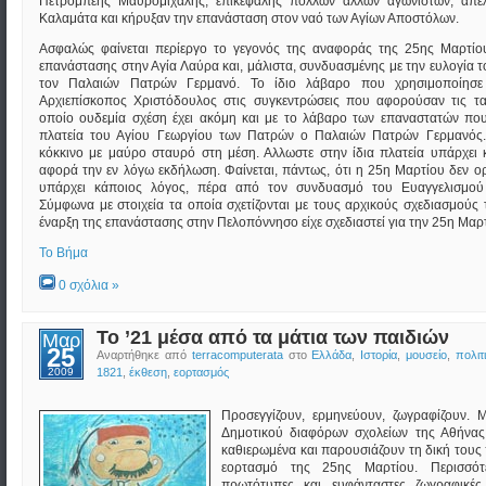
Πετρόμπεης Μαυρομιχάλης, επικεφαλής πολλών άλλων αγωνιστών, απε
Καλαμάτα και κήρυξαν την επανάσταση στον ναό των Αγίων Αποστόλων.
Ασφαλώς φαίνεται περίεργο το γεγονός της αναφοράς της 25ης Μαρτίο
επανάστασης στην Αγία Λαύρα και, μάλιστα, συνδυασμένης με την ευλογία 
τον Παλαιών Πατρών Γερμανό. Το ίδιο λάβαρο που χρησιμοποίησε
Αρχιεπίσκοπος Χριστόδουλος στις συγκεντρώσεις που αφορούσαν τις τα
οποίο ουδεμία σχέση έχει ακόμη και με το λάβαρο των επαναστατών πο
πλατεία του Αγίου Γεωργίου των Πατρών ο Παλαιών Πατρών Γερμανός.
κόκκινο με μαύρο σταυρό στη μέση. Αλλωστε στην ίδια πλατεία υπάρχει 
αφορά την εν λόγω εκδήλωση. Φαίνεται, πάντως, ότι η 25η Μαρτίου δεν ορ
υπάρχει κάποιος λόγος, πέρα από τον συνδυασμό του Ευαγγελισμού
Σύμφωνα με στοιχεία τα οποία σχετίζονται με τους αρχικούς σχεδιασμούς
έναρξη της επανάστασης στην Πελοπόννησο είχε σχεδιαστεί για την 25η Μαρ
Το Βήμα
0 σχόλια »
Το ’21 μέσα από τα μάτια των παιδιών
Μαρ
25
Αναρτήθηκε από
terracomputerata
στο
Ελλάδα
,
Ιστορία
,
μουσείο
,
πολιτ
2009
1821
,
έκθεση
,
εορτασμός
Προσεγγίζουν, ερμηνεύουν, ζωγραφίζουν. 
Δημοτικού διαφόρων σχολείων της Αθήνας
καθιερωμένα και παρουσιάζουν τη δική τους
εορτασμό της 25ης Μαρτίου. Περισσό
πρωτότυπες και ευφάνταστες ζωγραφικές