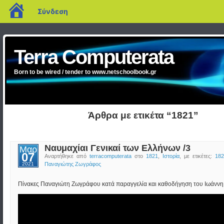
blogs.sch.gr
Σύνδεση
Terra Computerata
Born to be wired / tender to www.netschoolbook.gr
Άρθρα με ετικέτα “1821”
Ναυμαχίαι Γενικαί των Ελλήνων /3
Μαρ
07
Αναρτήθηκε από
terracomputerata
στο
1821
,
Ιστορία
, με ετικέτες:
182
2021
Παναγιώτης Ζωγράφος
Πίνακες Παναγιώτη Ζωγράφου κατά παραγγελία και καθοδήγηση του Ιωάνν