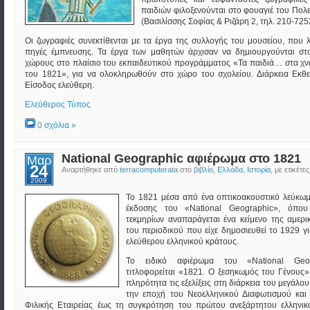
παιδιών φιλοξενούνται στο φουαγιέ του Πολ
(Βασιλίσσης Σοφίας & Ριζάρη 2, τηλ. 210-725
Οι ζωγραφιές συνεκτίθενται με τα έργα της συλλογής του μουσείου, που 
πηγές έμπνευσης. Τα έργα των μαθητών άρχισαν να δημιουργούνται στ
χώρους στο πλαίσιο του εκπαιδευτικού προγράμματος «Τα παιδιά… στα χ
του 1821», για να ολοκληρωθούν στο χώρο του σχολείου. Διάρκεια Εκθε
Είσοδος ελεύθερη.
Ελεύθερος Τύπος
0 σχόλια »
National Geographic αφιέρωμα στο 1821
Μαρ
24
Αναρτήθηκε από
terracomputerata
στο
βιβλίο
,
Ελλάδα
,
Ιστορία
, με ετικέτε
2009
Το 1821 μέσα από ένα οπτικοακουστικό λεύκωμ
έκδοσης του «Νational Geographic», όπου
τεκμηρίων αναπαράγεται ένα κείμενο της αμερι
του περιοδικού που είχε δημοσιευθεί το 1929 γ
ελεύθερου ελληνικού κράτους.
Το ειδικό αφιέρωμα του «Νational Geo
τιτλοφορείται «1821. Ο ξεσηκωμός του Γένους»
πληρότητα τις εξελίξεις στη διάρκεια του μεγάλ
την εποχή του Νεοελληνικού Διαφωτισμού και
Φιλικής Εταιρείας έως τη συγκρότηση του πρώτου ανεξάρτητου ελληνικ