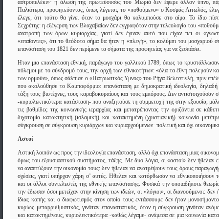
αστροπελέκι»· η άλωση της πρωτεύουσας του Μωριά δεν έφερε άλλον ύπνο, πάρ
Παλιότερα, προφητεύοντας, όπως λέγεται, το «ποθούμενο» ο Κοσμάς Αιτωλός, έλεγε
έλεγε, ότι τούτο θα γίνει όταν το μοσχάρι θα κολυμπούσε στο αίμα. Το ίδιο πίσ
Σεχρέτης: η εξέγερση των Βλαχαβαίων δεν εγγραφόταν στην τελεολογία του «ποθούμ
ανατροπή των όρων κυριαρχίας, γιατί δεν έγιναν αυτό που είχαν πει οι «γνωσ
«επαΐοντες», ότι το θεόδοτο σήμα θα ήταν η «πλεγή», το κολύμπι του μοσχαριού σ
επανάσταση του 1821 δεν περίμενε τα σήματα της προφητείας για να ξεσπάσει.
Ηταν μια επανάσταση εθνική, παράγωγο του γαλλικού 1789, όπως το κρυστάλλωσαν
πόλεμοι με το σύνδρομό τους, την αρχή των εθνικοτήτων: «όλα τα έθνη πολεμούν κα
των ορμούν», όπως σάλπισε ο «Πατριωτικός Υμνος» του Ρήγα Βελεστινλή, πριν επέλ
που ακολούθησε το Καμποφόρμιο: επανάσταση με δημοκρατική ιδεολογία, δηλαδή 
τάξη τους βιοτέχνες, τους καραβοκυραίους και τους εμπόρους. Δεν αντιστοιχούσαν σ
-κυριολεκτικότερα κατάσταση- που αναζητούσε τη συμμετοχή της στην εξουσία, μάλ
τις βαθμίδες της κοινωνικής ιεραρχίας και μετατρέποντας την οριζόντια σε κάθετ
διχοτομία κατακτητική (ισλαμική) και κατακτημένη (χριστιανική) κοινωνία μετέτρ
σύγκρουση σε σύγκρουση κυριάρχων και κυριαρχούμενων· πολιτική και όχι οικονομικ
Αστοί
Αστική λοιπόν ως προς την ιδεολογία επανάσταση, αλλά όχι επανάσταση μιας οικονομ
όμως του εξουσιαστικού συστήματος, τάξης. Με δυο λόγια, οι «αστοί» δεν ήθελαν ε
να αναπτύξουν την οικονομία τους: δεν ήθελαν να ανατρέψουν τους όρους παραγωγής
σχέσεις, γιατί υπήρχαν χάρη σ’ αυτές. Ηθελαν και κατόρθωσαν να εθνικοποιήσουν τ
και οι άλλοι συντελεστές της εθνικής επανάστασης. Φυσικά την οποιαδήποτε θεωρί
την έδωσαν όσοι μετείχαν στην κίνηση των ιδεών, οι «λόγιοι», οι διανοούμενοι: δεν 
ίδιας κοπής και ο διαφωτισμός στον οποίο τους εντάσσουμε δεν ήταν μονοσήμαντο
κυρίως μεταρρυθμιστικός, γινόταν επαναστατικός, όταν η σύγκρουση γινόταν ανάμ
και κατακτημένους, κυριολεκτικότερα -καθώς λέγαμε- ανάμεσα σε μια κοινωνία κατα