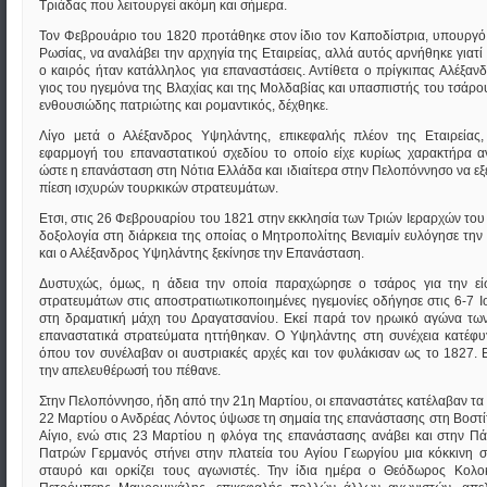
Τριάδας που λειτουργεί ακόμη και σήμερα.
Τον Φεβρουάριο του 1820 προτάθηκε στον ίδιο τον Καποδίστρια, υπουργό
Ρωσίας, να αναλάβει την αρχηγία της Εταιρείας, αλλά αυτός αρνήθηκε γιατί
ο καιρός ήταν κατάλληλος για επαναστάσεις. Αντίθετα ο πρίγκιπας Αλέξαν
γιος του ηγεμόνα της Βλαχίας και της Μολδαβίας και υπασπιστής του τσάρο
ενθουσιώδης πατριώτης και ρομαντικός, δέχθηκε.
Λίγο μετά ο Αλέξανδρος Υψηλάντης, επικεφαλής πλέον της Εταιρείας,
εφαρμογή του επαναστατικού σχεδίου το οποίο είχε κυρίως χαρακτήρα α
ώστε η επανάσταση στη Νότια Ελλάδα και ιδιαίτερα στην Πελοπόννησο να εξε
πίεση ισχυρών τουρκικών στρατευμάτων.
Ετσι, στις 26 Φεβρουαρίου του 1821 στην εκκλησία των Τριών Ιεραρχών του 
δοξολογία στη διάρκεια της οποίας ο Μητροπολίτης Βενιαμίν ευλόγησε την
και ο Αλέξανδρος Υψηλάντης ξεκίνησε την Επανάσταση.
Δυστυχώς, όμως, η άδεια την οποία παραχώρησε ο τσάρος για την εί
στρατευμάτων στις αποστρατιωτικοποιημένες ηγεμονίες οδήγησε στις 6-7 Ι
στη δραματική μάχη του Δραγατσανίου. Εκεί παρά τον ηρωικό αγώνα των
επαναστατικά στρατεύματα ηττήθηκαν. Ο Υψηλάντης στη συνέχεια κατέφυ
όπου τον συνέλαβαν οι αυστριακές αρχές και τον φυλάκισαν ως το 1827. 
την απελευθέρωσή του πέθανε.
Στην Πελοπόννησο, ήδη από την 21η Μαρτίου, οι επαναστάτες κατέλαβαν τα
22 Μαρτίου ο Ανδρέας Λόντος ύψωσε τη σημαία της επανάστασης στη Βοστίτ
Αίγιο, ενώ στις 23 Μαρτίου η φλόγα της επανάστασης ανάβει και στην Π
Πατρών Γερμανός στήνει στην πλατεία του Αγίου Γεωργίου μια κόκκινη 
σταυρό και ορκίζει τους αγωνιστές. Την ίδια ημέρα ο Θεόδωρος Κολο