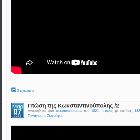
0 σχόλια »
Πτώση της Κωνσταντινούπολης /2
Μαρ
07
Αναρτήθηκε από
terracomputerata
στο
1821
,
Ιστορία
, με ετικέτες:
182
2021
Παναγιώτης Ζωγράφος