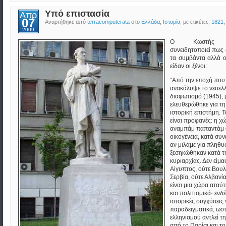
Υπό επιστασία
Απρ
07
Αναρτήθηκε από
terracomputerata
στο
Ελλάδα
,
Ιστορία
, με ετικέτες:
1821
2009
Ο Κωστής Πα
συνειδητοποιεί πως
τα συμβάντα αλλά 
είδαν οι ξένοι:
“Από την εποχή που
ανακάλυψε το νεοελ
διαφωτισμό (1945), 
ελευθερώθηκε για τη
ιστορική επιστήμη.
είναι προφανές: η χ
αναμπάμ παπαντάμ 
οικογένεια, κατά συ
αν μιλάμε για πληθ
ξεσηκώθηκαν κατά τ
κυριαρχίας. Δεν είμα
Αίγυπτος, ούτε Βουλ
Σερβία, ούτε Αλβανί
είναι μια χώρα αταύ
και πολιτισμικά· ενδ
ιστορικές συγχύσεις
παραδειγματικά, ωσ
ελληνισμού αντλεί τ
από το Παρίσι και το 