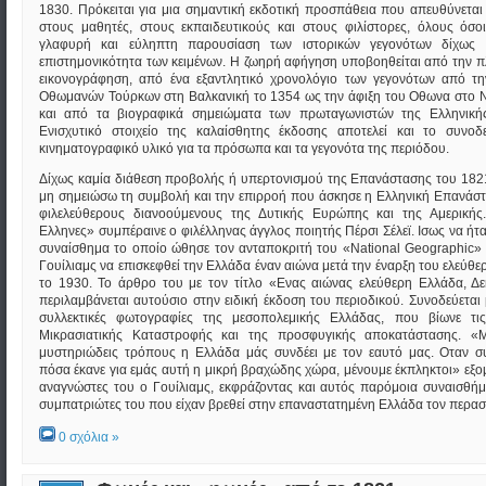
1830. Πρόκειται για μια σημαντική εκδοτική προσπάθεια που απευθύνεται 
στους μαθητές, στους εκπαιδευτικούς και στους φιλίστορες, όλους όσο
γλαφυρή και εύληπτη παρουσίαση των ιστορικών γεγονότων δίχως 
επιστημονικότητα των κειμένων. Η ζωηρή αφήγηση υποβοηθείται από την πλ
εικονογράφηση, από ένα εξαντλητικό χρονολόγιο των γεγονότων από τ
Οθωμανών Τούρκων στη Βαλκανική το 1354 ως την άφιξη του Οθωνα στο 
και από τα βιογραφικά σημειώματα των πρωταγωνιστών της Ελληνική
Ενισχυτικό στοιχείο της καλαίσθητης έκδοσης αποτελεί και το συνοδ
κινηματογραφικό υλικό για τα πρόσωπα και τα γεγονότα της περιόδου.
Δίχως καμία διάθεση προβολής ή υπερτονισμού της Επανάστασης του 182
μη σημειώσω τη συμβολή και την επιρροή που άσκησε η Ελληνική Επανάστ
φιλελεύθερους διανοούμενους της Δυτικής Ευρώπης και της Αμερικής.
Ελληνες» συμπέραινε ο φιλέλληνας άγγλος ποιητής Πέρσι Σέλεϊ. Ισως να ήτα
συναίσθημα το οποίο ώθησε τον ανταποκριτή του «Νational Geographic»
Γουίλιαμς να επισκεφθεί την Ελλάδα έναν αιώνα μετά την έναρξη του ελεύθε
το 1930. Το άρθρο του με τον τίτλο «Ενας αιώνας ελεύθερη Ελλάδα, Δ
περιλαμβάνεται αυτούσιο στην ειδική έκδοση του περιοδικού. Συνοδεύεται
συλλεκτικές φωτογραφίες της μεσοπολεμικής Ελλάδας, που βίωνε τις
Μικρασιατικής Καταστροφής και της προσφυγικής αποκατάστασης. «
μυστηριώδεις τρόπους η Ελλάδα μάς συνδέει με τον εαυτό μας. Οταν σ
πόσα έκανε για εμάς αυτή η μικρή βραχώδης χώρα, μένουμε έκπληκτοι» εξο
αναγνώστες του ο Γουίλιαμς, εκφράζοντας και αυτός παρόμοια συναισθή
συμπατριώτες του που είχαν βρεθεί στην επαναστατημένη Ελλάδα τον περασ
0 σχόλια »