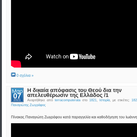
0 σχόλια »
Η δικαία απόφασις του Θεού δια την
Μαρ
07
απελευθέρωσιν της Ελλάδος /1
2021
Αναρτήθηκε από
terracomputerata
στο
1821
,
Ιστορία
, με ετικέτες:
182
Παναγιώτης Ζωγράφος
Πίνακας Παναγιώτη Ζωγράφου κατά παραγγελία και καθοδήγηση του Ιωάνν