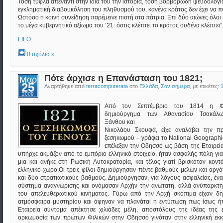
Τόση τύφλα απέναντι στην ίδια του την ιστορία, τόση βορβορώδη ψευδολογί
εγκληματική διαβουκόληση του πληθυσμού του, κανένα κράτος δεν έχει να π
Ωστόσο η κοινή συνείδηση παρέμεινε πιστή στα πάτρια. Επί δύο αιώνες όλοι
το μέγα κυβερνητικό αξίωμα του ‘21: όστις κλέπτει το κράτος ουδένα κλέπτει”
LIFO
0 σχόλια »
Πότε άρχισε η Επανάσταση του 1821;
Μαρ
25
Αναρτήθηκε από
terracomputerata
στο
Ελλάδα
,
Σαν σήμερα
, με ετικέτες:
2009
Από τον Σεπτέμβριο του 1814 η Φιλ
δημιούργημα των Αθανασίου Τσακάλ
Ξάνθου και
Νικολάου Σκουφά, είχε αναλάβει την πρ
ξεσηκωμού – γράφει το Νational Geographic
επέλεξαν την Οδησσό ως βάση της Εταιρεία
υπήρχε ακμάζον από το εμπόριο ελληνικό στοιχείο, ήταν ασφαλής πόλη για
μια και ανήκε στη Ρωσική Αυτοκρατορία, και τέλος γιατί βρισκόταν κοντ
ελληνικό χώρο.Οι τρεις φίλοι δημιούργησαν πέντε βαθμούς μελών και αργ
και δύο στρατιωτικούς βαθμούς. Δημιούργησαν, για λόγους ασφαλείας, έν
σύστημα αναγνώρισης και ονόμασαν Αρχήν την ανώτατη, αλλά ανύπαρκτη
του απελευθερωτικού κινήματος. Γύρω από την Αρχή σκόπιμα είχαν δη
ατμόσφαιρα μυστηρίου και άφηναν να πλανάται η εντύπωση πως ίσως ή
Εταιρεία σύντομα απέκτησε χιλιάδες μέλη, αποστόλους της ιδέας της
ορκωμοσία των πρώτων Φιλικών στην Οδησσό γινόταν στην ελληνική εκκ