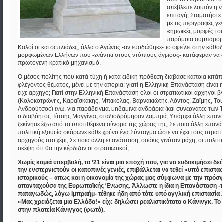
απέβλεπε λοιπόν η ν
επιταγή; Σταματήστε
με τις περιγραφές γε
«ηρωικές μορφές του
παρόμοια συμπαρομ
Καλοί οι κατσαπλιάδες, άλλα ο Αγώνας -αν ευοδώθηκε- το οφείλει στην κάθο
μορφωμένων Ελλήνων που -ενάντια στους ντόπιους άγριους- κατάφεραν να 
πρωτογενή κρατικό μηχανισμό.
Ο μέσος πολίτης που κατά τύχη ή κατά ειδική πρόθεση διάβασε κάποια κιτάπ
φλέγοντος θέματος, μένει με την απορία: γιατί η Ελληνική Επανάσταση είναι
είχε αρχηγό; Γιατί στην Ελληνική Επανάσταση όλοι οι στρατιωτικοί αρχηγοί 
(Κολοκοτρώνης, Καραϊσκάκης, Μπακόλας, Βαρνακιώτης, Λόντος, Ζαΐμης, Τ
Ανδρούτσος) ενώ, για παράδειγμα, μηδαμινά ανδράρια (και συνεργάτες των
ο διαβόητος Τάτσης Μαγγίνας σταδιοδρόμησαν λαμπρά; Υπάρχει άλλη επαν
ξεκίνησε έξω από τα υποτιθέμενα σύνορα της χώρας της; Σε ποια άλλη επαν
πολιτική εξουσία σκάρωνε κάθε χρόνο ένα Σύνταγμα ώστε να έχει τους στρατ
αρχηγούς στο χέρι; Σε ποια άλλη επανάσταση, οσάκις γινόταν μάχη, οι πολιτι
σκέψη ότι θα την κέρδιζαν οι στρατιωτικοί;
Χωρίς καμιά υπερβολή, το ‘21 είναι μια εποχή που, για να ευδοκιμήσει δε
την ενστερνιστούν οι κατοπινές γενιές, επιβάλλεται να τεθεί «υπό επιστα
ιστορικούς – όπως και η οικονομία της χώρας μας σύμφωνα με την πρόσ
απανταχούσα της Ευρωπαϊκής Ένωσης. Άλλωστε η ίδια η Επανάσταση -
παταγωδώς, λόγω Ιμπραήμ- τέθηκε ήδη από τότε υπό αγγλική επιστασία
«Μας χρειάζεται μια Ελλάδα!» είχε δηλώσει ρεαλιστικότατα ο Κάνινγκ. Το
στην πλατεία Κάνιγγος (φωτό).