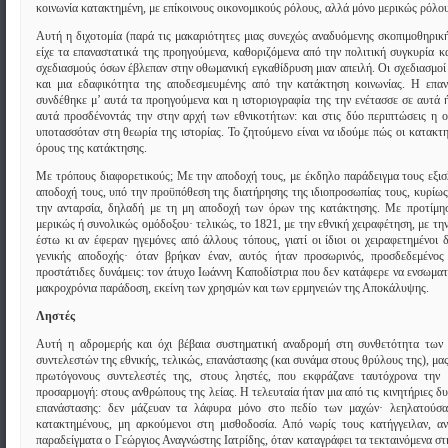
κοινωνία κατακτημένη, με επίκοινους οικονομικούς ρόλους, αλλά μόνο μερικώς ρόλου
Αυτή η διχοτομία (παρά τις μακαριότητες μιας συνεχώς αναδυόμενης σκοπιμοθηρική
είχε τα επαναστατικά της προηγούμενα, καθοριζόμενα από την πολιτική συγκυρία κα
σχεδιασμούς όσων έβλεπαν στην οθωμανική εγκαθίδρυση μιαν απειλή. Οι σχεδιασμοί
και μια εδαφικότητα της αποδεσμευμένης από την κατάκτηση κοινωνίας. Η επα
συνδέθηκε μ’ αυτά τα προηγούμενα και η ιστοριογραφία της την ενέτασσε σε αυτά ή
αυτά προσδένοντάς την στην αρχή των εθνικοτήτων: και στις δύο περιπτώσεις η ο
υποτασσόταν στη θεωρία της ιστορίας. Το ζητούμενο είναι να ιδούμε πώς οι κατακτ
όρους της κατάκτησης.
Με τρόπους διαφορετικούς; Με την αποδοχή τους, με έκδηλο παράδειγμα τους εξισ
αποδοχή τους, υπό την προϋπόθεση της διατήρησης της ιδιοπροσωπίας τους, κυρίως
την ανταρσία, δηλαδή με τη μη αποδοχή των όρων της κατάκτησης. Με προτίμη
μερικώς ή συνολικώς ομόδοξου· τελικώς, το 1821, με την εθνική χειραφέτηση, με την
έστω κι αν έφεραν ηγεμόνες από άλλους τόπους, γιατί οι ίδιοι οι χειραφετημένοι 
γενικής αποδοχής· όταν βρήκαν έναν, αυτός ήταν προσωρινός, προσδεδεμένος
προστάτιδες δυνάμεις: τον άτυχο Ιωάννη Καποδίστρια που δεν κατάφερε να ενσωματ
μακροχρόνια παράδοση, εκείνη των χρησμών και των ερμηνειών της Αποκάλυψης.
Ληστές
Αυτή η αδρομερής και όχι βέβαια συστηματική αναδρομή στη συνθετότητα των
συντελεστών της εθνικής, τελικώς, επανάστασης (και συνάμα στους θρύλους της), μα
πρωτόγονους συντελεστές της, στους ληστές, που εκφράζανε ταυτόχρονα την 
προσαρμογή: στους ανθρώπους της λείας. Η τελευταία ήταν μια από τις κινητήριες δυ
επανάστασης: δεν μάζευαν τα λάφυρα μόνο στο πεδίο των μαχών· λεηλατούσα
κατακτημένους, μη αρκούμενοι στη μισθοδοσία. Από νωρίς τους κατήγγειλαν, α
παραδείγματα ο Γεώργιος Αναγνώστης Ιατρίδης, όταν καταγράφει τα τεκταινόμενα στ