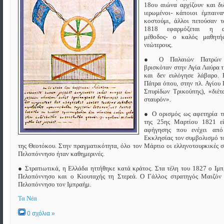
18ου αιώνα αρχίζουν και δ
ιερωμένοι- κάποιοι έμπαιν
κοστούμι, άλλοι πετούσαν 
1818 εφαρμόζεται η αλ
μέθοδος- ο καλός μαθητή
νεώτερους.
● Ο Παλαιών Πατρών Γ
βρισκόταν στην Αγία Λαύρα 
και δεν ευλόγησε λάβαρο. 
Πάτρα όπου, στην πλ. Αγίου 
Σπυρίδων Τρικούπης), «διέτ
σταυρόν».
● Ο ορισμός ως αφετηρία τ
της 25ης Μαρτίου 1821 εί
αφήγησης που ενέχει από
Εκκλησίας τον συμβολισμό τ
της Θεοτόκου. Στην πραγματικότητα, όλο τον Μάρτιο οι ελληνοτουρκικές σ
Πελοπόννησο ήταν καθημερινές.
● Στρατιωτικά, η Ελλάδα ηττήθηκε κατά κράτος. Στα τέλη του 1827 ο Ιμπ
Πελοπόννησο και ο Κιουταχής τη Στερεά. Ο Γάλλος στρατηγός Μαιζόν 
Πελοπόννησο τον Ιμπραήμ.
Τα Νέα
0 σχόλια »