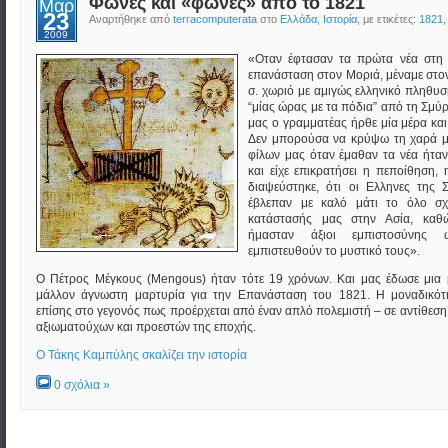
Φωνές και «φωνές» από το 1821
Μαρ
23
Αναρτήθηκε από
terracomputerata
στο
Ελλάδα
,
Ιστορία
, με ετικέτες:
1821
2009
«Οταν έφτασαν τα πρώτα νέα στη 
επανάσταση στον Μοριά, μέναμε στον
σ. χωριό με αμιγώς ελληνικό πληθυ
“μίας ώρας με τα πόδια” από τη Σμύ
μας ο γραμματέας ήρθε μία μέρα και
Δεν μπορούσα να κρύψω τη χαρά μ
φίλων μας όταν έμαθαν τα νέα ήταν
και είχε επικρατήσει η πεποίθηση,
διαψεύστηκε, ότι οι Ελληνες της
έβλεπαν με καλό μάτι το όλο σχ
κατάστασής μας στην Ασία, καθ
ήμασταν άξιοι εμπιστοσύνης
εμπιστευθούν το μυστικό τους».
Ο Πέτρος Μέγκους (Mengous) ήταν τότε 19 χρόνων. Και μας έδωσε μια
μάλλον άγνωστη μαρτυρία για την Επανάσταση του 1821. Η μοναδικότη
επίσης στο γεγονός πως προέρχεται από έναν απλό πολεμιστή – σε αντίθεση 
αξιωματούχων και προεστών της εποχής.
Ο Τάκης Καμπύλης σκαλίζει την ιστορία
0 σχόλια »