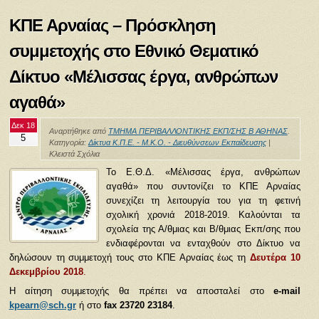
ΚΠΕ Αρναίας – Πρόσκληση
συμμετοχής στο Εθνικό Θεματικό
Δίκτυο «Μέλισσας έργα, ανθρώπων
αγαθά»
Δεκ 18
Αναρτήθηκε από
ΤΜΗΜΑ ΠΕΡΙΒΑΛΛΟΝΤΙΚΗΣ ΕΚΠ/ΣΗΣ Β ΑΘΗΝΑΣ
.
5
Κατηγορία:
Δίκτυα Κ.Π.Ε. - Μ.Κ.Ο. - Διευθύνσεων Εκπαίδευσης
|
Κλειστά Σχόλια
Το Ε.Θ.Δ. «Μέλισσας έργα, ανθρώπων
αγαθά» που συντονίζει το ΚΠΕ Αρναίας
συνεχίζει τη λειτουργία του για τη φετινή
σχολική χρονιά 2018-2019. Καλούνται τα
σχολεία της Α/θμιας και Β/θμιας Εκπ/σης που
ενδιαφέρονται να ενταχθούν στο Δίκτυο να
δηλώσουν τη συμμετοχή τους στο ΚΠΕ Αρναίας έως τη
Δευτέρα 10
Δεκεμβρίου 2018
.
Η αίτηση συμμετοχής θα πρέπει να αποσταλεί στο
e-mail
kpearn@sch.gr
ή στο
fax 23720 23184
.