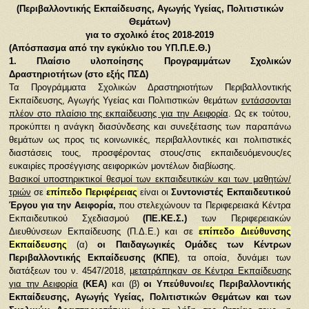
(Περιβαλλοντικής Εκπαίδευσης, Αγωγής Υγείας, Πολιτιστικών
Θεμάτων)
για το σχολικό έτος 2018-2019
(Απόσπασμα από την εγκύκλιο του ΥΠ.Π.Ε.Θ.)
1. Πλαίσιο υλοποίησης Προγραμμάτων Σχολικών
Δραστηριοτήτων (στο εξής ΠΣΔ)
Τα Προγράμματα Σχολικών Δραστηριοτήτων Περιβαλλοντικής
Εκπαίδευσης, Αγωγής Υγείας και Πολιτιστικών θεμάτων
εντάσσονται
πλέον στο πλαίσιο της εκπαίδευσης για την Αειφορία
. Ως εκ τούτου,
προκύπτει η ανάγκη διασύνδεσης και συνεξέτασης των παραπάνω
θεμάτων ως προς τις κοινωνικές, περιβαλλοντικές και πολιτιστικές
διαστάσεις τους, προσφέροντας στους/στις εκπαιδευόμενους/ες
ευκαιρίες προσέγγισης αειφορικών μοντέλων διαβίωσης.
Βασικοί υποστηρικτικοί θεσμοί των εκπαιδευτικών και των μαθητών/
τριών
σε
επίπεδο Περιφέρειας
είναι οι
Συντονιστές Εκπαιδευτικού
Έργου για την Αειφορία
,
που στελεχώνουν τα Περιφερειακά Κέντρα
Εκπαιδευτικού Σχεδιασμού
(ΠΕ.ΚΕ.Σ.)
των Περιφερειακών
Διευθύνσεων Εκπαίδευσης (Π.Δ.Ε.) και σε
επίπεδο Διεύθυνσης
Εκπαίδευσης
(α)
οι Παιδαγωγικές Ομάδες των Κέντρων
Περιβαλλοντικής Εκπαίδευσης (ΚΠΕ)
, τα οποία, δυνάμει των
διατάξεων του ν. 4547/2018,
μετατράπηκαν σε Κέντρα Εκπαίδευσης
για την Αειφορία
(ΚΕΑ)
και (β)
οι Υπεύθυνοι/ες Περιβαλλοντικής
Εκπαίδευσης, Αγωγής Υγείας, Πολιτιστικών Θεμάτων και των