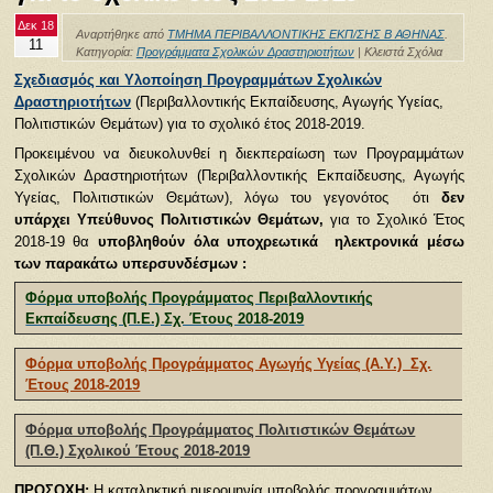
Δεκ 18
Αναρτήθηκε από
ΤΜΗΜΑ ΠΕΡΙΒΑΛΛΟΝΤΙΚΗΣ ΕΚΠ/ΣΗΣ Β ΑΘΗΝΑΣ
.
11
Κατηγορία:
Προγράμματα Σχολικών Δραστηριοτήτων
|
Κλειστά Σχόλια
Σχεδιασμός και Υλοποίηση Προγραμμάτων Σχολικών
Δραστηριοτήτων
(Περιβαλλοντικής Εκπαίδευσης, Αγωγής Υγείας,
Πολιτιστικών Θεμάτων) για το σχολικό έτος 2018-2019.
Προκειμένου να διευκολυνθεί η διεκπεραίωση των Προγραμμάτων
Σχολικών Δραστηριοτήτων (Περιβαλλοντικής Εκπαίδευσης, Αγωγής
Υγείας, Πολιτιστικών Θεμάτων), λόγω του γεγονότος ότι
δεν
υπάρχει
Υπεύθυνος Πολιτιστικών Θεμάτων,
για το Σχολικό Έτος
2018-19 θα
υποβληθούν όλα υποχρεωτικά ηλεκτρονικά μέσω
των παρακάτω υπερσυνδέσμων :
Φόρμα υποβολής Προγράμματος Περιβαλλοντικής
Εκπαίδευσης (Π.Ε.) Σχ. Έτους 2018-2019
Φόρμα υποβολής Προγράμματος Αγωγής Υγείας (Α.Υ.) Σχ.
Έτους 2018-2019
Φόρμα υποβολής Προγράμματος Πολιτιστικών Θεμάτων
(Π.Θ.) Σχολικού Έτους 2018-2019
ΠΡΟΣΟΧΗ:
Η καταληκτική ημερομηνία υποβολής προγραμμάτων