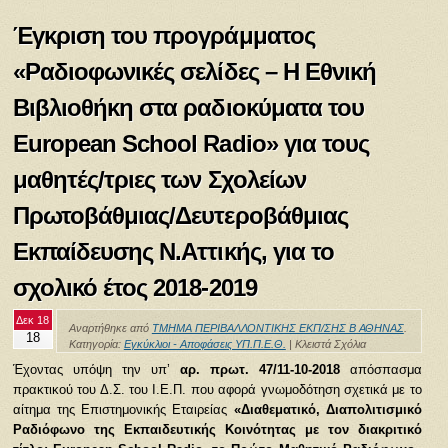
Έγκριση του προγράμματος
«Ραδιοφωνικές σελίδες – Η Εθνική
Βιβλιοθήκη στα ραδιοκύματα του
European School Radio» για τους
μαθητές/τριες των Σχολείων
Πρωτοβάθμιας/Δευτεροβάθμιας
Εκπαίδευσης Ν.Αττικής, για το
σχολικό έτος 2018-2019
Δεκ 18
Αναρτήθηκε από
ΤΜΗΜΑ ΠΕΡΙΒΑΛΛΟΝΤΙΚΗΣ ΕΚΠ/ΣΗΣ Β ΑΘΗΝΑΣ
.
18
Κατηγορία:
Εγκύκλιοι - Αποφάσεις ΥΠ.Π.Ε.Θ.
|
Κλειστά Σχόλια
Έχοντας υπόψη την υπ’
αρ. πρωτ. 47/11-10-2018
απόσπασμα
πρακτικού του Δ.Σ. του Ι.Ε.Π. που αφορά γνωμοδότηση σχετικά με το
αίτημα της Επιστημονικής Εταιρείας
«Διαθεματικό, Διαπολιτισμικό
Ραδιόφωνο της Εκπαιδευτικής Κοινότητας με τον διακριτικό