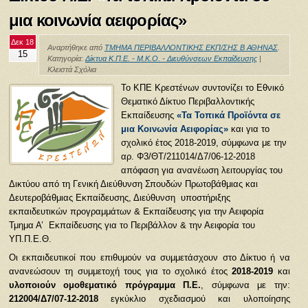
μια κοινωνία αειφορίας»
Δεκ 18
Αναρτήθηκε από
ΤΜΗΜΑ ΠΕΡΙΒΑΛΛΟΝΤΙΚΗΣ ΕΚΠ/ΣΗΣ Β ΑΘΗΝΑΣ
.
15
Κατηγορία:
Δίκτυα Κ.Π.Ε. - Μ.Κ.Ο. - Διευθύνσεων Εκπαίδευσης
|
Κλειστά Σχόλια
Το ΚΠΕ Κρεστένων συντονίζει το Εθνικό
Θεματικό Δίκτυο Περιβαλλοντικής
Εκπαίδευσης
«Τα Τοπικά Προϊόντα σε
μια Κοινωνία Αειφορίας
»
και για το
σχολικό έτος 2018-2019, σύμφωνα με την
αρ. Φ3/ΘΤ/211014/Δ7/06-12-2018
απόφαση για ανανέωση λειτουργίας του
Δικτύου από τη Γενική Διεύθυνση Σπουδών Πρωτοβάθμιας και
Δευτεροβάθμιας Εκπαίδευσης, Διεύθυνση υποστήριξης
εκπαιδευτικών προγραμμάτων & Εκπαίδευσης για την Αειφορία
Τμημα Α’ Εκπαίδευσης για το Περιβάλλον & την Αειφορία του
ΥΠ.Π.Ε.Θ.
Οι εκπαιδευτικοί που επιθυμούν να συμμετάσχουν στο Δίκτυο ή να
ανανεώσουν τη συμμετοχή τους για το σχολικό έτος
2018-2019
και
υλοποιούν ομοθεματικό πρόγραμμα Π.Ε.
, σύμφωνα με την:
212004/Δ7/07-12-2018
εγκύκλιο σχεδιασμού και υλοποίησης