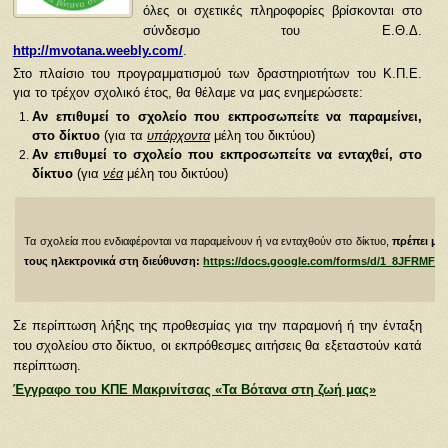
όλες οι σχετικές πληροφορίες βρίσκονται στο
σύνδεσμο του Ε.Θ.Δ.
http://mvotana.weebly.com/
.
Στο πλαίσιο του προγραμματισμού των δραστηριοτήτων του Κ.Π.Ε.
για το τρέχον σχολικό έτος, θα θέλαμε να μας ενημερώσετε:
Αν επιθυμεί το σχολείο που εκπροσωπείτε να παραμείνει,
στο δίκτυο
(για τα
υπάρχοντα
μέλη του δικτύου)
Αν επιθυμεί το σχολείο που εκπροσωπείτε να ενταχθεί, στο
δίκτυο
(για
νέα
μέλη του δικτύου)
Τα σχολεία που ενδιαφέρονται να παραμείνουν ή να ενταχθούν στο δίκτυο,
πρέπει μέ
τους
ηλεκτρονικά στη διεύθυνση:
https://docs.google.com/forms/d/1_8JFRM
Σε περίπτωση λήξης της προθεσμίας για την παραμονή ή την ένταξη
του σχολείου στο δίκτυο, οι εκπρόθεσμες αιτήσεις θα εξεταστούν κατά
περίπτωση.
Έγγραφο του ΚΠΕ Μακρινίτσας «Τα Βότανα στη ζωή μας»