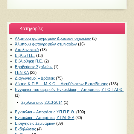
Kατηγορίες
Άλμπουμ φωτογραφιών Δράσεων σχολείων
(3)
Άλμπουμ φωτογραφιών σεμιναρίων
(16)
Απολογιστικά
(13)
Βιβλία Π.Ε.
(13)
Βιβλιοθήκη Π.Ε.
(2)
Βραβεύσεις Σχολείων
(1)
ΓΕΝΙΚΑ
(23)
Διαγωνισμοί – Δράσεις
(75)
Δίκτυα Κ.Π.Ε. – Μ.Κ.Ο. – Διευθύνσεων Εκπαίδευσης
(135)
Εγγραφα που αφορούν Εγκυκλίους – Αποφάσεις Υ.ΠΟ.ΠΑΙ.Θ.
(1)
Σχολικό έτος 2013-2014
(1)
Εγκύκλιοι – Αποφάσεις ΥΠ.Π.Ε.Θ.
(109)
Εγκύκλιοι – Αποφάσεις Υ.ΠΑΙ.Θ.Α
(30)
Εισηγήσεις Σεμιναρίων
(39)
Εκδηλώσεις
(4)