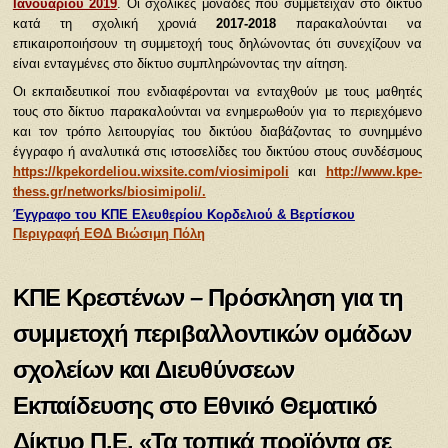
Ιανουαρίου 2019
. Οι σχολικές μονάδες που συμμετείχαν στο δίκτυο
κατά τη σχολική χρονιά
2017-2018
παρακαλούνται να
επικαιροποιήσουν τη συμμετοχή τους δηλώνοντας ότι συνεχίζουν να
είναι ενταγμένες στο δίκτυο συμπληρώνοντας την αίτηση.
Οι εκπαιδευτικοί που ενδιαφέρονται να ενταχθούν με τους μαθητές
τους στο δίκτυο παρακαλούνται να ενημερωθούν για το περιεχόμενο
και τον τρόπο λειτουργίας του δικτύου διαβάζοντας το συνημμένο
έγγραφο ή αναλυτικά στις ιστοσελίδες του δικτύου στους συνδέσμους
https://kpekordeliou.wixsite.com/viosimipoli
και
http://www.kpe-
thess.gr/networks/biosimipoli/
.
Έγγραφο του ΚΠΕ Ελευθερίου Κορδελιού & Βερτίσκου
Περιγραφή ΕΘΔ Βιώσιμη Πόλη
ΚΠΕ Κρεστένων – Πρόσκληση για τη
συμμετοχή περιβαλλοντικών ομάδων
σχολείων και Διευθύνσεων
Εκπαίδευσης στο Εθνικό Θεματικό
Δίκτυο Π.Ε. «Τα τοπικά προϊόντα σε