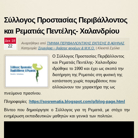
Σύλλογος Προστασίας Περιβάλλοντος
και Ρεματιάς Πεντέλης- Χαλανδρίου
Δεκ 18
Αναρτήθηκε από
ΤΜΗΜΑ ΠΕΡΙΒΑΛΛΟΝΤΙΚΗΣ ΕΚΠ/ΣΗΣ Β ΑΘΗΝΑΣ
.
22
Κατηγορία:
Σεμινάρια – δράσεις φορέων & Μ.Κ.Ο.
|
Κλειστά Σχόλια
Ο Σύλλογος Προστασίας Περιβάλλοντος
και Ρεματιάς Πεντέλης- Χαλανδρίου
ιδρύθηκε το 1990 και έχει ως σκοπό την
διατήρηση της Ρεματιάς στη φυσική της
κατάσταση χωρίς παρεμβάσεις που
αλλοιώνουν τον χαρακτήρα της ως
πνεύμονα πρασίνου.
Πληροφορίες :
https://sosrematia.blogspot.com/p/blog-page.html
Βίντεο που δημιούργησε ο Σύλλογος για τη Ρεματιά, με στόχο την
ενημέρωση εκπαιδευτικών μαθητών και γενικά των πολιτών.