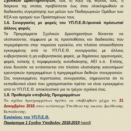
Σχολικών Δραστηριοτήτων,
έως τη λήξη της θητείας τους, η
διάρκεια της οποίας προβλέπεται έως ότου ολοκληρωθούν οι
διαδικασίες συγκρότησης των μελών των Παιδαγωγικών Ομάδων των
ΚΕΑ και ορισμού των Προϊσταμένων τους.
1.6. Συνεργασίες με φορείς του ΥΠ.Π.Ε.Θ./φυσικά πρόσωπα/
άλλους φορείς
Τα Προγράμματα Σχολικών Δραστηριοτήτων δύνανται να
υλοποιούνται, σύμφωνα με τις προϋποθέσεις και διαδικασίες που
περιγράφονται στην παρούσα εγκύκλιο, στο πλαίσιο οποιασδήποτε
εγκεκριμένης από το ΥΠ.Π.Ε.Θ. συνεργασίας με άλλους
κυβερνητικούς ή μη κυβερνητικούς φορείς, με δημόσιους οργανισμούς,
φορείς τοπικής ή περιφερειακής αυτοδιοίκησης, ΑΕΙ κ.ά.. Επίσης,
είναι δυνατόν να εντάσσονται στο πλαίσιο υλοποίησης καινοτόμων/
ερευνητικών προγραμμάτων ή προγραμμάτων διεθνών συνεργασιών.
Στις συγκεκριμένες περιπτώσεις συνεργασίας, σημειώνεται ότι το
εκπαιδευτικό υλικό που χρησιμοποιείται πρέπει να είναι εγκεκριμένο
από το ΥΠ.Π.Ε.Θ. αποκλειστικά για το τρέχον σχολικό έτος.
1.8. Προθεσμία υποβολής Προγραμμάτων
Τα σχέδια προγραμμάτων πρέπει να υποβληθούν μέχρι τις
21
, στον αντίστοιχο Υπεύθυνο της οικείας Διεύθυνσης
Δεκεμβρίου 2018
Εκπαίδευσης.
Εγκύκλιος του ΥΠ.Π.Ε.Θ.
Παράρτημα 1 Σχεδιο Υποβολης 2018-2019
(word)