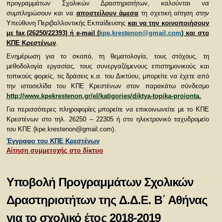
προγραμμάτων Σχολικών Δραστηριοτήτων, καλούνται να
συμπληρώσουν και να
αποστείλουν άμεσα
τη σχετική αίτηση στην
Υπεύθυνη Περιβαλλοντικής Εκπαίδευσης
και να την κοινοποιήσουν
με fax (26250/22393) ή e-mail (
kpe.krestenon@gmail.com
) και στο
ΚΠΕ Κρεστένων
.
Ενημέρωση για το σκοπό, τη θεματολογία, τους στόχους, τη
μεθοδολογία εργασίας, τους συνεργαζόμενους επιστημονικούς και
τοπικούς φορείς, τις δράσεις κ.α. του Δικτύου, μπορείτε να έχετε από
την ιστοσελίδα του ΚΠΕ Κρεστένων στον παρακάτω σύνδεσμο
http://www.kpekrestenon.gr/el/katigories/diktya-topika-proionta
.
Για περισσότερες πληροφορίες μπορείτε να επικοινωνείτε με το ΚΠΕ
Κρεστένων στο τηλ. 26250 – 22305 ή στο ηλεκτρονικό ταχυδρομείο
του ΚΠΕ (kpe.krestenon@gmail.com).
Έγγραφο του ΚΠΕ Κρεστένων
Αίτηση συμμετοχής στο δίκτυο
Yποβολή Προγραμμάτων Σχολικών
Δραστηριοτήτων της Δ.Δ.Ε. Β΄ Αθήνας
για το σχολικό έτος 2018-2019