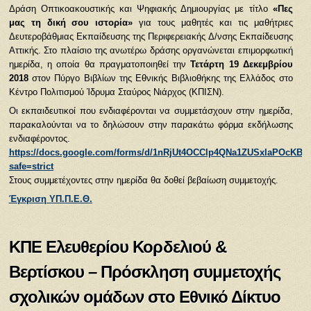
Δράση Οπτικοακουστικής και Ψηφιακής Δημιουργίας με τίτλο
«Πες
μας τη δική σου ιστορία»
για τους μαθητές και τις μαθήτριες
Δευτεροβάθμιας Εκπαίδευσης της Περιφερειακής Δ/νσης Εκπαίδευσης
Αττικής. Στο πλαίσιο της ανωτέρω δράσης οργανώνεται επιμορφωτική
ημερίδα, η οποία θα
πραγματοποιηθεί την
Τετάρτη 19 Δεκεμβρίου
2018
στον Πύργο Βιβλίων της Εθνικής Βιβλιοθήκης της Ελλάδος στο
Κέντρο Πολιτισμού Ίδρυμα Σταύρος Νιάρχος (ΚΠΙΣΝ).
Οι εκπαιδευτικοί που ενδιαφέρονται να συμμετάσχουν στην ημερίδα,
παρακαλούνται να το δηλώσουν στην παρακάτω φόρμα εκδήλωσης
ενδιαφέροντος.
https://docs.google.com/forms/d/1nRjUt4OCClp4QNa1ZUSxlaPOcK
safe=strict
Στους συμμετέχοντες στην ημερίδα θα δοθεί βεβαίωση συμμετοχής.
Έγκριση ΥΠ.Π.Ε.Θ.
ΚΠΕ Ελευθερίου Κορδελιού &
Βερτίσκου – Πρόσκληση συμμετοχής
σχολικών ομάδων στο Εθνικό Δίκτυο