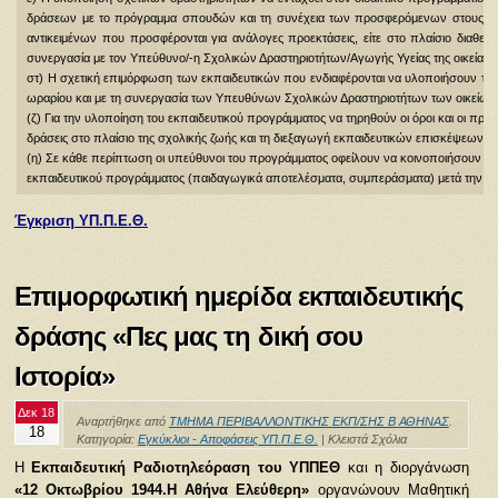
δράσεων με το πρόγραμμα σπουδών και τη συνέχεια των προσφερόμενων στους/στις 
αντικειμένων που προσφέρονται για ανάλογες προεκτάσεις, είτε στο πλαίσιο διαθ
συνεργασία με τον Υπεύθυνο/-η Σχολικών Δραστηριοτήτων/Αγωγής Υγείας της οικείας 
στ) Η σχετική επιμόρφωση των εκπαιδευτικών που ενδιαφέρονται να υλοποιήσουν το ε
ωραρίου και με τη συνεργασία των Υπευθύνων Σχολικών Δραστηριοτήτων των οικείων
(ζ) Για την υλοποίηση του εκπαιδευτικού προγράμματος να τηρηθούν οι όροι και οι
προϋπ
δράσεις στο πλαίσιο
της σχολικής ζωής και τη διεξαγωγή εκπαιδευτικών επισκέψεων κ
(η) Σε κάθε περίπτωση οι υπεύθυνοι του προγράμματος οφείλουν να κοινοποιήσουν σ
εκπαιδευτικού προγράμματος
(παιδαγωγικά αποτελέσματα, συμπεράσματα) μετά την ο
Έγκριση ΥΠ.Π.Ε.Θ.
Επιμορφωτική ημερίδα εκπαιδευτικής
δράσης «Πες μας τη δική σου
Ιστορία»
Δεκ 18
Αναρτήθηκε από
ΤΜΗΜΑ ΠΕΡΙΒΑΛΛΟΝΤΙΚΗΣ ΕΚΠ/ΣΗΣ Β ΑΘΗΝΑΣ
.
18
Κατηγορία:
Εγκύκλιοι - Αποφάσεις ΥΠ.Π.Ε.Θ.
|
Κλειστά Σχόλια
Η
Εκπαιδευτική Ραδιοτηλεόραση του ΥΠΠΕΘ
και η διοργάνωση
«12 Οκτωβρίου 1944.Η Αθήνα Ελεύθερη»
οργανώνουν Μαθητική