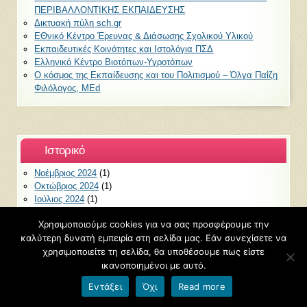
ΠΕΡΙΒΑΛΛΟΝΤΙΚΗΣ ΕΚΠΑΙΔΕΥΣΗΣ
Δικτυακή πύλη sch.gr
ΕΘνικό Κέντρο Έρευνας & Διάσωσης Σχολικού Υλικού
Εκπαιδευτικές Κοινότητες και Ιστολόγια ΠΣΔ
Ελληνικό Κέντρο Βιοτόπων-Υγροτόπων
Ο κόσμος της Εκπαίδευσης και του Πολιτισμού – Όλγα Παΐζη
Φιλόλογος, ΜEd
Ιστορικό
Νοέμβριος 2024
(1)
Οκτώβριος 2024
(1)
Ιούλιος 2024
(1)
Μάρτιος 2024
(3)
Χρησιμοποιούμε cookies για να σας προσφέρουμε την
Φεβρουάριος 2024
(10)
καλύτερη δυνατή εμπειρία στη σελίδα μας. Εάν συνεχίσετε να
Ιανουάριος 2024
(2)
χρησιμοποιείτε τη σελίδα, θα υποθέσουμε πως είστε
Δεκέμβριος 2023
(1)
Οκτώβριος 2023
(8)
ικανοποιημένοι με αυτό.
Σεπτέμβριος 2023
(3)
Εντάξει
Όχι
Read more
Ιούνιος 2023
(2)
Μάιος 2023
(6)