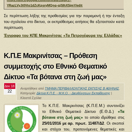
YRazLVyJt0Vto1dZcKpsryMQnq-gjSIhXSjmY/edit
Σε περίπτωση λήξης της προθεσμίας για την παραμονή ή την ένταξη
του σχολείου στο δίκτυο, οι εκπρόθεσμες αιτήσεις θα εξεταστούν κατά
περίπτωση.
Έγγραφο του ΚΠΕ Μακρινίτσας «Τα Πετρογέφυρα της Ελλάδας»
Κ.Π.Ε Μακρινίτσας – Πρόθεση
συμμετοχής στο Εθνικό Θεματικό
Δίκτυο «Τα βότανα στη ζωή μας»
Δεκ 18
Αναρτήθηκε από
ΤΜΗΜΑ ΠΕΡΙΒΑΛΛΟΝΤΙΚΗΣ ΕΚΠ/ΣΗΣ Β ΑΘΗΝΑΣ
.
22
Κατηγορία:
Δίκτυα Κ.Π.Ε. - Μ.Κ.Ο. - Διευθύνσεων Εκπαίδευσης
|
Κλειστά Σχόλια
Το Κ.Π.Ε. Μακρινίτσας (Κ.Π.Ε.Μ.) συντονίζει
το Εθνικό Θεματικό Δίκτυο (Ε.Θ.Δ.)
«Τα
βότανα στη ζωή μας»
το οποίο ιδρύθηκε στις
25/01/2016 με αρ. πρωτ. 11487/Δ2
. Οι σκοποί
και στόχοι του, προτεινόμενες θεματικές και