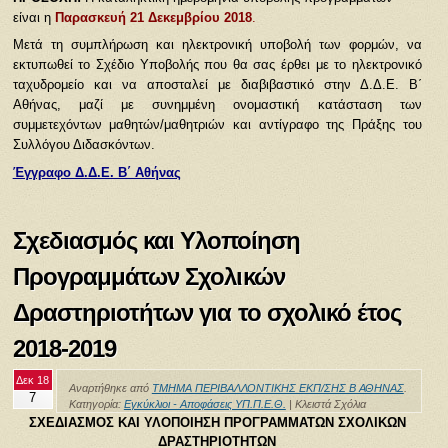
είναι η
Παρασκευή 21 Δεκεμβρίου 2018
.
Μετά τη συμπλήρωση και ηλεκτρονική υποβολή των φορμών, να
εκτυπωθεί το Σχέδιο Υποβολής που θα σας έρθει με το ηλεκτρονικό
ταχυδρομείο και να αποσταλεί με διαβιβαστικό στην Δ.Δ.Ε. Β΄
Αθήνας, μαζί με συνημμένη ονομαστική κατάσταση των
συμμετεχόντων μαθητών/μαθητριών και αντίγραφο της Πράξης του
Συλλόγου Διδασκόντων.
Έγγραφο Δ.Δ.Ε. Β΄ Αθήνας
Σχεδιασμός και Υλοποίηση
Προγραμμάτων Σχολικών
Δραστηριοτήτων για το σχολικό έτος
2018-2019
Δεκ 18
Αναρτήθηκε από
ΤΜΗΜΑ ΠΕΡΙΒΑΛΛΟΝΤΙΚΗΣ ΕΚΠ/ΣΗΣ Β ΑΘΗΝΑΣ
.
7
Κατηγορία:
Εγκύκλιοι - Αποφάσεις ΥΠ.Π.Ε.Θ.
|
Κλειστά Σχόλια
ΣΧΕΔΙΑΣΜΟΣ ΚΑΙ ΥΛΟΠΟΙΗΣΗ ΠΡΟΓΡΑΜΜΑΤΩΝ ΣΧΟΛΙΚΩΝ
ΔΡΑΣΤΗΡΙΟΤΗΤΩΝ