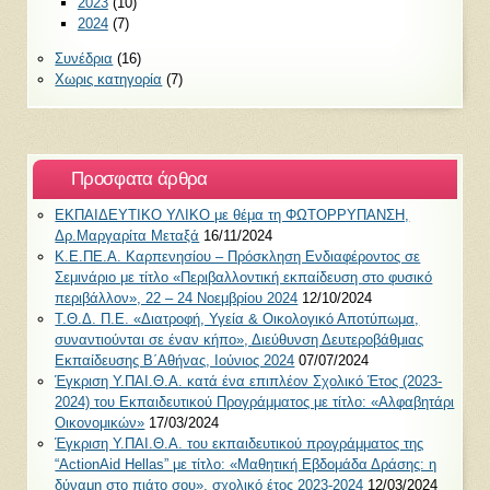
2023
(10)
2024
(7)
Συνέδρια
(16)
Χωρις κατηγορία
(7)
Προσφατα άρθρα
ΕΚΠΑΙΔΕΥΤΙΚΟ ΥΛΙΚΟ με θέμα τη ΦΩΤΟΡΡΥΠΑΝΣΗ,
Δρ.Μαργαρίτα Μεταξά
16/11/2024
Κ.Ε.ΠΕ.Α. Καρπενησίου – Πρόσκληση Ενδιαφέροντος σε
Σεμινάριο με τίτλο «Περιβαλλοντική εκπαίδευση στο φυσικό
περιβάλλον», 22 – 24 Νοεμβρίου 2024
12/10/2024
Τ.Θ.Δ. Π.Ε. «Διατροφή, Υγεία & Οικολογικό Αποτύπωμα,
συναντιούνται σε έναν κήπο», Διεύθυνση Δευτεροβάθμιας
Εκπαίδευσης Β΄Αθήνας, Ιούνιος 2024
07/07/2024
Έγκριση Υ.ΠΑΙ.Θ.Α. κατά ένα επιπλέον Σχολικό Έτος (2023-
2024) του Εκπαιδευτικού Προγράμματος με τίτλο: «Αλφαβητάρι
Οικονομικών»
17/03/2024
Έγκριση Υ.ΠΑΙ.Θ.Α. του εκπαιδευτικού προγράμματος της
“ActionAid Hellas” με τίτλο: «Μαθητική Εβδομάδα Δράσης: η
δύναμη στο πιάτο σου», σχολικό έτος 2023-2024
12/03/2024