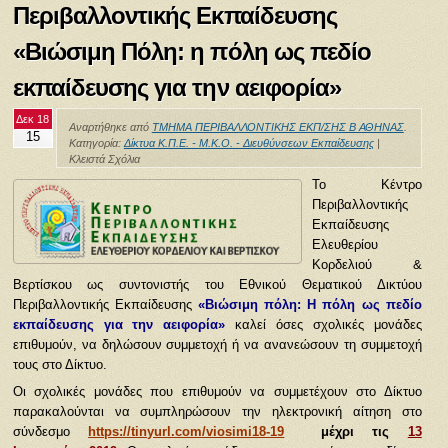
Περιβαλλοντικής Εκπαίδευσης
«Βιώσιμη Πόλη: η πόλη ως πεδίο
εκπαίδευσης για την αειφορία»
Δεκ 18
Αναρτήθηκε από
ΤΜΗΜΑ ΠΕΡΙΒΑΛΛΟΝΤΙΚΗΣ ΕΚΠ/ΣΗΣ Β ΑΘΗΝΑΣ
.
15
Κατηγορία:
Δίκτυα Κ.Π.Ε. - Μ.Κ.Ο. - Διευθύνσεων Εκπαίδευσης
|
Κλειστά Σχόλια
Το Κέντρο
Περιβαλλοντικής
Εκπαίδευσης
Ελευθερίου
Κορδελιού &
Βερτίσκου ως συντονιστής του Εθνικού Θεματικού Δικτύου
Περιβαλλοντικής Εκπαίδευσης
«Βιώσιμη πόλη: Η πόλη ως πεδίο
εκπαίδευσης για την αειφορία»
καλεί όσες σχολικές μονάδες
επιθυμούν, να δηλώσουν συμμετοχή ή να ανανεώσουν τη συμμετοχή
τους στο Δίκτυο.
Οι σχολικές μονάδες που επιθυμούν να συμμετέχουν στο Δίκτυο
παρακαλούνται να συμπληρώσουν την ηλεκτρονική αίτηση στο
σύνδεσμο
https://tinyurl.com/viosimi18-19
μέχρι τις
13