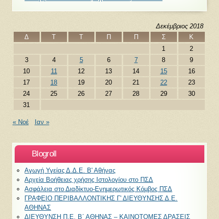
Δεκέμβριος 2018
Δ
Τ
Τ
Π
Π
Σ
Κ
1
2
3
4
5
6
7
8
9
10
11
12
13
14
15
16
17
18
19
20
21
22
23
24
25
26
27
28
29
30
31
« Νοέ
Ιαν »
Blogroll
Αγωγή Υγείας Δ.Δ.Ε. Β' Αθήνας
Αρχεία Βοήθειας χρήσης Ιστολογίου στο ΠΣΔ
Ασφάλεια στο Διαδίκτυο-Ενημερωτικός Κόμβος ΠΣΔ
ΓΡΑΦΕΙΟ ΠΕΡΙΒΑΛΛΟΝΤΙΚΗΣ Γ' ΔΙΕΥΘΥΝΣΗΣ Δ.Ε.
ΑΘΗΝΑΣ
ΔΙΕΥΘΥΝΣΗ Π.Ε. Β΄ ΑΘΗΝΑΣ – KAINOTOMEΣ ΔΡΑΣΕΙΣ