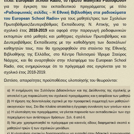
τίτλο: European School Radio, το Πρώτο Μαθητικό Ραδιόφωνο»
για την έγκριση του εκπαιδευτικού προγράμματος με τίτλο
«Ραδιοφωνικές σελίδες – Η Εθνική Βιβλιοθήκη στα ραδιοκύματα
του European School Radio»
για τους μαθητές/τριες των Σχολείων
Πρωτοβάθμιας/Δευτεροβάθμιας Εκπαίδευσης Ν. Αττικής, για το
σχολικό έτος
2018-2019
και αφορά στην παραγωγή ραδιοφωνικών
εκπομπών από μαθητές και μαθήτριες σχολείων Πρωτοβάθμιας και
Δευτεροβάθμιας Εκπαίδευσης με την καθοδήγηση των δασκάλων/
καθηγητών τους, που θα ηχογραφηθούν στο στούντιο της Εθνικής
Βιβλιοθήκης της Ελλάδος, στο Κέντρο Πολιτισμού Ίδρυμα Σταύρος
Νιάρχος, και θα αναρτηθούν στην πλατφόρμα του European School
Radio, σας ενημερώνουμε ότι το πρόγραμμά σας εγκρίνεται για το
σχολικό έτος 2018-2019.
Ωστόσο, απαραίτητες προϋποθέσεις υλοποίησής του θεωρούνται:
α) Η ενημέρωση του Συλλόγου Διδασκόντων και της Διεύθυνσης της σχολικής μον
αποτελεί η μη παρακώλυση του σχολικού προγράμματος και η ασφάλεια των μαθητών/-
β) Η τήρηση της δεοντολογίας σχετικά με την προαιρετική συμμετοχή των μαθητών/
οικογενειών τους. Στο ίδιο πλαίσιο απαιτείται η έγγραφη συναίνεση των γονέων και κ
γ) Η υλοποίηση του προγράμματος να γίνεται παρουσία των εκπαιδευτικών των σχολείω
περιεχόμενο των αντίστοιχων δράσεων. Σελ. 6 από 6.
δ)
Να μην χρησιμοποιηθεί το πρόγραμμα για κανενός είδους διαφημιστικό σκοπό και
μαθητών/-τριών ή των σχολικών μονάδων.
ε)
Η υλοποίηση σχετικών δραστηριοτήτων να ενταχθεί στον διδακτικό προγραμματισμό 