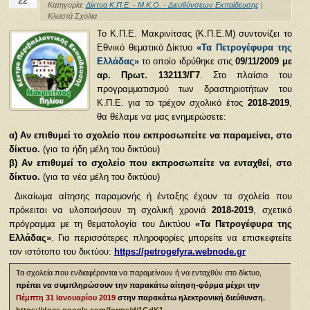
22
Κατηγορία:
Δίκτυα Κ.Π.Ε. - Μ.Κ.Ο. - Διευθύνσεων Εκπαίδευσης
|
Κλειστά Σχόλια
Το Κ.Π.Ε. Μακρινίτσας (Κ.Π.Ε.Μ) συντονίζει το
Εθνικό θεματικό Δίκτυο
«Τα Πετρογέφυρα της
Ελλάδας»
το οποίο ιδρύθηκε στις
09/11/2009 με
αρ. Πρωτ. 132113/Γ7
. Στο πλαίσιο του
προγραμματισμού των δραστηριοτήτων του
Κ.Π.Ε. για το τρέχον σχολικό έτος
2018-2019
,
θα θέλαμε να μας ενημερώσετε:
α) Αν επιθυμεί το σχολείο που εκπροσωπείτε να παραμείνει, στο
δίκτυο.
(για τα ήδη μέλη του δικτύου)
β) Αν επιθυμεί το σχολείο που εκπροσωπείτε να ενταχθεί, στο
δίκτυο.
(για τα νέα μέλη του δικτύου)
Δικαίωμα αίτησης παραμονής ή ένταξης έχουν τα σχολεία που
πρόκειται να υλοποιήσουν τη σχολική χρονιά
2018-2019
, σχετικό
πρόγραμμα με τη θεματολογία του Δικτύου
«Τα Πετρογέφυρα της
Ελλάδας»
. Για περισσότερες πληροφορίες μπορείτε να επισκεφτείτε
τον ιστότοπο του δικτύου:
https://petrogefyra.webnode.gr
Τα σχολεία που ενδιαφέρονται να παραμείνουν ή να ενταχθύν στο δίκτυο,
πρέπει να συμπληρώσουν
την παρακάτω αίτηση-φόρμα μέχρι την
Πέμπτη 31 Ιανουαρίου 2019
στην παρακάτω ηλεκτρονική διεύθυνση.
https://docs.google.com/forms/d/1GdK1–