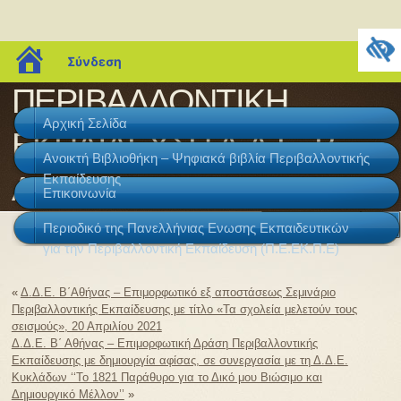
blogs.sch.gr
Σύνδεση
ΠΕΡΙΒΑΛΛΟΝΤΙΚΗ
Αρχική Σελίδα
ΕΚΠΑΙΔΕΥΣΗ Δ.Δ.Ε. Β΄
Ανοικτή Βιβλιοθήκη – Ψηφιακά βιβλία Περιβαλλοντικής
ΑΘΗΝΑΣ
Εκπαίδευσης
Επικοινωνία
Περιοδικό της Πανελλήνιας Ενωσης Εκπαιδευτικών
για την Περιβαλλοντική Εκπαίδευση (Π.Ε.ΕΚ.Π.Ε)
«
Δ.Δ.Ε. Β΄Αθήνας – Επιμορφωτικό εξ αποστάσεως Σεμινάριο
Περιβαλλοντικής Εκπαίδευσης με τίτλο «Τα σχολεία μελετούν τους
σεισμούς», 20 Απριλίου 2021
Δ.Δ.Ε. Β΄ Αθήνας – Επιμορφωτική Δράση Περιβαλλοντικής
Εκπαίδευσης με δημιουργία αφίσας, σε συνεργασία με τη Δ.Δ.Ε.
Κυκλάδων ‘‘Το 1821 Παράθυρο για το Δικό μου Βιώσιμο και
Δημιουργικό Μέλλον’’
»