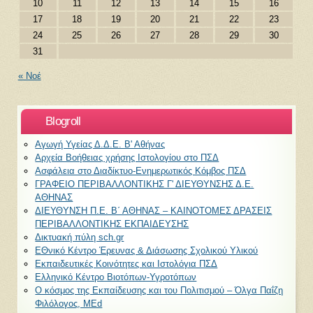
10
11
12
13
14
15
16
17
18
19
20
21
22
23
24
25
26
27
28
29
30
31
« Νοέ
Blogroll
Αγωγή Υγείας Δ.Δ.Ε. Β' Αθήνας
Αρχεία Βοήθειας χρήσης Ιστολογίου στο ΠΣΔ
Ασφάλεια στο Διαδίκτυο-Ενημερωτικός Κόμβος ΠΣΔ
ΓΡΑΦΕΙΟ ΠΕΡΙΒΑΛΛΟΝΤΙΚΗΣ Γ' ΔΙΕΥΘΥΝΣΗΣ Δ.Ε.
ΑΘΗΝΑΣ
ΔΙΕΥΘΥΝΣΗ Π.Ε. Β΄ ΑΘΗΝΑΣ – KAINOTOMEΣ ΔΡΑΣΕΙΣ
ΠΕΡΙΒΑΛΛΟΝΤΙΚΗΣ ΕΚΠΑΙΔΕΥΣΗΣ
Δικτυακή πύλη sch.gr
ΕΘνικό Κέντρο Έρευνας & Διάσωσης Σχολικού Υλικού
Εκπαιδευτικές Κοινότητες και Ιστολόγια ΠΣΔ
Ελληνικό Κέντρο Βιοτόπων-Υγροτόπων
Ο κόσμος της Εκπαίδευσης και του Πολιτισμού – Όλγα Παΐζη
Φιλόλογος, ΜEd