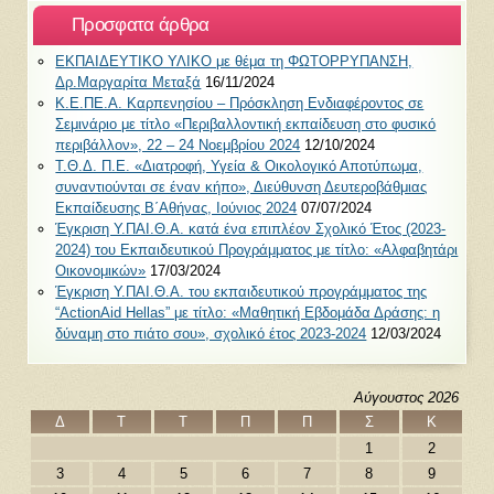
Προσφατα άρθρα
ΕΚΠΑΙΔΕΥΤΙΚΟ ΥΛΙΚΟ με θέμα τη ΦΩΤΟΡΡΥΠΑΝΣΗ,
Δρ.Μαργαρίτα Μεταξά
16/11/2024
Κ.Ε.ΠΕ.Α. Καρπενησίου – Πρόσκληση Ενδιαφέροντος σε
Σεμινάριο με τίτλο «Περιβαλλοντική εκπαίδευση στο φυσικό
περιβάλλον», 22 – 24 Νοεμβρίου 2024
12/10/2024
Τ.Θ.Δ. Π.Ε. «Διατροφή, Υγεία & Οικολογικό Αποτύπωμα,
συναντιούνται σε έναν κήπο», Διεύθυνση Δευτεροβάθμιας
Εκπαίδευσης Β΄Αθήνας, Ιούνιος 2024
07/07/2024
Έγκριση Υ.ΠΑΙ.Θ.Α. κατά ένα επιπλέον Σχολικό Έτος (2023-
2024) του Εκπαιδευτικού Προγράμματος με τίτλο: «Αλφαβητάρι
Οικονομικών»
17/03/2024
Έγκριση Υ.ΠΑΙ.Θ.Α. του εκπαιδευτικού προγράμματος της
“ActionAid Hellas” με τίτλο: «Μαθητική Εβδομάδα Δράσης: η
δύναμη στο πιάτο σου», σχολικό έτος 2023-2024
12/03/2024
Αύγουστος 2026
Δ
Τ
Τ
Π
Π
Σ
Κ
1
2
3
4
5
6
7
8
9