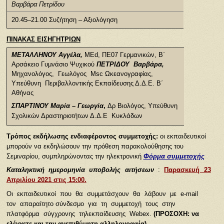
Βαρβάρα Πετρίδου
20.45–21.00 Συζήτηση – Αξιολόγηση
ΠΙΝΑΚΑΣ ΕΙΣΗΓΗΤΡΙΩΝ
ΜΕΤΑΛΛΗΝΟΥ Αγγέλα,
MΕd, ΠE07 Γερμανικών, Β΄
Αρσάκειο Γυμνάσιο Ψυχικού
ΠΕΤΡΙΔΟΥ Βαρβάρα,
Μηχανολόγος, Γεωλόγος Msc Ωκεανογραφίας,
Υπεύθυνη Περιβαλλοντικής Εκπαίδευσης Δ.Δ.Ε. Β΄
Αθήνας
ΣΠΑΡΤΙΝΟΥ Μαρία – Γεωργία
,
Δρ Βιολόγος, Υπεύθυνη
Σχολικών Δραστηριοτήτων Δ.Δ.Ε Κυκλάδων
Τρόπος εκδήλωσης ενδιαφέροντος συμμετοχής
:
οι εκπαιδευτικοί
μπορούν να εκδηλώσουν την πρόθεση παρακολούθησης του
Σεμιναρίου, συμπληρώνοντας την ηλεκτρονική
Φόρμα συμμετοχής
Καταληκτική ημερομηνία υποβολής αιτήσεων
:
Παρασκευή 23
Απριλίου 2021 στις 15:00.
Οι εκπαιδευτικοί που θα συμμετάσχουν θα λάβουν με e-mail
τον απαραίτητο σύνδεσμο για τη συμμετοχή τους στην
πλατφόρμα σύγχρονης τηλεκπαίδευσης Webex.
(ΠΡΟΣΟΧΗ: να
ελέγχετε και την ανεπιθύμητη αλληλογραφία).