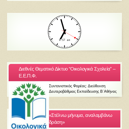
Διεθνές Θεματικό Δίκτυο “Οικολογικά Σχολεία” –
Ε.Ε.Π.Φ.
Συντονιστικός Φορέας: Διεύθυνση
Δευτεροβάθμιας Εκπαίδευσης Β΄Αθήνας
«Στέλνω μήνυμα, αναλαμβάνω
δράση»