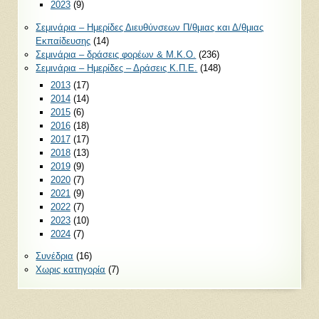
2023
(9)
Σεμινάρια – Ημερίδες Διευθύνσεων Π/θμιας και Δ/θμιας
Εκπαίδευσης
(14)
Σεμινάρια – δράσεις φορέων & Μ.Κ.Ο.
(236)
Σεμινάρια – Ημερίδες – Δράσεις Κ.Π.Ε.
(148)
2013
(17)
2014
(14)
2015
(6)
2016
(18)
2017
(17)
2018
(13)
2019
(9)
2020
(7)
2021
(9)
2022
(7)
2023
(10)
2024
(7)
Συνέδρια
(16)
Χωρις κατηγορία
(7)