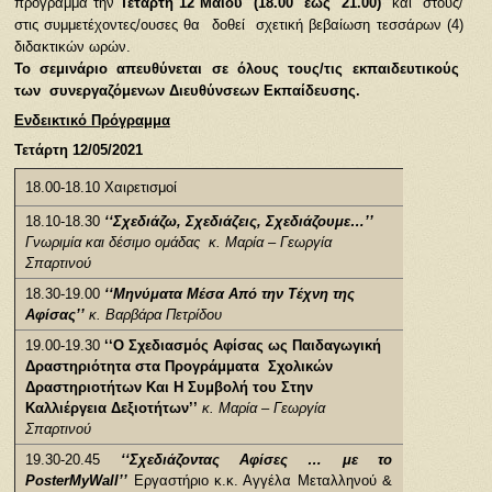
πρόγραμμα την
Τετάρτη 12 Μαΐου (18.00 έως 21.00)
και στους/
στις συμμετέχοντες/ουσες θα δοθεί σχετική
βεβαίωση τεσσάρων (4)
διδακτικών ωρών.
Τ
ο σεμινάριο απευθύνεται σε όλους τους/τις εκπαιδευτικούς
των συνεργαζόμενων
Δ
ιευθύνσεων Εκπαίδευσης.
Ενδεικτικό Πρόγραμμα
Τετάρτη 12/05
/2021
18.00-18.10 Χαιρετισμοί
18.10-18.30
‘‘Σχεδιάζω, Σχεδιάζεις, Σχεδιάζουμε…’’
Γνωριμία και δέσιμο ομάδας κ. Μαρία – Γεωργία
Σπαρτινού
18.30-19.00
‘‘Μηνύματα Μέσα Από την Τέχνη της
Αφίσας’’
κ
.
Βαρβάρα Πετρίδου
19.00-19.30
‘‘Ο Σχεδιασμός Αφίσας ως Παιδαγωγική
Δραστηριότητα στα Προγράμματα Σχολικών
Δραστηριοτήτων Και Η Συμβολή του Στην
Καλλιέργεια Δεξιοτήτων’’
κ. Μαρία – Γεωργία
Σπαρτινού
19.30-20.45
‘‘Σχεδιάζοντας Αφίσες … με το
PosterΜyWall’’
Εργαστήριο κ.κ. Αγγέλα Μεταλληνού &