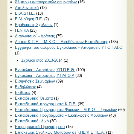
Άλμπουμ φωτογραφιών σεμιναρίων
(16)
Απολογιστικά
(13)
Βιβλία Π.Ε.
(13)
Βιβλιοθήκη Π.Ε.
(2)
Βραβεύσεις Σχολείων
(1)
ΓΕΝΙΚΑ
(23)
Διαγωνισμοί – Δράσεις
(75)
Δίκτυα Κ.Π.Ε. – Μ.Κ.Ο. – Διευθύνσεων Εκπαίδευσης
(135)
Εγγραφα που αφορούν Εγκυκλίους – Αποφάσεις Υ.ΠΟ.ΠΑΙ.Θ.
(1)
Σχολικό έτος 2013-2014
(1)
Εγκύκλιοι – Αποφάσεις ΥΠ.Π.Ε.Θ.
(109)
Εγκύκλιοι – Αποφάσεις Υ.ΠΑΙ.Θ.Α
(30)
Εισηγήσεις Σεμιναρίων
(39)
Εκδηλώσεις
(4)
Εκθέσεις
(4)
Εκπαιδευτικά Θέματα
(1)
Εκπαιδευτικά προγράμματα Κ.Π.Ε.
(39)
Εκπαιδευτικά Προγράμματα Φορέων – Μ.Κ.Ο. – Σχολείων
(60)
Εκπαιδευτικά Προγράμματα – Εκδηλώσεις Μουσείων
(43)
Εκπαιδευτικό υλικό
(30)
Επιμορφωτικά Προγράμματα
(15)
Επισκέψεις Σχολικών Μονάδων σε ΚΠΕ/Κ.Ε.ΠΕ.Α.
(11)