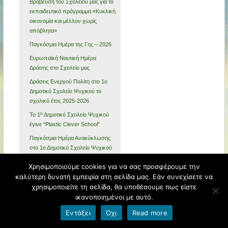
Βράβευση του Σχολείου μας για το
εκπαιδευτικό πρόγραμμα «Κυκλική
οικονομία και μέλλον χωρίς
απόβλητα»
Παγκόσμια Ημέρα της Γης – 2026
Ευρωπαϊκή Ναυτική Ημέρα
Δράσης στο Σχολείο μας
Δράσεις Ενεργού Πολίτη στο 1ο
Δημοτικό Σχολείο Ψυχικού το
σχολικό έτος 2025-2026
Το 1º Δημοτικό Σχολείο Ψυχικού
έγινε “Plastic Clever School”
Παγκόσμια Ημέρα Ανακύκλωσης
στο 1ο Δημοτικό Σχολείο Ψυχικού
Ανακύκλωση, με γνώση και
Χρησιμοποιούμε cookies για να σας προσφέρουμε την
δημιουργικότητα – Πρόγραμμα
καλύτερη δυνατή εμπειρία στη σελίδα μας. Εάν συνεχίσετε να
Οικολογικών Σχολείων
χρησιμοποιείτε τη σελίδα, θα υποθέσουμε πως είστε
Ολοκλήρωση προγραμμάτων
ικανοποιημένοι με αυτό.
σχολικού έτους 2024 – 2025
Εντάξει
Όχι
Read more
Εξαιρετική συνεργασία με το 12º
Δημοτικό Σχολείο Βόλου