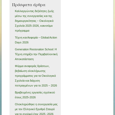
Πρόσφατα άρθρα
Καλλιεργώντας δεξιότητες ζωής
μέσω της συνεργασίας και της
δημιουργικότητας – Οικολογικά
Σχολεία 2025-2026, καινοτόμο
πρόγραμμα
Τέχνη και Αειφορία – Global Action
Days 2026
Generation Restoration School: Η
Τέχνη στηρίζει την Περιβαλλοντική
Αποκατάσταση
Φόρμα αναφοράς δράσεων,
βεβαίωση ολοκλήρωσης
προγράμματος για τα Οικολογικά
Σχολεία και διάχυση
πεπραγμένων για το 2025 – 2026
Βραβευμένες εργασίες σχολικού
έτους 2025-2026
Ολοκληρώθηκε η συνεργασία μας
με τον Ελληνικό Ερυθρό Σταυρό
για το σχολικό έτος 2025 -2026