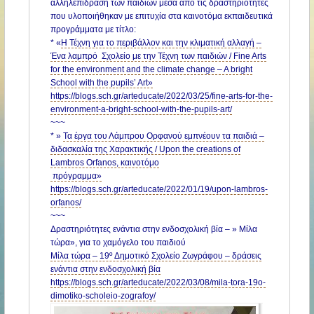
αλληλεπίδραση των παιδιών μέσα από τις δραστηριότητες
που υλοποιήθηκαν με επιτυχία στα καινοτόμα εκπαιδευτικά
προγράμματα με τίτλο:
* «
Η Τέχνη για το περιβάλλον και την κλιματική αλλαγή –
Ένα λαμπρό Σχολείο με την Τέχνη των παιδιών / Fine Arts
for the environment and the climate change – A bright
School with the pupils’ Art»
https://blogs.sch.gr/arteducate/2022/03/25/fine-arts-for-the-
environment-a-bright-school-with-the-pupils-art/
~~~
* »
Τα έργα του Λάμπρου Ορφανού εμπνέουν τα παιδιά –
διδασκαλία της Χαρακτικής / Upon the creations of
Lambros Orfanos, καινοτόμο
πρόγραμμα»
https://blogs.sch.gr/arteducate/2022/01/19/upon-lambros-
orfanos/
~~~
Δραστηριότητες ενάντια στην ενδοσχολική βία – » Μίλα
τώρα», για το χαμόγελο του παιδιού
Μίλα τώρα –
19
º Δημοτικό Σχολείο Ζωγράφου – δράσεις
ενάντια στην ενδοσχολική βία
https://blogs.sch.gr/arteducate/2022/03/08/mila-tora-19o-
dimotiko-scholeio-zografoy/