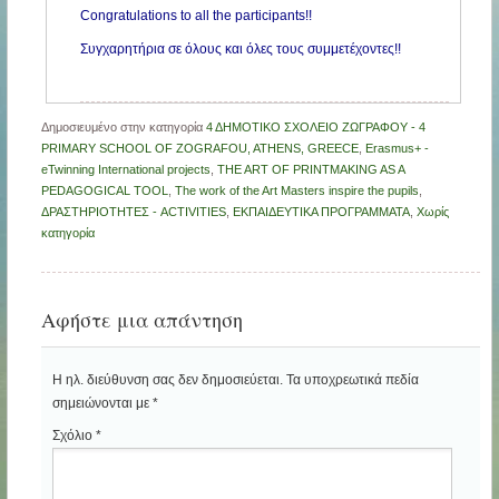
Congratulations to all the participants!!
Συγχαρητήρια σε όλους και όλες τους συμμετέχοντες!!
Δημοσιευμένο στην κατηγορία
4 ΔΗΜΟΤΙΚΟ ΣΧΟΛΕΙΟ ΖΩΓΡΑΦΟΥ - 4
PRIMARY SCHOOL OF ZOGRAFOU, ATHENS, GREECE
,
Erasmus+ -
eTwinning International projects
,
THE ART OF PRINTMAKING AS A
PEDAGOGICAL TOOL
,
The work of the Art Masters inspire the pupils
,
ΔΡΑΣΤΗΡΙΟΤΗΤΕΣ - ACTIVITIES
,
ΕΚΠΑΙΔΕΥΤΙΚΑ ΠΡΟΓΡΑΜΜΑΤΑ
,
Χωρίς
κατηγορία
Αφήστε μια απάντηση
Η ηλ. διεύθυνση σας δεν δημοσιεύεται.
Τα υποχρεωτικά πεδία
σημειώνονται με
*
Σχόλιο
*