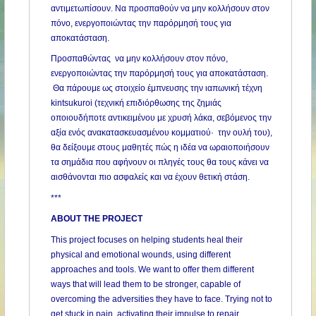
αντιμετωπίσουν. Να προσπαθούν να μην κολλήσουν στον
πόνο, ενεργοποιώντας την παρόρμησή τους για
αποκατάσταση.
Προσπαθώντας να μην κολλήσουν στον πόνο,
ενεργοποιώντας την παρόρμησή τους για αποκατάσταση.
Θα πάρουμε ως στοιχείο έμπνευσης την ιαπωνική τέχνη
kintsukuroi (τεχνική επιδιόρθωσης της ζημιάς
οποιουδήποτε αντικειμένου με χρυσή λάκα, σεβόμενος την
αξία ενός ανακατασκευασμένου κομματιού· την ουλή του),
θα δείξουμε στους μαθητές πώς η ιδέα να ωραιοποιήσουν
τα σημάδια που αφήνουν οι πληγές τους θα τους κάνει να
αισθάνονται πιο ασφαλείς και να έχουν θετική στάση.
***
ABOUT THE PROJECT
This project focuses on helping students heal their
physical and emotional wounds, using different
approaches and tools. We want to offer them different
ways that will lead them to be stronger, capable of
overcoming the adversities they have to face. Trying not to
get stuck in pain, activating their impulse to repair.