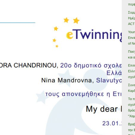
περι
Συμμ
Ημέ
ACT
Youn
Envi
of N
Πασχ
και 
Επιτ
Ελλη
σχολ
Συνε
Καρδ
Τα π
σχολ
δράσ
“Χαμ
Βραβ
την 