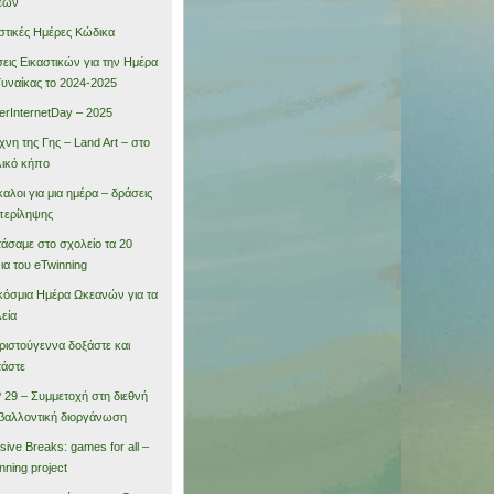
εων
στικές Ημέρες Κώδικα
εις Εικαστικών για την Ημέρα
Γυναίκας το 2024-2025
erInternetDay – 2025
χνη της Γης – Land Art – στο
ικό κήπο
αλοι για μια ημέρα – δράσεις
περίληψης
τάσαμε στο σχολείο τα 20
ια του eTwinning
όσμια Ημέρα Ωκεανών για τα
εία
ριστούγεννα δοξάστε και
τάστε
29 – Συμμετοχή στη διεθνή
βαλλοντική διοργάνωση
usive Breaks: games for all –
nning project