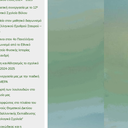
ρετική συνεργασία με το 12º
τικό Σχολείο Βόλου
είο στον μαθητικό διαγωνισμό
Ελληνικού Ερυθρού Σταυρού –
5
νοι στον 4ο Πανελλήνιο
ωνισμό από το Εθνικό
είο Φυσικής Ιστορίας
λανδρή
η και Αθλητισμός το σχολικό
 2024-2025
νεργασία μας με την παιδική
MEPA
ορτή των λουλουδιών στο
είο μας
ορφώσεις στο πλαίσιο του
νούς Θεματικού Δικτύου
βαλλοντικής Εκπαίδευσης
ολογικά Σχολεία”
κοκώδικας και η