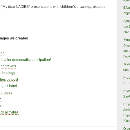
e “My dear LADIES” presentations with children’s drawings, pictures
Εξαι
Δημο
Βραβ
του 
202
 pages we created
Έπαι
Διαγ
Μουσ
her
Γου
e after democratic participation!
Τέχν
ing travels
έτος
technology
Η συ
hes by post
HEL
oject label
Η γι
e images
Σχολ
n
Επιμ
on
Διεθ
k activities
Περι
“Οικ
Ο οι