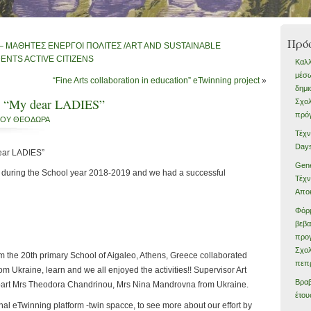
Πρό
 – ΜΑΘΗΤΕΣ ΕΝΕΡΓΟΙ ΠΟΛΙΤΕΣ /ART AND SUSTAINABLE
NTS ACTIVE CITIZENS
Καλλ
μέσω
“Fine Arts collaboration in education” eTwinning project
»
δημι
t: “My dear LADIES”
Σχολ
πρό
ΝΟΥ ΘΕΟΔΩΡΑ
Τέχν
Day
dear LADIES”
Gene
d during the School year 2018-2019 and we had a successful
Τέχν
Απο
Φόρ
βεβ
προγ
Σχολ
om the 20th primary School of Aigaleo, Athens, Greece collaborated
πεπρ
om Ukraine, learn and we all enjoyed the activities!! Supervisor Art
Βραβ
part Mrs Theodora Chandrinou, Mrs Nina Mandrovna from Ukraine.
έτου
al eTwinning platform -twin spacce, to see more about our effort by