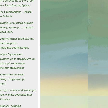
η συνεργασίας με την Green
e – Ραντεβού στις βρύσες
νής Ημέρα Δράσης – Plastic
er Schools
ργασία με το Ιστορικό Αρχείο
Εθνικής Τράπεζας το σχολικό
 2024-2025
ναδικότητά μας μέσα από την
στική έκφραση –
τηριότητα συμπερίληψης
οτόμες δημιουργικές
ργασίες για το περιβάλλον και
πολιτισμό – καινοτόμο
ιδευτικό πρόγραμμα
Πανελλήνιο Συνέδριο
nning – συμμετοχή με
γηση
ετοχή στο Δίκτυο «Σχολεία για
λίμα, νησίδες ανθεκτικότητας
αλλαγής»
ιβάλλον, Αειφορία,