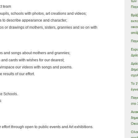
των 
ct team
Παγκ
upils, schools with photos, art creations and videos;
Βράβ
s to describe appearance and character;
εκπα
οικο
s or drawings of mothers, sisters, grannies and so on with
από
Παγκ
Ευρω
ms and songs about mothers and grannies;
Δράσ
and cards with wishes for our dearest;
Δράσ
winspace our videos with songs and poems.
Δημο
results of our effort.
σχολ
Το 1
έγιν
he Schools.
Παγ
s
στο 
Ανακ
δημι
Οικο
 effort through open to public events and Art exhibitions.
Ολο
σχολ