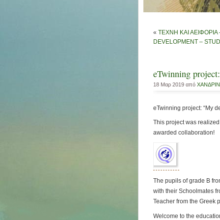
«
ΤΕΧΝΗ ΚΑΙ ΑΕΙΦΟΡΙΑ
DEVELOPMENT – STUDE
eTwinning projec
18 Μαρ 2019 από
ΧΑΝΔΡΙ
eTwinning project: “My 
This project was realize
awarded collaboration!
The pupils of grade B fr
with their Schoolmates fr
Teacher from the Greek 
Welcome to the education