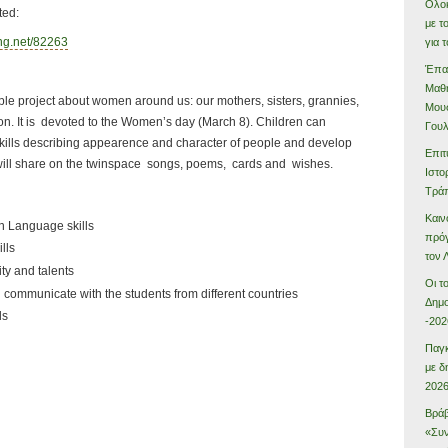
Ολοκ
ted:
με τ
ing.net/82263
για 
Έπαι
Μαθη
le project about women around us: our mothers, sisters, grannies,
Μουσ
on. It is devoted to the Women’s day (March 8). Children can
Γου
kills describing appearence and character of people and develop
Επιτ
en will share on the twinspace songs, poems, cards and wishes.
Ιστο
Τρά
Καιν
n Language skills
πρόγ
lls
τον
ity and talents
Οι τ
 communicate with the students from different countries
Δημο
ls
-202
Παγκ
με δ
202
Βράβ
«Συν