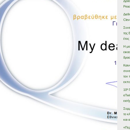
Δράσ
Peac
Διεθ
Clev
Συνε
της 
έτος
Η μο
εικα
δρασ
Καιν
συνε
τον 
εκπα
10º 
eTwi
εισή
Συμμ
το κ
και 
«Περ