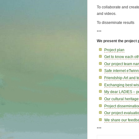
To collaborate and creat
and videos.
To disseminate results
***
We present the project
Project plan
Get to know each ot
Our project team nam
Safe internet eTwinn
Friendship-Art and 
Exchanging best wis
My dear LADIES – pr
Our cultural heritag
Project disseminatio
Our project evaluati
We share our feedbac
***