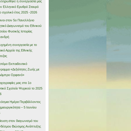
ληρώθηκε η συνεργασία μας
ον Ελληνικό Ερυθρό Σταυρό
το σχολικό έτος 2025 -2026
νοι στον 5ο Πανελλήνιο
τικό Διαγωνισμό του Εθνικού
είου Φυσικής Ιστορίας
λανδρή
υχημένη συνεργασία με το
ρικό Αρχείο της Εθνικής
πεζας
οτόμο Εκπαιδευτικό
ραμμα «Δεξιότητες Ζωής με
 Λάμπρο Ορφανό»
οιχογραφίες μας στο 1ο
τικό Σχολείο Ψυχικού το 2025
6
όσμια Ημέρα Περιβάλλοντος
ημιουργικότητα – 5 Ιουνίου
6
ευση στον διαγωνισμό του
δέσμου Βιώσιμης Ανάπτυξης