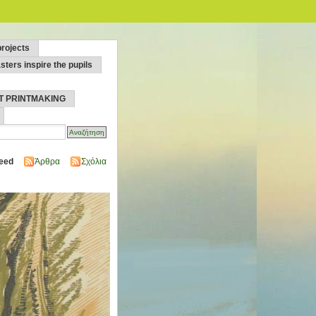
projects
sters inspire the pupils
T PRINTMAKING
eed
Άρθρα
Σχόλια