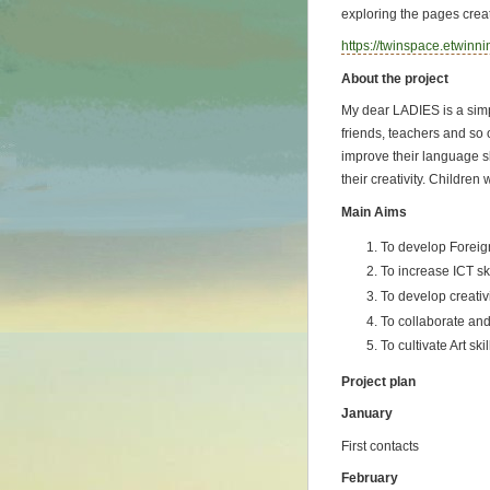
exploring the pages crea
https://twinspace.etwinn
About the project
My dear LADIES is a simp
friends, teachers and so 
improve their language s
their creativity. Childr
Main Aims
To develop Foreig
To increase ICT ski
To develop creativ
To collaborate and
To cultivate Art skil
Project plan
January
First contacts
February