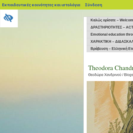
blogs.sch.gr
Εκπαιδευτικές κοινότητες και ιστολόγια
Σύνδεση
Kαλώς ορίσατε – Welco
ΔΡΑΣΤΗΡΙΟΤΗΤΕΣ – ACT
Emotional education thro
ΧΑΡΑΚΤΙΚΗ – ΔΙΔΑΣΚΑΛ
Βράβευση – Ελληνική Ετ
Theodora Chandr
Θεοδώρα Χανδρινού / Blogs