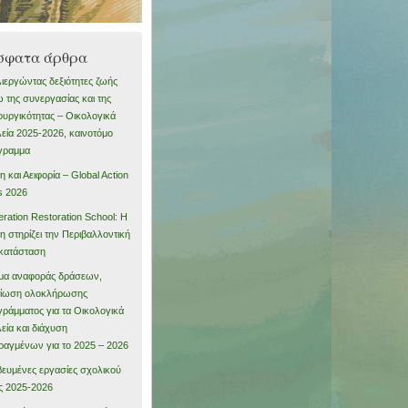
σφατα άρθρα
ιεργώντας δεξιότητες ζωής
 της συνεργασίας και της
ουργικότητας – Οικολογικά
εία 2025-2026, καινοτόμο
γραμμα
η και Αειφορία – Global Action
s 2026
ration Restoration School: Η
η στηρίζει την Περιβαλλοντική
κατάσταση
μα αναφοράς δράσεων,
αίωση ολοκλήρωσης
ράμματος για τα Οικολογικά
εία και διάχυση
αγμένων για το 2025 – 2026
ευμένες εργασίες σχολικού
ς 2025-2026