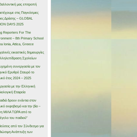
βαλλοντική μας επιτροπή
ετέχουμε στις Παγκόσμιες
ρες Δράσης – GLOBAL
ION DAYS 2025
g Reporters For The
ronment – 8th Primary School
ea Ionia, Attica, Greece
αλινές εικαστικές δημιουργίες
αλληλεπίδραση Σχολείων
υχημένη συνεργασία με τον
νικό Ερυθρό Σταυρό το
ικό έτος 2024 – 2025
ργασία με την Ελληνική
ιολογική Εταιρεία
αιδιά δρουν ενάντια στον
ικό εκφοβισμό και την βία –
η ΜΙΛΑ ΤΩΡΑ από το
έγελο του παιδιού”
εύσεις από τον Σύνδεσμο για
Βιώσιμη Ανάπτυξη των