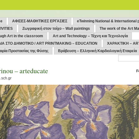
me
ΑΦΙΣΕΣ-ΜΑΘΗΤΙΚΕΣ ΕΡΓΑΣΙΕΣ
eTwinning National & International 
IVITIES
Ζωγραφική στον τοίχο – Wall paintings
The work of the Art Ma
ugh Art in the classroom
Art and Technology – Τέχνη και Τεχνολογία
ΙΑ ΣΤΟ ΔΗΜΟΤΙΚΟ / ART PRINTMAKING – EDUCATION
ΧΑΡΑΚΤΙΚΗ – AR
αιρία Προστασίας της Φύσης
Βράβευση – Ελληνική Καρδιολογική Εταιρεία
inou – arteducate
F
.sch.gr