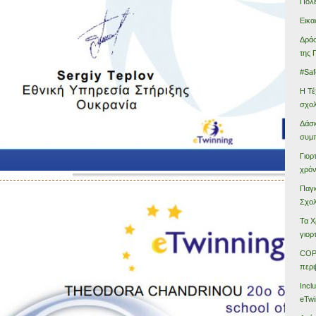
Πόλ
Εικα
Δράσ
της 
#Saf
Η Τέ
σχολ
Δάσκ
συμ
Γιορ
χρόν
Παγκ
Σχολ
Τα Χ
γιορ
COP 
περι
Incl
eTwi