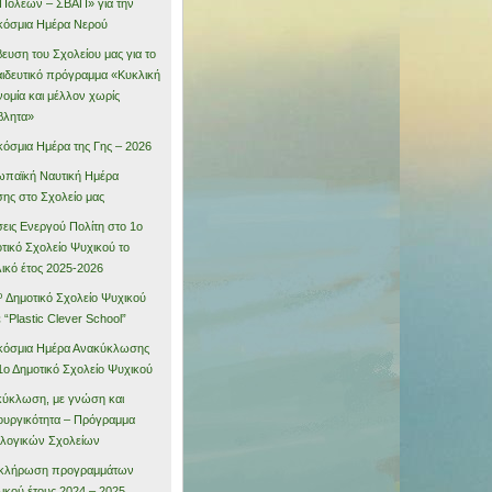
Πόλεων – ΣΒΑΠ» για την
όσμια Ημέρα Νερού
ευση του Σχολείου μας για το
ιδευτικό πρόγραμμα «Κυκλική
νομία και μέλλον χωρίς
βλητα»
όσμια Ημέρα της Γης – 2026
παϊκή Ναυτική Ημέρα
ης στο Σχολείο μας
εις Ενεργού Πολίτη στο 1ο
τικό Σχολείο Ψυχικού το
ικό έτος 2025-2026
º Δημοτικό Σχολείο Ψυχικού
ε “Plastic Clever School”
κόσμια Ημέρα Ανακύκλωσης
1ο Δημοτικό Σχολείο Ψυχικού
ύκλωση, με γνώση και
ουργικότητα – Πρόγραμμα
λογικών Σχολείων
κλήρωση προγραμμάτων
ικού έτους 2024 – 2025