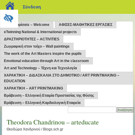
blogs.sch.gr
Σύνδεση
Kαλώς ορίσατε – Welcome
ΑΦΙΣΕΣ-ΜΑΘΗΤΙΚΕΣ ΕΡΓΑΣΙΕΣ
eTwinning National & International projects
ΔΡΑΣΤΗΡΙΟΤΗΤΕΣ – ACTIVITIES
Ζωγραφική στον τοίχο – Wall paintings
The work of the Art Masters inspire the pupils
Emotional education through Art in the classroom
Art and Technology – Τέχνη και Τεχνολογία
ΧΑΡΑΚΤΙΚΗ – ΔΙΔΑΣΚΑΛΙΑ ΣΤΟ ΔΗΜΟΤΙΚΟ / ART PRINTMAKING –
EDUCATION
ΧΑΡΑΚΤΙΚΗ – ART PRINTMAKING
Βράβευση – Ελληνική Εταιρία Προστασίας της Φύσης
Βράβευση – Ελληνική Καρδιολογική Εταιρεία
Theodora Chandrinou – arteducate
Θεοδώρα Χανδρινού / Blogs.sch.gr