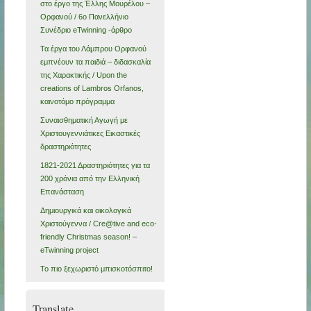
στο έργο της Έλλης Μουρέλου –
Ορφανού / 6ο Πανελλήνιο
Συνέδριο eTwinning -άρθρο
Τα έργα του Λάμπρου Ορφανού
εμπνέουν τα παιδιά – διδασκαλία
της Χαρακτικής / Upon the
creations of Lambros Orfanos,
καινοτόμο πρόγραμμα
Συναισθηματική Αγωγή με
Χριστουγεννιάτικες Εικαστικές
δραστηριότητες
1821-2021 Δραστηριότητες για τα
200 χρόνια από την Ελληνική
Επανάσταση
Δημιουργικά και οικολογικά
Χριστούγεννα / Cre@tive and eco-
friendly Christmas season! –
eTwinning project
Το πιο ξεχωριστό μπισκοτόσπιτο!
Translate