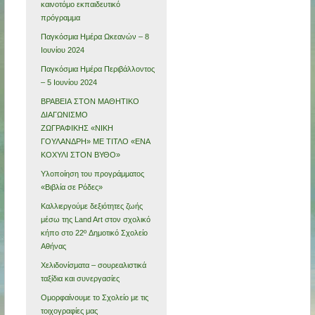
καινοτόμο εκπαιδευτικό
πρόγραμμα
Παγκόσμια Ημέρα Ωκεανών – 8
Ιουνίου 2024
Παγκόσμια Ημέρα Περιβάλλοντος
– 5 Ιουνίου 2024
ΒΡΑΒΕΙΑ ΣΤΟΝ ΜΑΘΗΤΙΚΟ
ΔΙΑΓΩΝΙΣΜΟ
ΖΩΓΡΑΦΙΚΗΣ «ΝΙΚΗ
ΓΟΥΛΑΝΔΡΗ» ΜΕ ΤΙΤΛΟ «ΕΝΑ
ΚΟΧΥΛΙ ΣΤΟΝ ΒΥΘΟ»
Υλοποίηση του προγράμματος
«Βιβλία σε Ρόδες»
Καλλιεργούμε δεξιότητες ζωής
μέσω της Land Art στον σχολικό
κήπο στο 22º Δημοτικό Σχολείο
Αθήνας
Χελιδονίσματα – σουρεαλιστικά
ταξίδια και συνεργασίες
Ομορφαίνουμε το Σχολείο με τις
τοιχογραφίες μας