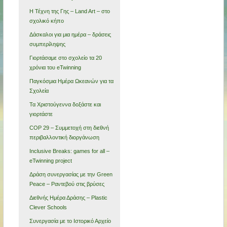
Η Τέχνη της Γης – Land Art – στο
σχολικό κήπο
Δάσκαλοι για μια ημέρα – δράσεις
συμπερίληψης
Γιορτάσαμε στο σχολείο τα 20
χρόνια του eTwinning
Παγκόσμια Ημέρα Ωκεανών για τα
Σχολεία
Τα Χριστούγεννα δοξάστε και
γιορτάστε
COP 29 – Συμμετοχή στη διεθνή
περιβαλλοντική διοργάνωση
Inclusive Breaks: games for all –
eTwinning project
Δράση συνεργασίας με την Green
Peace – Ραντεβού στις βρύσες
Διεθνής Ημέρα Δράσης – Plastic
Clever Schools
Συνεργασία με το Ιστορικό Αρχείο