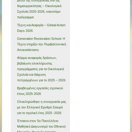
μέσω της συνεργασίας και της
δημιουργικότητας – Οικολογικά
Σχολεία 2025-2026, καινοτόμο
πρόγραμμα
Τέχνη και Αειφορία – Global Action
Days 2026
Generation Restoration School: Η
Τέχνη στηρίζει την Περιβαλλοντική
Αποκατάσταση
Φόρμα αναφοράς δράσεων,
βεβαίωση ολοκλήρωσης
προγράμματος για τα Οικολογικά
Σχολεία και διάχυση
πεπραγμένων για το 2025 – 2026
Βραβευμένες εργασίες σχολικού
έτους 2025-2026
Ολοκληρώθηκε η συνεργασία μας
με τον Ελληνικό Ερυθρό Σταυρό
για το σχολικό έτος 2025 -2026
Έπαινοι στον 5ο Πανελλήνιο
Μαθητικό Διαγωνισμό του Εθνικού
Μουσείου Φυσικής Ιστορίας