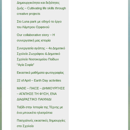
Δημιουργικότητα και δεξιότητες
ζωής – Cultivating life skills through
creative projects
Στο Luna park με οδηγό το έργο
του Λάμπρου Ορφανού
Our collaborative story – Η
συνεργατική μας ιστορία
Συνεργασία αγάπης – 4ο Δημοτικό
Σχολείο Ζωγράφου & Δημοτικό
Σχολείο Νοσοκομείου Παίδων
“Αγία Σοφία”
Εικαστικά μαθήματα φωτογραφίας
22 of April – Earth Day activities
ΜΑΘΕ – ΠΑΙΞΕ – ΔΗΜΙΟΥΡΓΗΣΕ
– ΑΓΑΠΗΣΕ ΤΗ ΦΥΣΗ, ΕΝΑ
ΔΙΑΔΡΑΣΤΙΚΟ ΠΑΙΧΝΙΔΙ
Ταξίδι στην Ιστορία της Τέχνης με
ένα μπουκέτο ηλιοτρόπια
Πασχαλινές εικαστικές δημιουργίες
στο Σχολείο