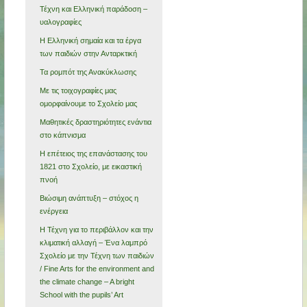
Τέχνη και Ελληνική παράδοση –
υαλογραφίες
Η Ελληνική σημαία και τα έργα
των παιδιών στην Ανταρκτική
Τα ρομπότ της Ανακύκλωσης
Με τις τοιχογραφίες μας
ομορφαίνουμε το Σχολείο μας
Μαθητικές δραστηριότητες ενάντια
στο κάπνισμα
Η επέτειος της επανάστασης του
1821 στο Σχολείο, με εικαστική
πνοή
Βιώσιμη ανάπτυξη – στόχος η
ενέργεια
Η Τέχνη για το περιβάλλον και την
κλιματική αλλαγή – Ένα λαμπρό
Σχολείο με την Τέχνη των παιδιών
/ Fine Arts for the environment and
the climate change – A bright
School with the pupils’ Art