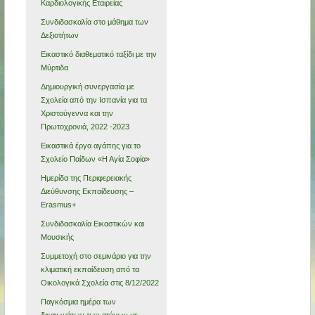
Καρδιολογικής Εταιρείας
Συνδιδασκαλία στο μάθημα των
Δεξιοτήτων
Εικαστικό διαθεματικό ταξίδι με την
Μύρτιδα
Δημιουργική συνεργασία με
Σχολεία από την Ισπανία για τα
Χριστούγεννα και την
Πρωτοχρονιά, 2022 -2023
Εικαστικά έργα αγάπης για το
Σχολείο Παίδων «Η Αγία Σοφία»
Ημερίδα της Περιφερειακής
Διεύθυνσης Εκπαίδευσης –
Erasmus+
Συνδιδασκαλία Εικαστικών και
Μουσικής
Συμμετοχή στο σεμινάριο για την
κλιματική εκπαίδευση από τα
Οικολογικά Σχολεία στις 8/12/2022
Παγκόσμια ημέρα των
δικαιωμάτων των ατόμων με