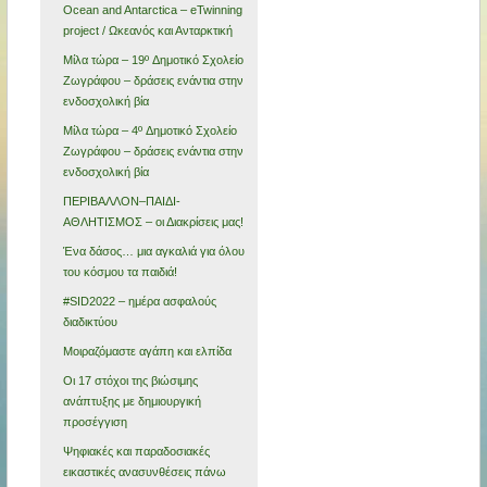
Ocean and Antarctica – eTwinning
project / Ωκεανός και Ανταρκτική
Μίλα τώρα – 19º Δημοτικό Σχολείο
Ζωγράφου – δράσεις ενάντια στην
ενδοσχολική βία
Μίλα τώρα – 4º Δημοτικό Σχολείο
Ζωγράφου – δράσεις ενάντια στην
ενδοσχολική βία
ΠΕΡΙΒΑΛΛΟΝ–ΠΑΙΔΙ-
ΑΘΛΗΤΙΣΜΟΣ – οι Διακρίσεις μας!
Ένα δάσος… μια αγκαλιά για όλου
του κόσμου τα παιδιά!
#SID2022 – ημέρα ασφαλούς
διαδικτύου
Μοιραζόμαστε αγάπη και ελπίδα
Οι 17 στόχοι της βιώσιμης
ανάπτυξης με δημιουργική
προσέγγιση
Ψηφιακές και παραδοσιακές
εικαστικές ανασυνθέσεις πάνω