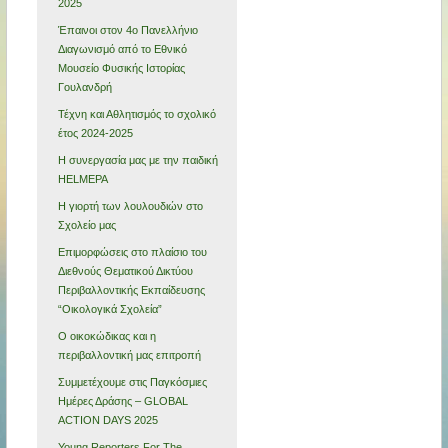
2025
Έπαινοι στον 4ο Πανελλήνιο
Διαγωνισμό από το Εθνικό
Μουσείο Φυσικής Ιστορίας
Γουλανδρή
Τέχνη και Αθλητισμός το σχολικό
έτος 2024-2025
Η συνεργασία μας με την παιδική
HELMEPA
Η γιορτή των λουλουδιών στο
Σχολείο μας
Επιμορφώσεις στο πλαίσιο του
Διεθνούς Θεματικού Δικτύου
Περιβαλλοντικής Εκπαίδευσης
“Οικολογικά Σχολεία”
Ο οικοκώδικας και η
περιβαλλοντική μας επιτροπή
Συμμετέχουμε στις Παγκόσμιες
Ημέρες Δράσης – GLOBAL
ACTION DAYS 2025
Young Reporters For The