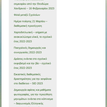
σεμιναρίου από την Θεοδώρα
Χανδρινού – 16 Φεβρουαρίου 2023
Φιλιά μεταξύ Σχολείων
Ημέρα ποίησης 21 Μαρτίου –
διαθεματική προσέγγιση
Χαρτοδιπλωτική – origami με
ανακυκλώσιμα υλικά, το σχολικό
έτος 2022-2023
Πασχαλινές δημιουργίες και
συνεργασίες 2022-2023
Δράσεις ενάντια στο σχολικό
εκφοβισμό και την βία – σχολικό
έτος 2022-2023
Εικαστικές διαθεματικές
δραστηριότητες για την ασφάλεια
στο διαδίκτυο – SID 2023
Δημιουργία αφίσας και μαθήματα
φωτογραφίας, για την προώθηση
μηνυμάτων ενάντια στο κάπνισμα
– διαγωνισμός Ελληνικής