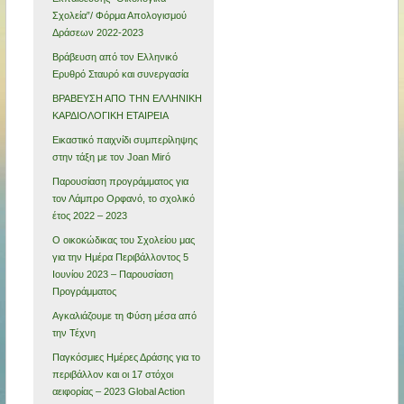
Σχολεία”/ Φόρμα Απολογισμού
Δράσεων 2022-2023
Βράβευση από τον Ελληνικό
Ερυθρό Σταυρό και συνεργασία
ΒΡΑΒΕΥΣΗ ΑΠΟ ΤΗΝ ΕΛΛΗΝΙΚΗ
ΚΑΡΔΙΟΛΟΓΙΚΗ ΕΤΑΙΡΕΙΑ
Εικαστικό παιχνίδι συμπερίληψης
στην τάξη με τον Joan Miró
Παρουσίαση προγράμματος για
τον Λάμπρο Ορφανό, το σχολικό
έτος 2022 – 2023
Ο οικοκώδικας του Σχολείου μας
για την Ημέρα Περιβάλλοντος 5
Ιουνίου 2023 – Παρουσίαση
Προγράμματος
Αγκαλιάζουμε τη Φύση μέσα από
την Τέχνη
Παγκόσμιες Ημέρες Δράσης για το
περιβάλλον και οι 17 στόχοι
αειφορίας – 2023 Global Action