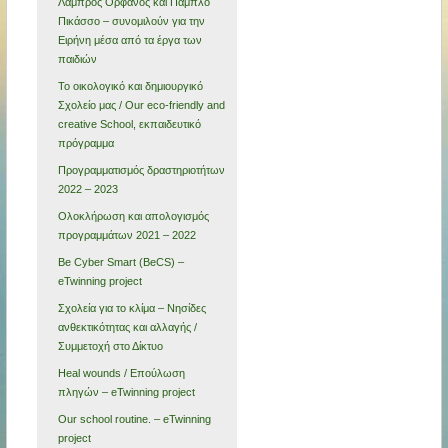
Λάμπρος Ορφανός και Πάμπλο
Πικάσσο – συνομιλούν για την
Ειρήνη μέσα από τα έργα των
παιδιών
Το οικολογικό και δημιουργικό
Σχολείο μας / Our eco-friendly and
creative School, εκπαιδευτικό
πρόγραμμα
Προγραμματισμός δραστηριοτήτων
2022 – 2023
Ολοκλήρωση και απολογισμός
προγραμμάτων 2021 – 2022
Be Cyber Smart (BeCS) –
eTwinning project
Σχολεία για το κλίμα – Νησίδες
ανθεκτικότητας και αλλαγής /
Συμμετοχή στο Δίκτυο
Heal wounds / Επούλωση
πληγών – eTwinning project
Our school routine. – eTwinning
project