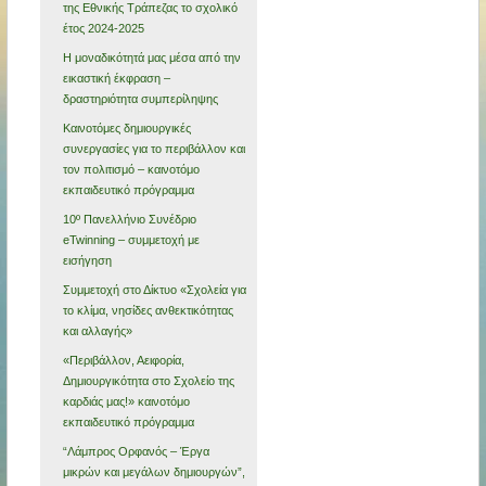
της Εθνικής Τράπεζας το σχολικό
έτος 2024-2025
Η μοναδικότητά μας μέσα από την
εικαστική έκφραση –
δραστηριότητα συμπερίληψης
Καινοτόμες δημιουργικές
συνεργασίες για το περιβάλλον και
τον πολιτισμό – καινοτόμο
εκπαιδευτικό πρόγραμμα
10º Πανελλήνιο Συνέδριο
eTwinning – συμμετοχή με
εισήγηση
Συμμετοχή στο Δίκτυο «Σχολεία για
το κλίμα, νησίδες ανθεκτικότητας
και αλλαγής»
«Περιβάλλον, Αειφορία,
Δημιουργικότητα στο Σχολείο της
καρδιάς μας!» καινοτόμο
εκπαιδευτικό πρόγραμμα
“Λάμπρος Ορφανός – Έργα
μικρών και μεγάλων δημιουργών”,