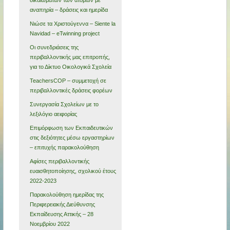
αναπηρία – δράσεις και ημερίδα
Νιώσε τα Χριστούγεννα – Siente la
Navidad – eTwinning project
Οι συνεδριάσεις της
περιβαλλοντικής μας επιτροπής,
για το Δίκτυο Οικολογικά Σχολεία
TeachersCOP – συμμετοχή σε
περιβαλλοντικές δράσεις φορέων
Συνεργασία Σχολείων με το
λεξιλόγιο αειφορίας
Επιμόρφωση των Εκπαιδευτικών
στις δεξιότητες μέσω εργαστηρίων
– επιτυχής παρακολούθηση
Αφίσες περιβαλλοντικής
ευαισθητοποίησης, σχολικού έτους
2022-2023
Παρακολούθηση ημερίδας της
Περιφερειακής Διεύθυνσης
Εκπαίδευσης Αττικής – 28
Νοεμβρίου 2022