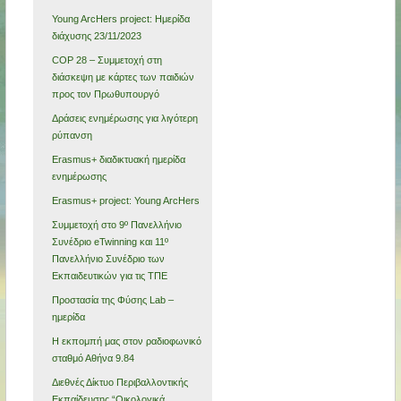
Young ArcHers project: Ημερίδα
διάχυσης 23/11/2023
COP 28 – Συμμετοχή στη
διάσκεψη με κάρτες των παιδιών
προς τον Πρωθυπουργό
Δράσεις ενημέρωσης για λιγότερη
ρύπανση
Erasmus+ διαδικτυακή ημερίδα
ενημέρωσης
Erasmus+ project: Young ArcHers
Συμμετοχή στο 9º Πανελλήνιο
Συνέδριο eTwinning και 11º
Πανελλήνιο Συνέδριο των
Εκπαιδευτικών για τις ΤΠΕ
Προστασία της Φύσης Lab –
ημερίδα
Η εκπομπή μας στον ραδιοφωνικό
σταθμό Αθήνα 9.84
Διεθνές Δίκτυο Περιβαλλοντικής
Εκπαίδευσης “Οικολογικά