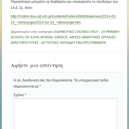
Περισσότερα μπορείτε να διαβάσετε εαν επισκεφτείτε το σύνδεσμο του
14 Δ. Σχ. Ιλίου:
http://14dim-iliou.att.sch.gr/contentsFolders/0600diakriseis/2014-02-
14_+dimioyrgw/2014-02-14_+dimioyrgw.htm
Δημοσιευμένο στην κατηγορία
14 ΔΗΜΟΤΙΚΟ ΣΧΟΛΕΙΟ ΙΛΙΟΥ - 14 PRIMARY
SCHOOL OF ILION, ATHENS, GREECE
,
ΑΦΙΣΕΣ-ΜΑΘΗΤΙΚΕΣ ΕΡΓΑΣΙΕΣ
,
ΔΡΑΣΤΗΡΙΟΤΗΤΕΣ - ACTIVITIES
,
ΕΚΠΑΙΔΕΥΤΙΚΑ ΠΡΟΓΡΑΜΜΑΤΑ
Αφήστε μια απάντηση
Η ηλ. διεύθυνση σας δεν δημοσιεύεται.
Τα υποχρεωτικά πεδία
σημειώνονται με
*
Σχόλιο
*