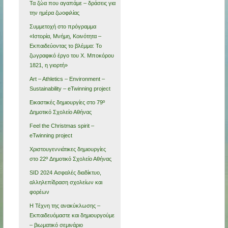
Τα ζώα που αγαπάμε – δράσεις για
την ημέρα ζωοφιλίας
Συμμετοχή στο πρόγραμμα
«Ιστορία, Μνήμη, Κοινότητα –
Εκπαιδεύοντας το βλέμμα: Το
ζωγραφικό έργο του Χ. Μποκόρου
1821, η γιορτή»
Art – Athletics – Environment –
Sustainability – eTwinning project
Εικαστικές δημιουργίες στο 79º
Δημοτικό Σχολείο Αθήνας
Feel the Christmas spirit –
eTwinning project
Χριστουγεννιάτικες δημιουργίες
στο 22º Δημοτικό Σχολείο Αθήνας
SID 2024 Ασφαλές διαδίκτυο,
αλληλεπίδραση σχολείων και
φορέων
Η Τέχνη της ανακύκλωσης –
Εκπαιδευόμαστε και δημιουργούμε
– βιωματικό σεμινάριο