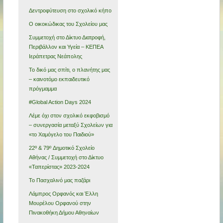
Δεντροφύτευση στο σχολικό κήπο
Ο οικοκώδικας του Σχολείου μας
Συμμετοχή στο Δίκτυο Διατροφή,
Περιβάλλον και Υγεία – ΚΕΠΕΑ
Ιεράπετρας Νεάπολης
Το δικό μας σπίτι, ο πλανήτης μας
– καινοτόμο εκπαιδευτικό
πρόγμαμμα
#Global Action Days 2024
Λέμε όχι στον σχολικό εκφοβισμό
– συνεργασία μεταξύ Σχολείων για
«το Χαμόγελο του Παιδιού»
22º & 79º Δημοτικό Σχολείο
Αθήνας / Συμμετοχή στο Δίκτυο
«Ταπερίστας» 2023-2024
Το Πασχαλινό μας παζάρι
Λάμπρος Ορφανός και Έλλη
Μουρέλου Ορφανού στην
Πινακοθήκη Δήμου Αθηναίων