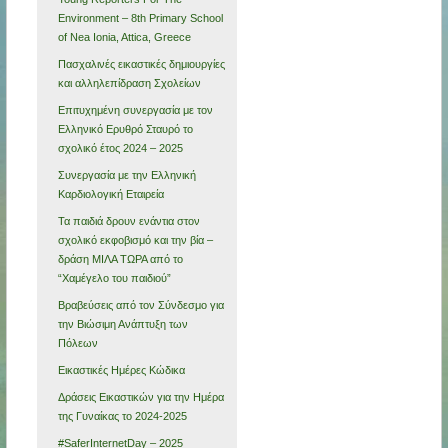
Environment – 8th Primary School
of Nea Ionia, Attica, Greece
Πασχαλινές εικαστικές δημιουργίες
και αλληλεπίδραση Σχολείων
Επιτυχημένη συνεργασία με τον
Ελληνικό Ερυθρό Σταυρό το
σχολικό έτος 2024 – 2025
Συνεργασία με την Ελληνική
Καρδιολογική Εταιρεία
Τα παιδιά δρουν ενάντια στον
σχολικό εκφοβισμό και την βία –
δράση ΜΙΛΑ ΤΩΡΑ από το
“Χαμέγελο του παιδιού”
Βραβεύσεις από τον Σύνδεσμο για
την Βιώσιμη Ανάπτυξη των
Πόλεων
Εικαστικές Ημέρες Κώδικα
Δράσεις Εικαστικών για την Ημέρα
της Γυναίκας το 2024-2025
#SaferInternetDay – 2025