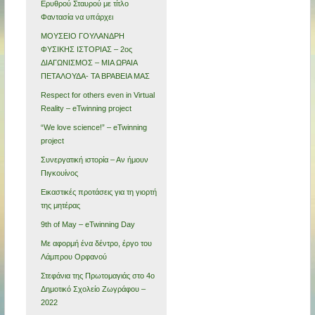
Ερυθρού Σταυρού με τίτλο
Φαντασία να υπάρχει
ΜΟΥΣΕΙΟ ΓΟΥΛΑΝΔΡΗ
ΦΥΣΙΚΗΣ ΙΣΤΟΡΙΑΣ – 2ος
ΔΙΑΓΩΝΙΣΜΟΣ – ΜΙΑ ΩΡΑΙΑ
ΠΕΤΑΛΟΥΔΑ- ΤΑ ΒΡΑΒΕΙΑ ΜΑΣ
Respect for others even in Virtual
Reality – eTwinning project
“We love science!” – eTwinning
project
Συνεργατική ιστορία – Αν ήμουν
Πιγκουίνος
Εικαστικές προτάσεις για τη γιορτή
της μητέρας
9th of May – eTwinning Day
Με αφορμή ένα δέντρο, έργο του
Λάμπρου Ορφανού
Στεφάνια της Πρωτομαγιάς στο 4ο
Δημοτικό Σχολείο Ζωγράφου –
2022