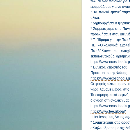
των άλλων παιδιών για τ
εφαρμόζουμε για να ανα
* Τα παιδιά εμπνεύστηκ
υλικά.
* Δημιουργήσαμε ψηφιακ
* Συμμετείχαμε στις Παγ
προωθήσαμε στον Διεθνή
* Το Ίδρυμα για την Περι
ΠΕ «Οικολογικά Σχολε
Περιβάλλον» και ενισχ
εκπαιδευτικούς, ορισμέ
https://www.ecoschools.g
* Εθνικός χειριστής του
Προστασίας της Φύσης.
https://www.ecoschools.g
Οι φορείς υλοποίησαν τη
χαρά λάβαμε μέρος στις
Τα επιμορφωτικά σεμινάρι
διάχυση στη σχολική μας
https://www.ecoschools.g
https://www.fee.global/
Litter less plus,
Acting ag
* Συμμετείχαμε στις δρασ
αλληλεπίδραση με σχολεί