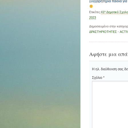
Συγχαρητήρια παιδιά για 
Ετικέτες:
41º Δημοτικό Σχολ
2023
Δημοσιευμένο στην κατηγο
ΔΡΑΣΤΗΡΙΟΤΗΤΕΣ - ACTIV
Αφήστε μια απά
Η ηλ. διεύθυνση σας δε
Σχόλιο
*