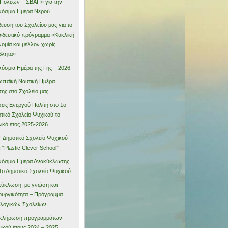
Πόλεων – ΣΒΑΠ» για την
όσμια Ημέρα Νερού
ευση του Σχολείου μας για το
ιδευτικό πρόγραμμα «Κυκλική
νομία και μέλλον χωρίς
βλητα»
όσμια Ημέρα της Γης – 2026
παϊκή Ναυτική Ημέρα
ης στο Σχολείο μας
εις Ενεργού Πολίτη στο 1ο
τικό Σχολείο Ψυχικού το
ικό έτος 2025-2026
º Δημοτικό Σχολείο Ψυχικού
ε “Plastic Clever School”
κόσμια Ημέρα Ανακύκλωσης
1ο Δημοτικό Σχολείο Ψυχικού
ύκλωση, με γνώση και
ουργικότητα – Πρόγραμμα
λογικών Σχολείων
κλήρωση προγραμμάτων
ικού έτους 2024 – 2025