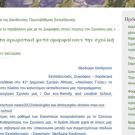
Πρό
ια της Διεύθυνσης Πρωτοβάθμιας Εκπαίδευσης
Καλλ
 το περιβάλλον μας με τις ζωγραφιές στους τοίχους του Σχολείου μας
»
μέσω
 τα αρωματικά φυτά ομορφαίνουν την σχολική
δημι
Σχολ
πρό
ΟΥ ΘΕΟΔΩΡΑ
Τέχν
Day
Θεοδώρα Χανδρινού
Gene
Εκπαιδευτικός, Ζωγράφος – Χαράκτρια
Τέχν
ιήθηκε στο 41º Δημοτικό Σχολείο Αθήνας, «Νικόλαος Γύζης» το
Απο
 στο πλαίσιο του καινοτόμου εκπαιδευτικού μας προγράμματος:
Φόρ
ιουργικό Σχολείο μας / Our eco-friendly and creative School,
βεβ
προγ
r/school-news/2022/oikologiko-kai-dimioyrgiko-sholeio-mas-our-
Σχολ
e-school
πεπρ
ήτριες στο μάθημα των Εικαστικών συνεργάστηκαν με το Σύλλογο
 Καθαρίστριες του Σχολείου μας. Η δράση έδωσε χαρά σε όλους μας
Βραβ
εις σεβασμού και την επικοινωνία μεταξύ των συμμετεχόντων παιδιών
έτου
υνη Εκπαιδευτικός – Εικαστικός: Θεοδώρα Χανδρινού.