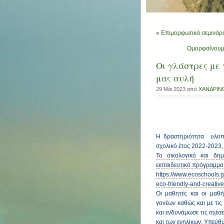
«
Επιμορφωτικά σεμινάρ
Ομορφαίνουμε
Οι γλάστρες με
μας αυλή
29 Μάι 2023 από
ΧΑΝΔΡΙΝ
Η δραστηριότητα υλοπο
σχολικό έτος 2022-2023,
Το οικολογικό και δημ
εκπαιδευτικό πρόγραμμα
https://www.ecoschools.g
eco-friendly-and-creativ
Οι μαθητές και οι μαθ
γονέων καθώς και με τις
και ενδυνάμωσε τις σχέσ
και των ενηλίκων. Υπεύθ