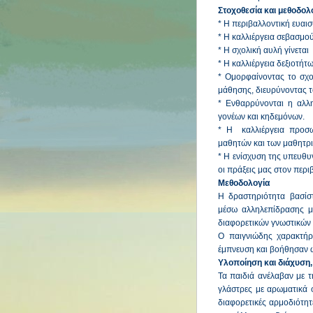
Στοχοθεσία και μεθοδολ
* Η περιβαλλοντική ευαι
* Η καλλιέργεια σεβασμού
* Η σχολική αυλή γίνετα
* Η καλλιέργεια δεξιοτήτ
* Ομορφαίνοντας το σχο
μάθησης, διευρύνοντας τ
* Ενθαρρύνονται η αλλ
γονέων και κηδεμόνων.
* Η καλλιέργεια προσω
μαθητών και των μαθητρ
* Η ενίσχυση της υπευθυ
οι πράξεις μας στον περ
Μεθοδολογία
Η δραστηριότητα βασίστ
μέσω αλληλεπίδρασης μ
διαφορετικών γνωστικών 
Ο παιγνιώδης χαρακτήρ
έμπνευση και βοήθησαν ώ
Υλοποίηση και διάχυση,
Τα παιδιά ανέλαβαν με 
γλάστρες με αρωματικά 
διαφορετικές αρμοδιότη