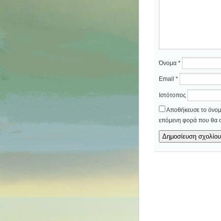
Όνομα
*
Email
*
Ιστότοπος
Αποθήκευσε το όνομά
επόμενη φορά που θα 