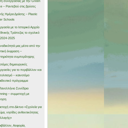
η συνεργασίας με την Green
e – Ραντεβού στις βρύσες
νής Ημέρα Δράσης – Plastic
er Schools
ργασία με το Ιστορικό Αρχείο
Εθνικής Τράπεζας το σχολικό
 2024-2025
ναδικότητά μας μέσα από την
στική έκφραση –
τηριότητα συμπερίληψης
οτόμες δημιουργικές
ργασίες για το περιβάλλον και
πολιτισμό – καινοτόμο
ιδευτικό πρόγραμμα
Πανελλήνιο Συνέδριο
nning – συμμετοχή με
γηση
ετοχή στο Δίκτυο «Σχολεία για
λίμα, νησίδες ανθεκτικότητας
αλλαγής»
ιβάλλον, Αειφορία,