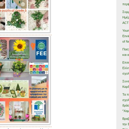
περι
Συμμ
Ημέ
ACT
Youn
Envi
of N
Πασχ
και 
Επιτ
Ελλη
σχολ
Συνε
Καρδ
Τα π
σχολ
δράσ
“Χαμ
Βραβ
την 