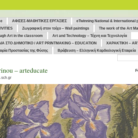
me
ΑΦΙΣΕΣ-ΜΑΘΗΤΙΚΕΣ ΕΡΓΑΣΙΕΣ
eTwinning National & International 
IVITIES
Ζωγραφική στον τοίχο – Wall paintings
The work of the Art Ma
ugh Art in the classroom
Art and Technology – Τέχνη και Τεχνολογία
ΙΑ ΣΤΟ ΔΗΜΟΤΙΚΟ / ART PRINTMAKING – EDUCATION
ΧΑΡΑΚΤΙΚΗ – AR
αιρία Προστασίας της Φύσης
Βράβευση – Ελληνική Καρδιολογική Εταιρεία
inou – arteducate
F
.sch.gr