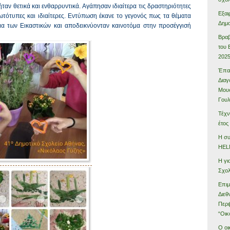
ταν θετικά και ενθαρρυντικά. Αγάπησαν ιδιαίτερα τις δραστηριότητες
Εξαι
ωτότυπες και ιδιαίτερες. Εντύπωση έκανε το γεγονός πως τα θέματα
Δημο
α των Εικαστικών και αποδεικνύονταν καινοτόμα στην προσέγγισή
Βραβ
του 
202
Έπαι
Διαγ
Μουσ
Γου
Τέχν
έτος
Η συ
HEL
Η γι
Σχολ
Επιμ
Διεθ
Περι
“Οικ
Ο οι