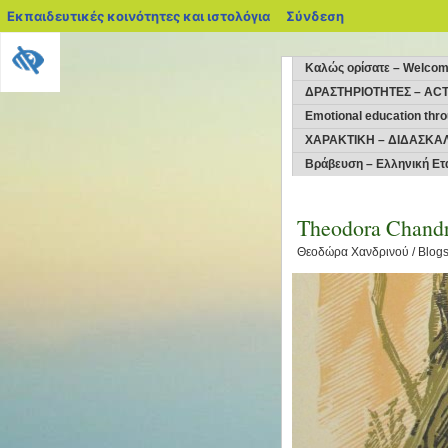
blogs.sch.gr
Εκπαιδευτικές κοινότητες και ιστολόγια
Σύνδεση
Kαλώς ορίσατε – Welco
ΔΡΑΣΤΗΡΙΟΤΗΤΕΣ – ACT
Emotional education thro
ΧΑΡΑΚΤΙΚΗ – ΔΙΔΑΣΚΑΛ
Βράβευση – Ελληνική Ετ
Theodora Chandr
Θεοδώρα Χανδρινού / Blogs