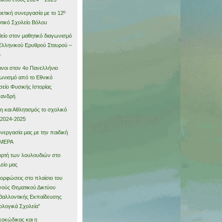
ρετική συνεργασία με το 12º
τικό Σχολείο Βόλου
είο στον μαθητικό διαγωνισμό
Ελληνικού Ερυθρού Σταυρού –
5
νοι στον 4ο Πανελλήνιο
ωνισμό από το Εθνικό
είο Φυσικής Ιστορίας
λανδρή
η και Αθλητισμός το σχολικό
 2024-2025
νεργασία μας με την παιδική
MEPA
ορτή των λουλουδιών στο
είο μας
ορφώσεις στο πλαίσιο του
νούς Θεματικού Δικτύου
βαλλοντικής Εκπαίδευσης
ολογικά Σχολεία”
κοκώδικας και η