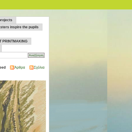
projects
sters inspire the pupils
T PRINTMAKING
eed
Άρθρα
Σχόλια