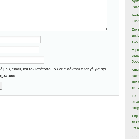
Δράσ
Peac
Διεθ
Clev
Συνε
της 
έτος
Η μο
εικα
δρασ
 μου, email, και τον ιστότοπο μου σε αυτόν τον πλοηγό για την
Καιν
σχολιάσω.
συνε
τον 
εκπα
10º 
eTwi
εισή
Συμμ
το κ
και 
«Περ