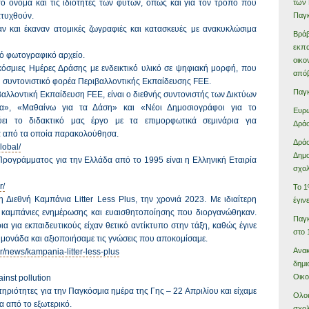
των 
ο όνομα και τις ιδιότητες των φυτών, όπως και για τον τρόπο που
Παγκ
πτυχθούν.
αν και έκαναν ατομικές ζωγραφιές και κατασκευές με ανακυκλώσιμα
Βράβ
εκπα
ό φωτογραφικό αρχείο.
οικο
κόσμιες Ημέρες Δράσης με ενδεικτικό υλικό σε ψηφιακή μορφή, που
από
 συντονιστικό φορέα Περιβαλλοντικής Εκπαίδευσης FEE.
Παγκ
βαλλοντική Εκπαίδευση FEE, είναι ο διεθνής συντονιστής των Δικτύων
ία», «Μαθαίνω για τα Δάση» και «Νέοι Δημοσιογράφοι για το
Ευρω
ύει το διδακτικό μας έργο με τα επιμορφωτικά σεμινάρια για
Δράσ
να από τα οποία παρακολούθησα.
Δράσ
lobal/
Δημο
 Προγράμματος για την Ελλάδα από το 1995 είναι η Ελληνική Εταιρία
σχολ
r/
Το 1
 Διεθνή Καμπάνια Litter Less Plus, την χρονιά 2023. Με ιδιαίτερη
έγιν
 καμπάνιες ενημέρωσης και ευαισθητοποίησης που διοργανώθηκαν.
Παγ
α για εκπαιδευτικούς είχαν θετικό αντίκτυπο στην τάξη, καθώς έγινε
στο 
 μονάδα και αξιοποιήσαμε τις γνώσεις που αποκομίσαμε.
Ανακ
r/news/kampania-litter-less-plus
δημι
Οικο
ainst pollution
τηριότητες για την Παγκόσμια ημέρα της Γης – 22 Απριλίου και είχαμε
Ολο
α από το εξωτερικό.
σχολ