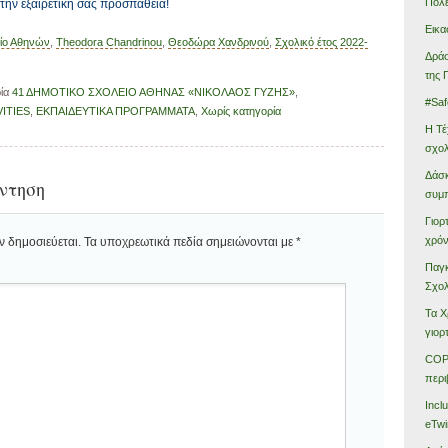
Πόλ
την εξαιρετική σας προσπάθεια!
Εικα
είο Αθηνών
,
Theodora Chandrinou
,
Θεοδώρα Χανδρινού
,
Σχολικό έτος 2022-
Δράσ
της 
ρία
41 ΔΗΜΟΤΙΚΟ ΣΧΟΛΕΙΟ ΑΘΗΝΑΣ «ΝΙΚΟΛΑΟΣ ΓΥΖΗΣ»
,
#Saf
ITIES
,
ΕΚΠΑΙΔΕΥΤΙΚΑ ΠΡΟΓΡΑΜΜΑΤΑ
,
Χωρίς κατηγορία
Η Τέ
σχολ
Δάσκ
ντηση
συμ
Γιορ
χρόν
ν δημοσιεύεται.
Τα υποχρεωτικά πεδία σημειώνονται με
*
Παγκ
Σχολ
Τα Χ
γιορ
COP 
περι
Incl
eTwi