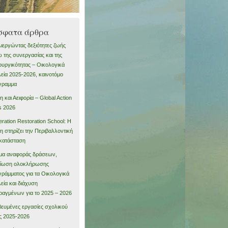
σφατα άρθρα
ιεργώντας δεξιότητες ζωής
 της συνεργασίας και της
ουργικότητας – Οικολογικά
εία 2025-2026, καινοτόμο
γραμμα
η και Αειφορία – Global Action
s 2026
ration Restoration School: Η
η στηρίζει την Περιβαλλοντική
κατάσταση
μα αναφοράς δράσεων,
αίωση ολοκλήρωσης
ράμματος για τα Οικολογικά
εία και διάχυση
αγμένων για το 2025 – 2026
ευμένες εργασίες σχολικού
ς 2025-2026