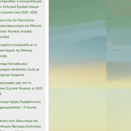
ληρώθηκε η συνεργασία μας
ον Ελληνικό Ερυθρό Σταυρό
το σχολικό έτος 2025 -2026
νοι στον 5ο Πανελλήνιο
τικό Διαγωνισμό του Εθνικού
είου Φυσικής Ιστορίας
λανδρή
υχημένη συνεργασία με το
ρικό Αρχείο της Εθνικής
πεζας
οτόμο Εκπαιδευτικό
ραμμα «Δεξιότητες Ζωής με
 Λάμπρο Ορφανό»
οιχογραφίες μας στο 1ο
τικό Σχολείο Ψυχικού το 2025
6
όσμια Ημέρα Περιβάλλοντος
ημιουργικότητα – 5 Ιουνίου
6
ευση στον διαγωνισμό του
δέσμου Βιώσιμης Ανάπτυξης