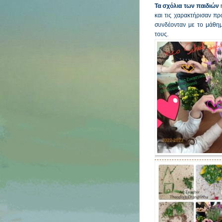
Τα σχόλια των παιδιών
ή
και τις χαρακτήρισαν πρ
συνδέονταν με το μάθημ
τους.