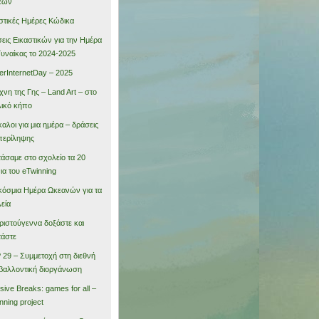
εων
στικές Ημέρες Κώδικα
εις Εικαστικών για την Ημέρα
Γυναίκας το 2024-2025
erInternetDay – 2025
χνη της Γης – Land Art – στο
ικό κήπο
αλοι για μια ημέρα – δράσεις
περίληψης
τάσαμε στο σχολείο τα 20
ια του eTwinning
όσμια Ημέρα Ωκεανών για τα
εία
ριστούγεννα δοξάστε και
τάστε
29 – Συμμετοχή στη διεθνή
βαλλοντική διοργάνωση
usive Breaks: games for all –
nning project