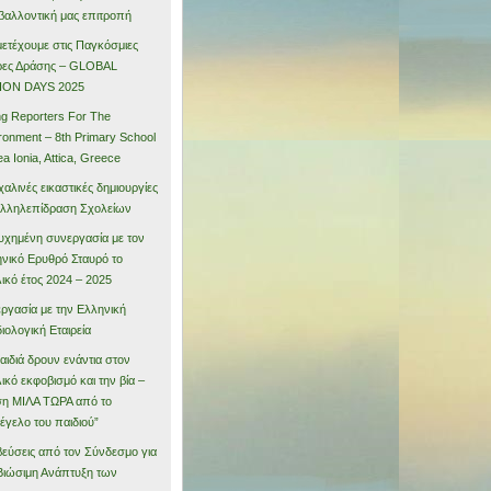
βαλλοντική μας επιτροπή
ετέχουμε στις Παγκόσμιες
ρες Δράσης – GLOBAL
ION DAYS 2025
g Reporters For The
ronment – 8th Primary School
ea Ionia, Attica, Greece
αλινές εικαστικές δημιουργίες
αλληλεπίδραση Σχολείων
υχημένη συνεργασία με τον
νικό Ερυθρό Σταυρό το
ικό έτος 2024 – 2025
ργασία με την Ελληνική
ιολογική Εταιρεία
αιδιά δρουν ενάντια στον
ικό εκφοβισμό και την βία –
η ΜΙΛΑ ΤΩΡΑ από το
έγελο του παιδιού”
εύσεις από τον Σύνδεσμο για
Βιώσιμη Ανάπτυξη των