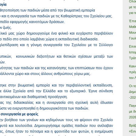
Ολοκ
ογία
με τ
σθητοποίηση των παιδιών μέσα από την βιωματική εμπειρία
για 
 και η συνεργασία των παιδιών με τις Καθαρίστριες του Σχολείου μας.
Έπαι
ι πεδίο εφαρμογής καινοτόμων δράσεων.
Μαθη
ων ζωής.
Μουσ
λικό μ
ας χώρο δημιουργούμε ένα φιλικό και ευχάριστο περιβάλλον
Γου
ο πεδίο στο οποίο λαμβάνει χώρα η εκπαιδευτική διαδικασία.
ηλεπίδραση και η γόνιμη συνεργασία του Σχολείου με το Σύλλογο
Επιτ
Ιστο
πικών, κοινωνικών δεξιοτήτων και θετικών σχέσεων μεταξύ των
Τρά
ιών.
Καιν
νότητας των παιδιών και της κατανόησης των επιπτώσεων που έχουν
πρόγ
ιβάλλοντα χώρο και στους άλλους ανθρώπους γύρω μας.
τον
ηκε στην βιωματική εμπειρία και την περιβαλλοντική εκπαίδευση,
Οι τ
ε άλλα Σχολεία από την Ελλάδα και το εξωτερικό. Έγινε σύνδεση
Δημο
αντικειμένων και διαθεματική προσέγγιση.
-202
ας της διδασκαλίας και η συνεργασία στη σχολική αυλή έδωσαν
Παγκ
στε να ενεργοποιηθεί η δημιουργικότητα των παιδιών.
με δ
 συνεργασία με φορείς
202
την βοήθεια των γονέων και κηδεμόνων τους να φέρουν στο Σχολείο
Βράβ
φυτά και λουλούδια. Δημιουργήσαμε ομάδες παιδιών που ανέλαβαν
«Συν
τες, όπως ήταν το πότισμα και η φροντίδα των φυτών, η ενημέρωση