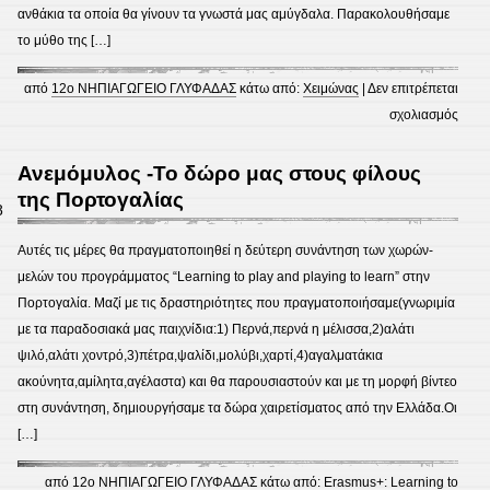
ανθάκια τα οποία θα γίνουν τα γνωστά μας αμύγδαλα. Παρακολουθήσαμε
το μύθο της […]
από
12ο ΝΗΠΙΑΓΩΓΕΙΟ ΓΛΥΦΑΔΑΣ
κάτω από:
Χειμώνας
|
Δεν επιτρέπεται
στο
σχολιασμός
Η
αμυγ
Ανεμόμυλος -Το δώρο μας στους φίλους
της Πορτογαλίας
8
Αυτές τις μέρες θα πραγματοποιηθεί η δεύτερη συνάντηση των χωρών-
μελών του προγράμματος “Learning to play and playing to learn” στην
Πορτογαλία. Μαζί με τις δραστηριότητες που πραγματοποιήσαμε(γνωριμία
με τα παραδοσιακά μας παιχνίδια:1) Περνά,περνά η μέλισσα,2)αλάτι
ψιλό,αλάτι χοντρό,3)πέτρα,ψαλίδι,μολύβι,χαρτί,4)αγαλματάκια
ακούνητα,αμίλητα,αγέλαστα) και θα παρουσιαστούν και με τη μορφή βίντεο
στη συνάντηση, δημιουργήσαμε τα δώρα χαιρετίσματος από την Ελλάδα.Οι
[…]
από
12ο ΝΗΠΙΑΓΩΓΕΙΟ ΓΛΥΦΑΔΑΣ
κάτω από:
Erasmus+: Learning to