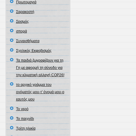
Πρωτομαγιά
Σαρακοστή
Σεισμός
σπορά
Συναισθήματα
Σχολικός Εκφοβισμός
Τα παιδιά ζωγραφίζουν για τη
Γη με αφορμή τη σύνοδο για
την κλιματική αλλαγή COP26!
το αρχικό γράμμα του
ονόματός μου-τ' όνομά μου-ο
εαυτός μου
Το νερό
Το παιχνίδι
Τρίτη ηλικία