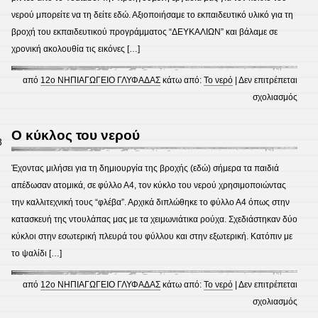
νερού μπορείτε να τη δείτε εδώ. Αξιοποιήσαμε το εκπαιδευτικό υλικό για τη
βροχή του εκπαιδευτικού προγράμματος “ΔΕΥΚΑΛΙΩΝ” και βάλαμε σε
χρονική ακολουθία τις εικόνες […]
από
12ο ΝΗΠΙΑΓΩΓΕΙΟ ΓΛΥΦΑΔΑΣ
κάτω από:
Το νερό
|
Δεν επιτρέπεται
στο
σχολιασμός
Ο
κύκλ
Ο κύκλος του νερού
8
του
νερο
Έχοντας μιλήσει για τη δημιουργία της βροχής (εδώ) σήμερα τα παιδιά
συνέχ
απέδωσαν ατομικά, σε φύλλο Α4, τον κύκλο του νερού χρησιμοποιώντας
την καλλιτεχνική τους “φλέβα”. Αρχικά διπλώθηκε το φύλλο Α4 όπως στην
κατασκευή της ντουλάπας μας με τα χειμωνιάτικα ρούχα. Σχεδιάστηκαν δύο
κύκλοι στην εσωτερική πλευρά του φύλλου και στην εξωτερική. Κατόπιν με
το ψαλίδι […]
από
12ο ΝΗΠΙΑΓΩΓΕΙΟ ΓΛΥΦΑΔΑΣ
κάτω από:
Το νερό
|
Δεν επιτρέπεται
στο
σχολιασμός
Ο