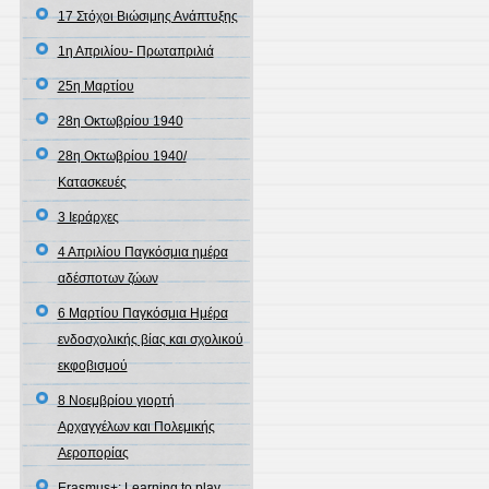
17 Στόχοι Βιώσιμης Ανάπτυξης
1η Απριλίου- Πρωταπριλιά
25η Μαρτίου
28η Οκτωβρίου 1940
28η Οκτωβρίου 1940/
Κατασκευές
3 Ιεράρχες
4 Απριλίου Παγκόσμια ημέρα
αδέσποτων ζώων
6 Μαρτίου Παγκόσμια Ημέρα
ενδοσχολικής βίας και σχολικού
εκφοβισμού
8 Νοεμβρίου γιορτή
Αρχαγγέλων και Πολεμικής
Αεροπορίας
Erasmus+: Learning to play