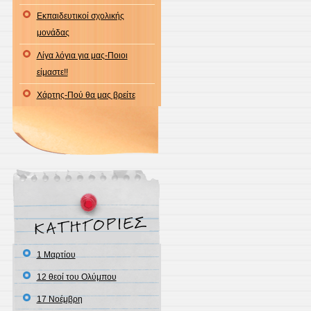
Εκπαιδευτικοί σχολικής
μονάδας
Λίγα λόγια για μας-Ποιοι
είμαστε!!
Χάρτης-Πού θα μας βρείτε
1 Μαρτίου
12 θεοί του Ολύμπου
17 Νοέμβρη