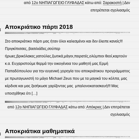
από
12ο ΝΗΠΙΑΓΩΓΕΙΟ ΓΛΥΦΑΔΑΣ
κάτω από:
Σαρακοστή
|
Δεν
στο
επιτρέπεται σχολιασμός
Σαρα
Αποκριάτικο πάρτι 2018
8
Στο αποκριάτικο πάρτι μας ήταν όλοι καλεσμένοι και δεν έλειπε κανείς!!!
Πριγκίπισσες, βασιλιάδες,σούπερ
ήρωες,βρικόλακες,γατούλες,ξωτικά,μάγοι,πειρατές,ολύμπιοι θεοί,καρτούν
κ.α. Ευχαριστούμε θερμά την οικογένεια του μαθητή μας Ερμή
Παπαδόπουλου για την ευγενική χορηγία του αποκριάτικου προγράμματος
με πρωταγωνιστή το μάγο Michael Zeus που με τα μαγικά του κόλπα, μας
κέρδισε και μας ξεσήκωσε χαρίζοντας μας μπαλονοκατασκευή!!! Μας
υποσχέθηκε ότι […]
από
12ο ΝΗΠΙΑΓΩΓΕΙΟ ΓΛΥΦΑΔΑΣ
κάτω από:
Απόκριες
|
Δεν επιτρέπεται
στο
σχολιασμός
Αποκ
πάρτ
Αποκριάτικα μαθηματικά
8
2018