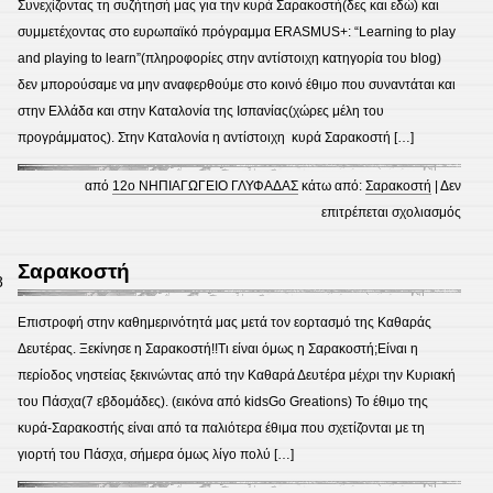
Συνεχίζοντας τη συζήτησή μας για την κυρά Σαρακοστή(δες και εδώ) και
Vella
συμμετέχοντας στο ευρωπαϊκό πρόγραμμα ERASMUS+: “Learning to play
Quar
and playing to learn”(πληροφορίες στην αντίστοιχη κατηγορία του blog)
συνέ
δεν μπορούσαμε να μην αναφερθούμε στο κοινό έθιμο που συναντάται και
στην Ελλάδα και στην Καταλονία της Ισπανίας(χώρες μέλη του
προγράμματος). Στην Καταλονία η αντίστοιχη κυρά Σαρακοστή […]
από
12ο ΝΗΠΙΑΓΩΓΕΙΟ ΓΛΥΦΑΔΑΣ
κάτω από:
Σαρακοστή
|
Δεν
στο
επιτρέπεται σχολιασμός
Η
κυρά
Σαρακοστή
8
Σαρα
και
Επιστροφή στην καθημερινότητά μας μετά τον εορτασμό της Καθαράς
η
Δευτέρας. Ξεκίνησε η Σαρακοστή!!Τι είναι όμως η Σαρακοστή;Είναι η
Vella
περίοδος νηστείας ξεκινώντας από την Καθαρά Δευτέρα μέχρι την Κυριακή
Quar
του Πάσχα(7 εβδομάδες). (εικόνα από kidsGo Greations) Το έθιμο της
της
κυρά-Σαρακοστής είναι από τα παλιότερα έθιμα που σχετίζονται με τη
Κατα
γιορτή του Πάσχα, σήμερα όμως λίγο πολύ […]