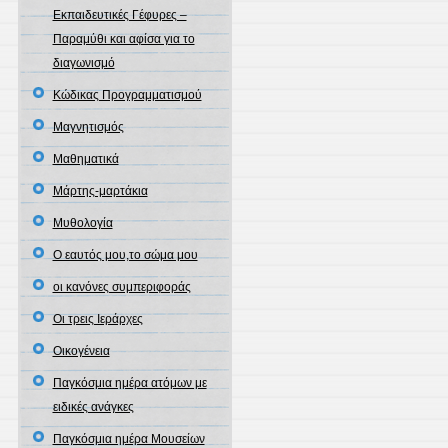
Εκπαιδευτικές Γέφυρες –
Παραμύθι και αφίσα για το
διαγωνισμό
Κώδικας Προγραμματισμού
Μαγνητισμός
Μαθηματικά
Μάρτης-μαρτάκια
Μυθολογία
Ο εαυτός μου,το σώμα μου
οι κανόνες συμπεριφοράς
Οι τρεις Ιεράρχες
Οικογένεια
Παγκόσμια ημέρα ατόμων με
ειδικές ανάγκες
Παγκόσμια ημέρα Μουσείων