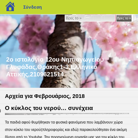
blogs.sch.gr
Σύνδεση
Βρες
Βρες το »
το
»
2ο ιστολόγιο 12ου Νηπιαγωγείου
Γλυφάδας,Θράκης1-3,Ελληνικό
Αττικής,2109621514
Αρχεία για Φεβρουάριος, 2018
Ο κύκλος του νερού… συνέχεια
8
Τα παιδιά αφού θυμήθηκαν τα φυσικά φαινόμενα που λαμβάνουν χώρα
στον κύκλο του νερού(πληροφορίες και εδώ) παρακολούθησαν ένα ακόμη
βίντεο από το Youtube. Την προηγούμενη εργασία μας για τον κύκλο του