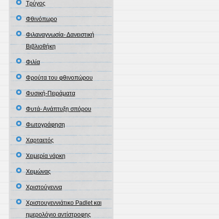
Τρύγος
Φθινόπωρο
Φιλαναγνωσία- Δανειστική
Βιβλιοθήκη
Φιλία
Φρούτα του φθινοπώρου
Φυσική-Πειράματα
Φυτά- Ανάπτυξη σπόρου
Φωτογράφηση
Χαρταετός
Χειμερία νάρκη
Χειμώνας
Χριστούγεννα
Χριστουγεννιάτικο Padlet και
ημερολόγιο αντίστροφης