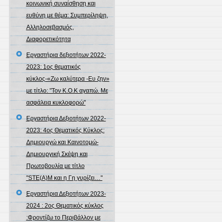
κοινωνική συναίσθηση και
ευθύνη με θέμα: Συμπερίληψη,
Αλληλοσεβασμός,
Διαφορετικότητα
Εργαστήρια δεξιοτήτων 2022-
2023: 1ος θεματικός
κύκλος-«Ζω καλύτερα -Ευ ζην»
με τίτλο: "Τον Κ.Ο.Κ αγαπώ. Με
ασφάλεια κυκλοφορώ"
Εργαστήρια Δεξιοτήτων 2022-
2023: 4ος Θεματικός Κύκλος:
Δημιουργώ και Καινοτομώ-
Δημιουργική Σκέψη και
Πρωτοβουλία με τίτλο
"STE(A)M και η Γη γυρίζει…"
Εργαστήρια Δεξιοτήτων 2023-
2024 : 2ος Θεματικός κύκλος
:Φροντίζω το Περιβάλλον με