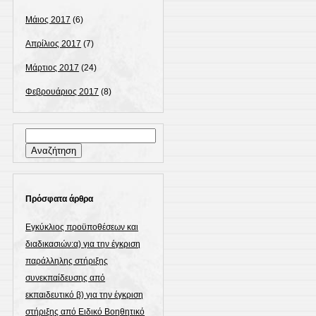
Μάιος 2017
(6)
Απρίλιος 2017
(7)
Μάρτιος 2017
(24)
Φεβρουάριος 2017
(8)
Αναζήτηση
για:
Πρόσφατα άρθρα
Εγκύκλιος προϋποθέσεων και
διαδικασιών:α) για την έγκριση
παράλληλης στήριξης
συνεκπαίδευσης από
εκπαιδευτικό β) για την έγκριση
στήριξης από Ειδικό Βοηθητικό