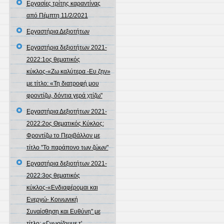
Εργασίες τρίτης καραντίνας
από Πέμπτη 11/2/2021
Εργαστήρια Δεξιοτήτων
Εργαστήρια δεξιοτήτων 2021-
2022:1ος θεματικός
κύκλος-«Ζω καλύτερα -Ευ ζην»
με τίτλο: «Τη διατροφή μου
φροντίζω, δόντια γερά χτίζω"
Εργαστήρια Δεξιοτήτων 2021-
2022:2ος Θεματικός Κύκλος:
Φροντίζω το Περιβάλλον με
τίτλο "Το παράπονο των ζώων"
Εργαστήρια δεξιοτήτων 2021-
2022:3ος θεματικός
κύκλος-«Ενδιαφέρομαι και
Ενεργώ- Κοινωνική
Συναίσθηση και Ευθύνη" με
τίτλο: «Γνωρίζουμε τ'