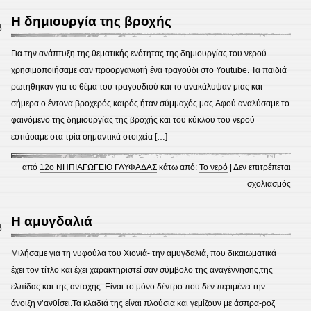
κύκλ
Η δημιουργία της βροχής
8
του
νερο
Για την ανάπτυξη της θεματικής ενότητας της δημιουργίας του νερού
χρησιμοποιήσαμε σαν προοργανωτή ένα τραγούδι στο Youtube. Τα παιδιά
ρωτήθηκαν για το θέμα του τραγουδιού και το ανακάλυψαν μιας και
σήμερα ο έντονα βροχερός καιρός ήταν σύμμαχός μας.Αφού αναλύσαμε το
φαινόμενο της δημιουργίας της βροχής και του κύκλου του νερού
εστιάσαμε στα τρία σημαντικά στοιχεία […]
από
12ο ΝΗΠΙΑΓΩΓΕΙΟ ΓΛΥΦΑΔΑΣ
κάτω από:
Το νερό
|
Δεν επιτρέπεται
στο
σχολιασμός
Η
δημι
Η αμυγδαλιά
8
της
βροχ
Μιλήσαμε για τη νυφούλα του Χιονιά- την αμυγδαλιά, που δικαιωματικά
έχει τον τίτλο και έχει χαρακτηριστεί σαν σύμβολο της αναγέννησης,της
ελπίδας και της αντοχής. Είναι το μόνο δέντρο που δεν περιμένει την
άνοιξη ν’ανθίσει.Τα κλαδιά της είναι πλούσια και γεμίζουν με άσπρα-ροζ