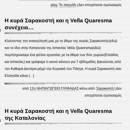
στο
play
,
Το παιχνίδι
|
Δεν επιτρέπεται σχολιασμός
Ανεμ
-Το
Η κυρά Σαρακοστή και η Vella Quaresma
δώρ
συνέχεια…
8
μας
στου
Κλείνοντας την ενασχόλησή μας με το έθιμο της κυράς Σαρακοστής(εδώ)
φίλο
και το ίδιο στην Καταλονία της Ισπανίας Vella Quaresma(εδώ)
της
συμπληρώσαμε ένα φύλλο εργασίας με τα έθιμα των δύο χωρών(Ελλάδας
Πορτ
και Ισπανίας) και γράψαμε τι κοινό κάνουν για 7 εβδομάδες ξεκινώντας από
την Καθαρά Δευτέρα μέχρι την Κυριακή του Πάσχα. Η κυρά Σαρακοστή σαν
Ελληνίδα κάνει […]
από
12ο ΝΗΠΙΑΓΩΓΕΙΟ ΓΛΥΦΑΔΑΣ
κάτω από:
Σαρακοστή
|
Δεν
στο
επιτρέπεται σχολιασμός
Η
κυρά
Η κυρά Σαρακοστή και η Vella Quaresma
Σαρα
της Καταλονίας
8
και
η