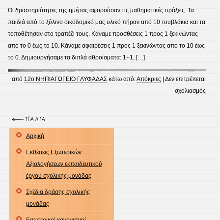
Οι δραστηριότητες της ημέρας αφορούσαν τις μαθηματικές πράξεις. Τα
παιδιά από το ξύλινο οικοδομικό μας υλικό πήραν από 10 τουβλάκια και τα
τοποθέτησαν στο τραπέζι τους. Κάναμε προσθέσεις 1 προς 1 ξεκινώντας
από το 0 έως το 10. Κάναμε αφαιρέσεις 1 προς 1 ξεκινώντας από το 10 έως
το 0. Δημιουργήσαμε τα διπλά αθροίσματα: 1+1, […]
από
12ο ΝΗΠΙΑΓΩΓΕΙΟ ΓΛΥΦΑΔΑΣ
κάτω από:
Απόκριες
|
Δεν επιτρέπεται
στο
σχολιασμός
Αποκ
μαθη
Αρχική
Εκθέσεις Εξωτερικών
Αξιολογήσεων εκπαιδευτικού
έργου σχολικής μονάδας
Σχέδια δράσης σχολικής
μονάδας
Εσωτερικοί κανονισμοί