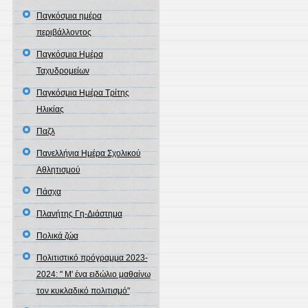
Παγκόσμια ημέρα
περιβάλλοντος
Παγκόσμια Ημέρα
Ταχυδρομείων
Παγκόσμια Ημέρα Τρίτης
Ηλικίας
Παζλ
Πανελλήνια Ημέρα Σχολικού
Αθλητισμού
Πάσχα
Πλανήτης Γη-Διάστημα
Πολικά ζώα
Πολιτιστικό πρόγραμμα 2023-
2024: " Μ' ένα ειδώλιο μαθαίνω
τον κυκλαδικό πολιτισμό"