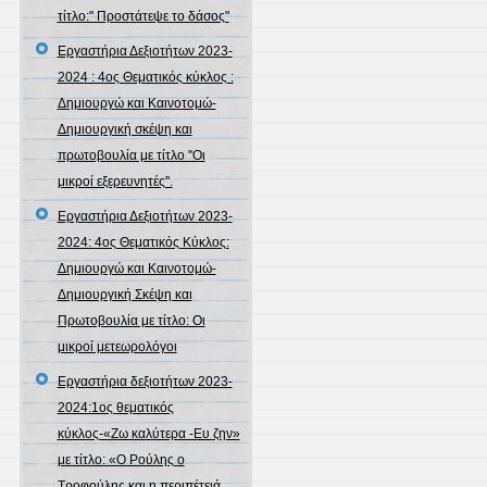
τίτλο:'' Προστάτεψε το δάσος"
Εργαστήρια Δεξιοτήτων 2023-
2024 : 4ος Θεματικός κύκλος :
Δημιουργώ και Καινοτομώ-
Δημιουργική σκέψη και
πρωτοβουλία με τίτλο ''Οι
μικροί εξερευνητές''.
Εργαστήρια Δεξιοτήτων 2023-
2024: 4ος Θεματικός Κύκλος:
Δημιουργώ και Καινοτομώ-
Δημιουργική Σκέψη και
Πρωτοβουλία με τίτλο: Οι
μικροί μετεωρολόγοι
Εργαστήρια δεξιοτήτων 2023-
2024:1ος θεματικός
κύκλος-«Ζω καλύτερα -Ευ ζην»
με τίτλο: «Ο Ρούλης ο
Τροφούλης και η περιπέτειά