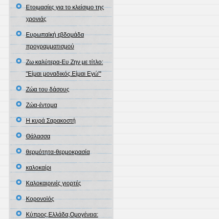
Ετοιμασίες για το κλείσιμο της
χρονιάς
Ευρωπαϊκή εβδομάδα
προγραμματισμού
Ζω καλύτερα-Ευ Ζην με τίτλο:
"Είμαι μοναδικός.Είμαι Εγώ"'
Ζώα του δάσους
Ζώα-έντομα
Η κυρά Σαρακοστή
Θάλασσα
θερμότητα-θερμοκρασία
καλοκαίρι
Καλοκαιρινές γιορτές
Κορονοϊός
Κύπρος,Ελλάδα,Ομογένεια: