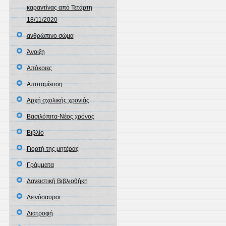
καραντίνας από Τετάρτη
18/11/2020
ανθρώπινο σώμα
Άνοιξη
Απόκριες
Αποταμίευση
Αρχή σχολικής χρονιάς
Βασιλόπιτα-Νέος χρόνος
Βιβλίο
Γιορτή της μητέρας
Γράμματα
Δανειστική Βιβλιοθήκη
Δεινόσαυροι
Διατροφή