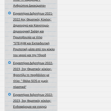
Ανθρώπινα Δικαιώματα»
Εργαστήρια Δεξιοτήτων 2021-
2022:4ος Θεματικός Κύκλος:
Δημιουργώ και Καινοτομώ-
Δημιουργική Σκέψη και
Πρωτοβουλία με τίτλο
"STE(A)M και Εκπαιδευτική
Ρομποτική μέσα από τον κύκλο
του νερού και την Υδροδ
Εργαστήρια Δεξιοτήτων 2022-
2023, 2ος Θεματικός κύκλος-
Φροντίζω το περιβάλλον με
τίτλο: " Θάλα-SOS-α χωρίς
πλαστικά"
Εργαστήρια δεξιοτήτων 2022-
2023, 3ος θεματικός κύκλος:
Ενδιαφέρομαι και ενεργώ