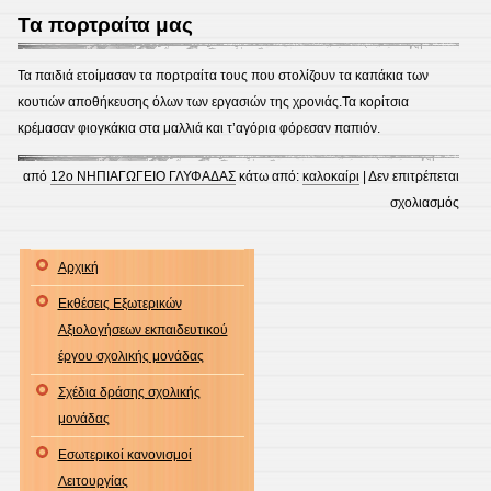
βυθό
Τα πορτραίτα μας
Τα παιδιά ετοίμασαν τα πορτραίτα τους που στολίζουν τα καπάκια των
κουτιών αποθήκευσης όλων των εργασιών της χρονιάς.Τα κορίτσια
κρέμασαν φιογκάκια στα μαλλιά και τ’αγόρια φόρεσαν παπιόν.
από
12ο ΝΗΠΙΑΓΩΓΕΙΟ ΓΛΥΦΑΔΑΣ
κάτω από:
καλοκαίρι
|
Δεν επιτρέπεται
στο
σχολιασμός
Τα
πορτ
Αρχική
μας
Εκθέσεις Εξωτερικών
Αξιολογήσεων εκπαιδευτικού
έργου σχολικής μονάδας
Σχέδια δράσης σχολικής
μονάδας
Εσωτερικοί κανονισμοί
Λειτουργίας