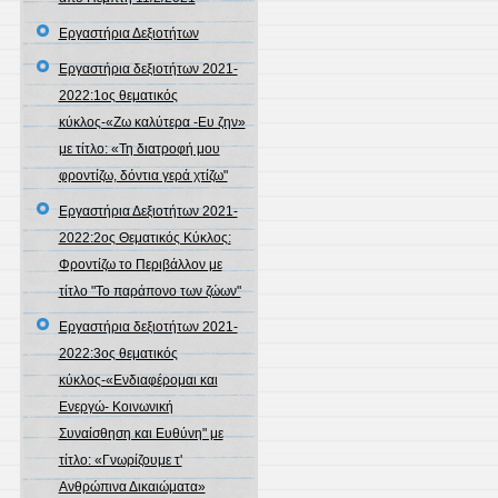
Εργαστήρια Δεξιοτήτων
Εργαστήρια δεξιοτήτων 2021-
2022:1ος θεματικός
κύκλος-«Ζω καλύτερα -Ευ ζην»
με τίτλο: «Τη διατροφή μου
φροντίζω, δόντια γερά χτίζω"
Εργαστήρια Δεξιοτήτων 2021-
2022:2ος Θεματικός Κύκλος:
Φροντίζω το Περιβάλλον με
τίτλο "Το παράπονο των ζώων"
Εργαστήρια δεξιοτήτων 2021-
2022:3ος θεματικός
κύκλος-«Ενδιαφέρομαι και
Ενεργώ- Κοινωνική
Συναίσθηση και Ευθύνη" με
τίτλο: «Γνωρίζουμε τ'
Ανθρώπινα Δικαιώματα»