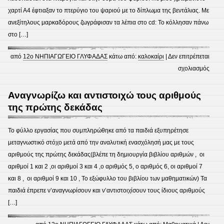
χαρτί Α4 έφτιαξαν το πτερύγιο του ψαριού με το δίπλωμα της βεντάλιας. Με
ανεξίτηλους μαρκαδόρους ζωγράφισαν τα λέπια στο cd: Το κόλλησαν πάνω
στο […]
από
12ο ΝΗΠΙΑΓΩΓΕΙΟ ΓΛΥΦΑΔΑΣ
κάτω από:
καλοκαίρι
|
Δεν επιτρέπεται
στο
σχολιασμός
Ψάρι
με
Αναγνωρίζω και αντιστοιχώ τους αριθμούς
cd
της πρώτης δεκάδας
Το φύλλο εργασίας που συμπληρώθηκε από τα παιδιά εξυπηρέτησε
μεταγνωστικό στόχο μετά από την αναλυτική ενασχόλησή μας με τους
αριθμούς της πρώτης δεκάδας(βλέπε τη δημιουργία βιβλίου αριθμών , οι
αριθμοί 1 και 2 ,οι αριθμοί 3 και 4 ,ο αριθμός 5, ο αριθμός 6, οι αριθμοί 7
και 8 , οι αριθμοί 9 και 10 , Το εξώφυλλο του βιβλίου των μαθηματικών) Τα
παιδιά έπρεπε ν’αναγνωρίσουν και ν’αντιστοιχίσουν τους ίδιους αριθμούς
[…]