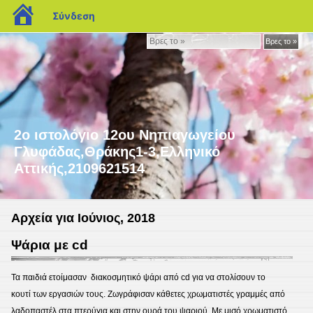
blogs.sch.gr
Σύνδεση
Βρες
Βρες το »
το
»
2ο ιστολόγιο 12ου Νηπιαγωγείου
Γλυφάδας,Θράκης1-3,Ελληνικό
Αττικής,2109621514
Αρχεία για Ιούνιος, 2018
Ψάρια με cd
Τα παιδιά ετοίμασαν διακοσμητικό ψάρι από cd για να στολίσουν το
κουτί των εργασιών τους. Ζωγράφισαν κάθετες χρωματιστές γραμμές από
λαδοπαστέλ στα πτερύγια και στην ουρά του ψαριού. Με μισό χρωματιστό