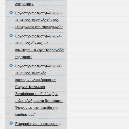
διατροφής»
Εργαστήρια δεξιοτήτων 2023-
2024:3ος θεματικός κύκλος-
"Συνεργασία στο Νηπιαγωγείο"
Εργαστήρια Δεξιοτήτων 2024-
2025,1ος κύκλος, Ζω
καλύτερα–Ευ Ζην: "Το τραγούδι
της χαράς"
Εργαστήρια δεξιοτήτων 2024-
2025:3ος θεματικός
κύκλος-«Ενδιαφέρομαι και
Ενεργώ- Κοινωνική
Συναίσθηση και Ευθύνη" με
τίτλο: «Ανθρώπινα δικαιώματα:
Ψάχνοντας την πατρίδα της
καρδιάς μας"
Ετοιμασίες για το κλείσιμο της