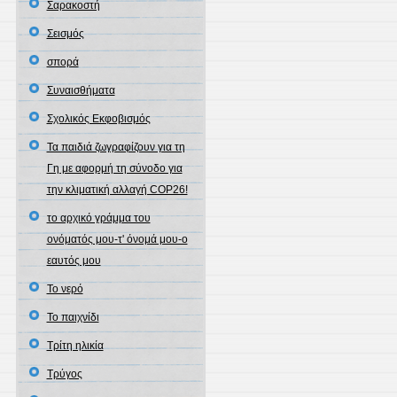
Σαρακοστή
Σεισμός
σπορά
Συναισθήματα
Σχολικός Εκφοβισμός
Τα παιδιά ζωγραφίζουν για τη
Γη με αφορμή τη σύνοδο για
την κλιματική αλλαγή COP26!
το αρχικό γράμμα του
ονόματός μου-τ' όνομά μου-ο
εαυτός μου
Το νερό
Το παιχνίδι
Τρίτη ηλικία
Τρύγος