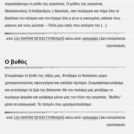
παραλείψουμε το μύθο της γοργόνας. Ο μύθος της γοργόνας
Θεσσαλονίκης Ο Αλέξανδρος ο Βασιλιάς, σαν πολέμησε και πήρε όλα τα
βασίλεια του κόσμου και τον έτρεμε όλη η γη κι η οικουμένη, κάλεσε τους
μάγους και τους ρώτησε: – Πείτε μου εσείς που κατέχετε της […]
από
12ο ΝΗΠΙΑΓΩΓΕΙΟ ΓΛΥΦΑΔΑΣ
κάτω από:
καλοκαίρι
|
Δεν επιτρέπεται
στο
σχολιασμός
Η
γοργ
Ο βυθός
Ετοιμάσαμε το βυθό της τάξης μας. Φτιάξαμε το θαλάσσιο χώρο
χρησιμοποιώντας σφουγγάρια και γαλάζια τέμπερα. Ζωγραφίσαμε,κόψαμε
και κολλήσαμε τα ζώα της θάλασσα: Με την παλάμη μας φτιάξαμε το
κυρίαρχο ψαράκι και γράψαμε μόνοι μας τον τίτλο της εργασίας “Βυθός”
μέσα σε εισαγωγικά. Το πατρόν που χρησιμοποιήσαμε:
από
12ο ΝΗΠΙΑΓΩΓΕΙΟ ΓΛΥΦΑΔΑΣ
κάτω από:
καλοκαίρι
|
Δεν επιτρέπεται
στο
σχολιασμός
Ο