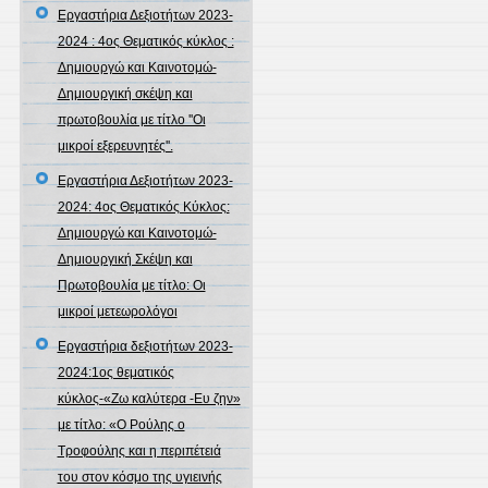
Εργαστήρια Δεξιοτήτων 2023-
2024 : 4ος Θεματικός κύκλος :
Δημιουργώ και Καινοτομώ-
Δημιουργική σκέψη και
πρωτοβουλία με τίτλο ''Οι
μικροί εξερευνητές''.
Εργαστήρια Δεξιοτήτων 2023-
2024: 4ος Θεματικός Κύκλος:
Δημιουργώ και Καινοτομώ-
Δημιουργική Σκέψη και
Πρωτοβουλία με τίτλο: Οι
μικροί μετεωρολόγοι
Εργαστήρια δεξιοτήτων 2023-
2024:1ος θεματικός
κύκλος-«Ζω καλύτερα -Ευ ζην»
με τίτλο: «Ο Ρούλης ο
Τροφούλης και η περιπέτειά
του στον κόσμο της υγιεινής