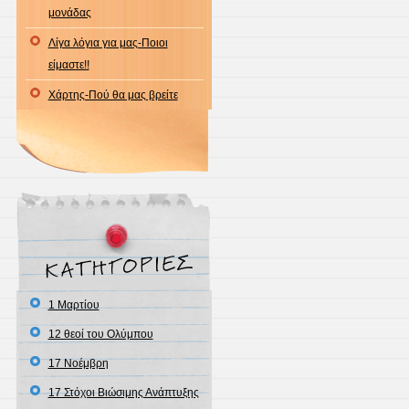
μονάδας
Λίγα λόγια για μας-Ποιοι
είμαστε!!
Χάρτης-Πού θα μας βρείτε
1 Μαρτίου
12 θεοί του Ολύμπου
17 Νοέμβρη
17 Στόχοι Βιώσιμης Ανάπτυξης