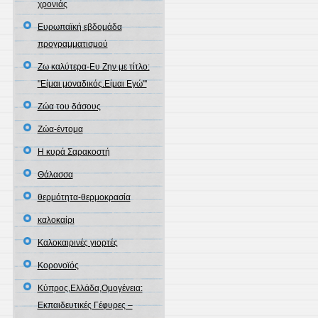
χρονιάς
Ευρωπαϊκή εβδομάδα
προγραμματισμού
Ζω καλύτερα-Ευ Ζην με τίτλο:
"Είμαι μοναδικός.Είμαι Εγώ"'
Ζώα του δάσους
Ζώα-έντομα
Η κυρά Σαρακοστή
Θάλασσα
θερμότητα-θερμοκρασία
καλοκαίρι
Καλοκαιρινές γιορτές
Κορονοϊός
Κύπρος,Ελλάδα,Ομογένεια:
Εκπαιδευτικές Γέφυρες –