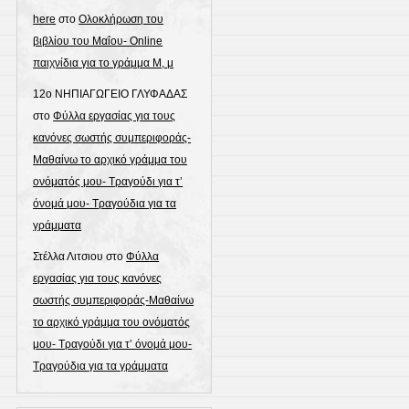
here
στο
Ολοκλήρωση του
βιβλίου του Μαΐου- Online
παιχνίδια για το γράμμα Μ, μ
12ο ΝΗΠΙΑΓΩΓΕΙΟ ΓΛΥΦΑΔΑΣ
στο
Φύλλα εργασίας για τους
κανόνες σωστής συμπεριφοράς-
Μαθαίνω το αρχικό γράμμα του
ονόματός μου- Τραγούδι για τ’
όνομά μου- Τραγούδια για τα
γράμματα
Στέλλα Λιτσιου
στο
Φύλλα
εργασίας για τους κανόνες
σωστής συμπεριφοράς-Μαθαίνω
το αρχικό γράμμα του ονόματός
μου- Τραγούδι για τ’ όνομά μου-
Τραγούδια για τα γράμματα