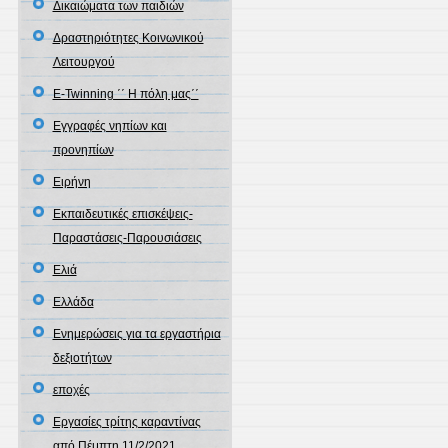
Δικαιώματα των παιδιών
Δραστηριότητες Κοινωνικού
Λειτουργού
Ε-Twinning ΄΄ Η πόλη μας΄΄
Εγγραφές νηπίων και
προνηπίων
Ειρήνη
Εκπαιδευτικές επισκέψεις-
Παραστάσεις-Παρουσιάσεις
Ελιά
Ελλάδα
Ενημερώσεις για τα εργαστήρια
δεξιοτήτων
εποχές
Εργασίες τρίτης καραντίνας
από Πέμπτη 11/2/2021