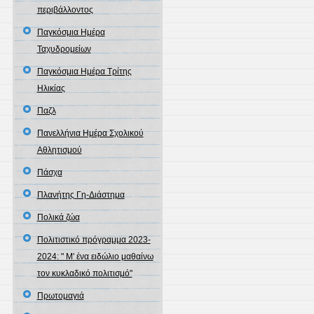
περιβάλλοντος
Παγκόσμια Ημέρα
Ταχυδρομείων
Παγκόσμια Ημέρα Τρίτης
Ηλικίας
Παζλ
Πανελλήνια Ημέρα Σχολικού
Αθλητισμού
Πάσχα
Πλανήτης Γη-Διάστημα
Πολικά ζώα
Πολιτιστικό πρόγραμμα 2023-
2024: " Μ' ένα ειδώλιο μαθαίνω
τον κυκλαδικό πολιτισμό"
Πρωτομαγιά