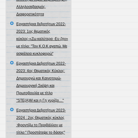
Αλληλοσεβασμός,
Διαφορετικότητα
Εργαστήρια δεξιοτήτων 2022-
2023: 1ος θεματικός
κύκλος-«Ζω καλύτερα -Ευ ζην»
με τίτλο: "Τον Κ.Ο.Κ αγαπώ. Με
ασφάλεια κυκλοφορώ"
Εργαστήρια Δεξιοτήτων 2022-
2023: 4ος Θεματικός Κύκλος:
Δημιουργώ και Καινοτομώ-
Δημιουργική Σκέψη και
Πρωτοβουλία με τίτλο
"STE(A)M και η Γη γυρίζει…"
Εργαστήρια Δεξιοτήτων 2023-
2024 : 2ος Θεματικός κύκλος
:Φροντίζω το Περιβάλλον με
τίτλο:'' Προστάτεψε το δάσος"