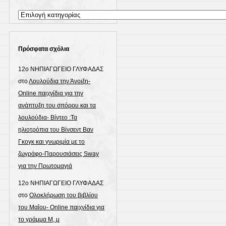
Kατηγορίες
Πρόσφατα σχόλια
12ο ΝΗΠΙΑΓΩΓΕΙΟ ΓΛΥΦΑΔΑΣ
στο
Λουλούδια την Άνοιξη-
Online παιχνίδια για την
ανάπτυξη του σπόρου και τα
λουλούδια- Βίντεο :Τα
ηλιοτρόπια του Βίνσεντ Βαν
Γκογκ και γνωριμία με το
ζωγράφο-Παρουσιάσεις Sway
για την Πρωτομαγιά
12ο ΝΗΠΙΑΓΩΓΕΙΟ ΓΛΥΦΑΔΑΣ
στο
Ολοκλήρωση του βιβλίου
του Μαΐου- Online παιχνίδια για
το γράμμα Μ, μ