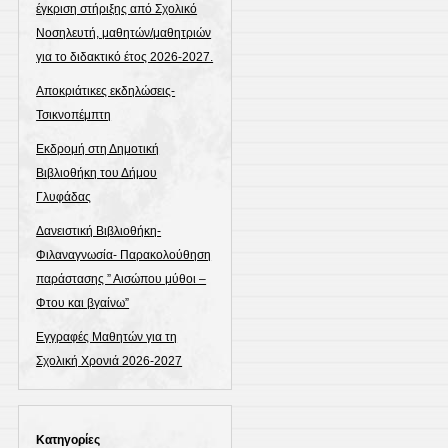
έγκριση στήριξης από Σχολικό
Νοσηλευτή, μαθητών/μαθητριών
για το διδακτικό έτος 2026-2027.
Αποκριάτικες εκδηλώσεις-
Τσικνοπέμπτη
Εκδρομή στη Δημοτική
Βιβλιοθήκη του Δήμου
Γλυφάδας
Δανειστική Βιβλιοθήκη-
Φιλαναγνωσία- Παρακολούθηση
παράστασης ” Αισώπου μύθοι –
Φτου και βγαίνω”
Εγγραφές Μαθητών για τη
Σχολική Χρονιά 2026-2027
Kατηγορίες