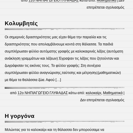
από
12ο ΝΗΠΙΑΓΩΓΕΙΟ ΓΛΥΦΑΔΑΣ
κάτω από:
Μαθηματικά
|
Δεν
στο
επιτρέπεται σχολιασμός
Αναγ
και
Κολυμβητές
αντισ
τους
Οι σημερινές δραστηριότητες μας είχαν θέμα την παραλία και τις
αριθ
δραστηριότητες που απολαμβάνουμε κοντά στη θάλασσα. Τα παιδιά
της
συμπλήρωσαν φύλλο αυτόματης γραφής με καλοκαιρινές λέξεις (αυτόματη
πρώτ
ανάκληση γραμμάτων και λέξεων).Έγραψαν τις λέξεις που ζητούνταν και
δεκά
ζωγράφισαν τις εικόνες τους. Το φύλλο γραφής: Στη συνέχεια
συμπλήρωσαν φύλλο αναγνώρισης,ταύτισης και μέτρησης(μαθηματικών)
με θέμα τα θαλάσσια ζώα. Αφού […]
από
12ο ΝΗΠΙΑΓΩΓΕΙΟ ΓΛΥΦΑΔΑΣ
κάτω από:
καλοκαίρι
,
Μαθηματικά
|
στο
Δεν επιτρέπεται σχολιασμός
Κολυ
Η γοργόνα
Μιλώντας για το καλοκαίρι και τη θάλασσα δεν μπορούσαμε να