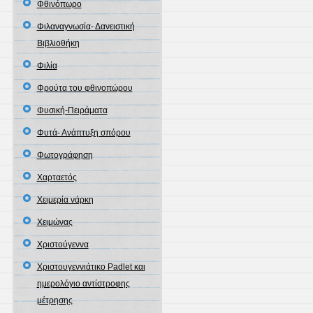
Φθινόπωρο
Φιλαναγνωσία- Δανειστική
Βιβλιοθήκη
Φιλία
Φρούτα του φθινοπώρου
Φυσική-Πειράματα
Φυτά- Ανάπτυξη σπόρου
Φωτογράφηση
Χαρταετός
Χειμερία νάρκη
Χειμώνας
Χριστούγεννα
Χριστουγεννιάτικο Padlet και
ημερολόγιο αντίστροφης
μέτρησης