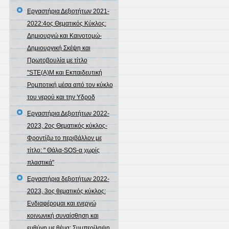
Εργαστήρια Δεξιοτήτων 2021-
2022:4ος Θεματικός Κύκλος:
Δημιουργώ και Καινοτομώ-
Δημιουργική Σκέψη και
Πρωτοβουλία με τίτλο
"STE(A)M και Εκπαιδευτική
Ρομποτική μέσα από τον κύκλο
του νερού και την Υδροδ
Εργαστήρια Δεξιοτήτων 2022-
2023, 2ος Θεματικός κύκλος-
Φροντίζω το περιβάλλον με
τίτλο: " Θάλα-SOS-α χωρίς
πλαστικά"
Εργαστήρια δεξιοτήτων 2022-
2023, 3ος θεματικός κύκλος:
Ενδιαφέρομαι και ενεργώ
κοινωνική συναίσθηση και
ευθύνη με θέμα: Συμπερίληψη,