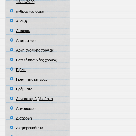
18/11/2020
ανθρώπινο σώμα
Άνοιξη
Απόκριες
Αποταμίευση
Αρχή σχολικής χρονιάς
Βασιλόπιτα-Νέος χρόνος
Βιβλίο
Γιορτή της μητέρας
Γράμματα
Δανειστική Βιβλιοθήκη
Δεινόσαυροι
Διατροφή
Διαφορετικότητα