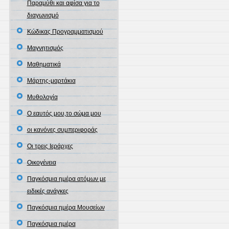
Παραμύθι και αφίσα για το
διαγωνισμό
Κώδικας Προγραμματισμού
Μαγνητισμός
Μαθηματικά
Μάρτης-μαρτάκια
Μυθολογία
Ο εαυτός μου,το σώμα μου
οι κανόνες συμπεριφοράς
Οι τρεις Ιεράρχες
Οικογένεια
Παγκόσμια ημέρα ατόμων με
ειδικές ανάγκες
Παγκόσμια ημέρα Μουσείων
Παγκόσμια ημέρα