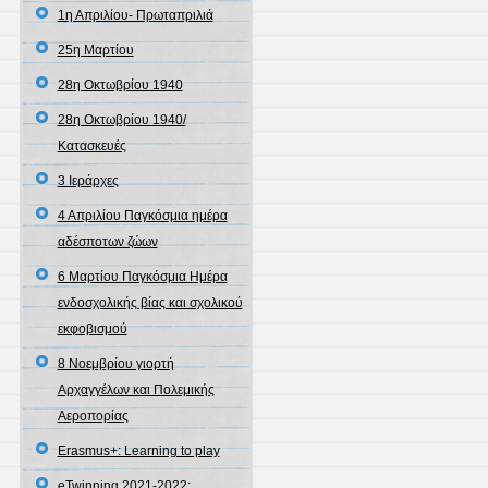
1η Απριλίου- Πρωταπριλιά
25η Μαρτίου
28η Οκτωβρίου 1940
28η Οκτωβρίου 1940/
Κατασκευές
3 Ιεράρχες
4 Απριλίου Παγκόσμια ημέρα
αδέσποτων ζώων
6 Μαρτίου Παγκόσμια Ημέρα
ενδοσχολικής βίας και σχολικού
εκφοβισμού
8 Νοεμβρίου γιορτή
Αρχαγγέλων και Πολεμικής
Αεροπορίας
Erasmus+: Learning to play
eTwinning 2021-2022: