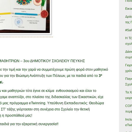
Πόλ
Εικα
Δράσ
της 
#Saf
Η Τέ
σχολ
Δάσκ
συμ
ΑΘΗΤΡΙΩΝ – 3ου ΔΗΜΟΤΙΚΟΥ ΣΧΟΛΕΙΟΥ ΠΕΥΚΗΣ
Γιορ
ε την τιμή και την χαρά να συμμετέχουμε πρώτη φορά στον μαθητικό
χρόν
υ για την Βιώσιμη Ανάπτυξη των Πόλεων, με τα παιδιά από το
3º
Παγκ
ς.
Σχολ
και μαθητριών τότε έγινε σε κλίμα ενθουσιασμού και όλοι το
Τα Χ
χαμε αναπτύξει, στο πλαίσιο της διδασκαλίας των Εικαστικών, είχε
γιορ
κό μας πρόγραμμα eTwinning. Υπεύθυνη Εκπαιδευτικός: Θεοδώρα
COP 
 ΣΤ’ τάξης γιόρτασαν στη συνέχεια στο Σχολείο την θετική
περι
η η προσπάθειά μας!
Incl
αιδιά για την εξαιρετική συνεργασία!!
eTwi