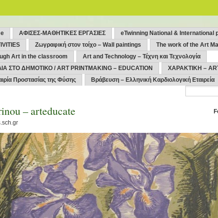
me
ΑΦΙΣΕΣ-ΜΑΘΗΤΙΚΕΣ ΕΡΓΑΣΙΕΣ
eTwinning National & International 
IVITIES
Ζωγραφική στον τοίχο – Wall paintings
The work of the Art Ma
ugh Art in the classroom
Art and Technology – Τέχνη και Τεχνολογία
ΙΑ ΣΤΟ ΔΗΜΟΤΙΚΟ / ART PRINTMAKING – EDUCATION
ΧΑΡΑΚΤΙΚΗ – AR
αιρία Προστασίας της Φύσης
Βράβευση – Ελληνική Καρδιολογική Εταιρεία
inou – arteducate
F
.sch.gr