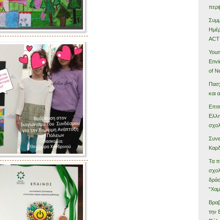
περι
Συμμ
Ημέ
ACT
Youn
Envi
of N
Πασχ
και 
Επιτ
Ελλη
σχολ
Συνε
Καρδ
Τα π
σχολ
δράσ
“Χαμ
Βραβ
την 