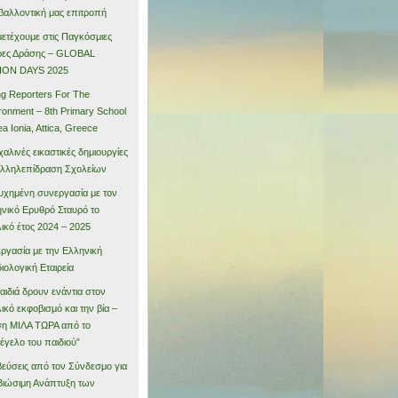
βαλλοντική μας επιτροπή
ετέχουμε στις Παγκόσμιες
ρες Δράσης – GLOBAL
ION DAYS 2025
g Reporters For The
ronment – 8th Primary School
ea Ionia, Attica, Greece
αλινές εικαστικές δημιουργίες
αλληλεπίδραση Σχολείων
υχημένη συνεργασία με τον
νικό Ερυθρό Σταυρό το
ικό έτος 2024 – 2025
ργασία με την Ελληνική
ιολογική Εταιρεία
αιδιά δρουν ενάντια στον
ικό εκφοβισμό και την βία –
η ΜΙΛΑ ΤΩΡΑ από το
έγελο του παιδιού”
εύσεις από τον Σύνδεσμο για
Βιώσιμη Ανάπτυξη των