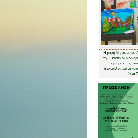
Η μικρή Μαριάννα κέρδι
την Εικαστικό Θεοδώρ
την ημέρα της εκδ
περιβαλλοντικά με του
άλλα Σ