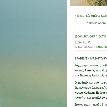
«
Εικαστικές Ημέρες Κώδ
Τα παιδιά δρουν
Βραβεύσεις από
Πόλεων
17 Μαρ 2025 από
ΧΑΝΔΡΙ
ΒΡΑΒΕΥΣΗ ΜΑΘΗΤΩΝ/ΜΑ
Συγχαρητήρια στους μαθη
Ιωνίας, Αττικής
που έλαβ
την Βιώσιμη Ανάπτυξη τ
Οι μαθητές και μαθήτριε
διαγωνισμού ζωγραφικής
Ημέρα Καθαρής Ενέργεια
πλανήτη και το μέλλον 
Στόχος ήταν η ανάδειξη 