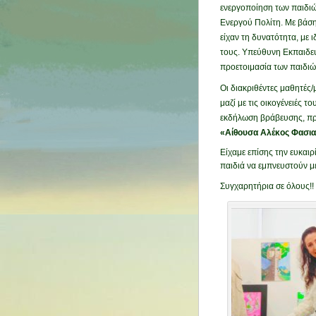
ενεργοποίηση των παιδιών
Ενεργού Πολίτη. Με βάση
είχαν τη δυνατότητα, με 
τους. Υπεύθυνη Εκπαιδευτ
προετοιμασία των παιδιώ
Οι διακριθέντες μαθητές
μαζί με τις οικογένειές 
εκδήλωση βράβευσης, π
«Αίθουσα Αλέκος Φασια
Είχαμε επίσης την ευκαι
παιδιά να εμπνευστούν με
Συγχαρητήρια σε όλους!!