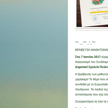
*** __*** _*_***
ΒΡΑΒΕΥΣΗ ΜΑΘΗΤΩΝ/Μ
Στις 7 Ιουνίου 2017
είχαμ
διαγωνισμό του Συνδέσμο
Δημοτικό Σχολείο Πεύκη
Η βράβευση των μαθητών 
χαρήκαμε! Το θέμα που εί
συνδεθεί με το Ευρωπαϊ
Χανδρινού. Τα παιδιά της
ανταπόκριση που είχε όλ
Συγχαρητήρια σε όλα τα π