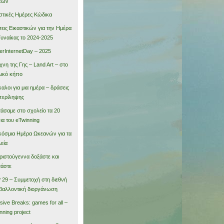
εων
στικές Ημέρες Κώδικα
εις Εικαστικών για την Ημέρα
Γυναίκας το 2024-2025
erInternetDay – 2025
χνη της Γης – Land Art – στο
ικό κήπο
αλοι για μια ημέρα – δράσεις
περίληψης
τάσαμε στο σχολείο τα 20
ια του eTwinning
όσμια Ημέρα Ωκεανών για τα
εία
ριστούγεννα δοξάστε και
τάστε
29 – Συμμετοχή στη διεθνή
βαλλοντική διοργάνωση
usive Breaks: games for all –
nning project