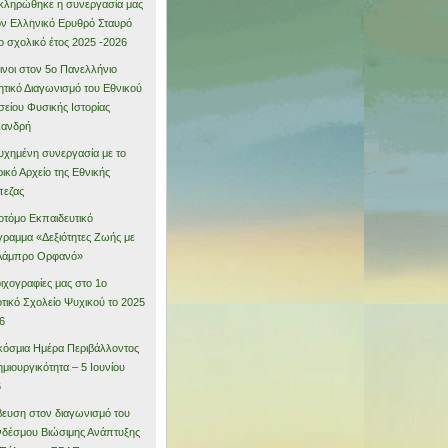
ληρώθηκε η συνεργασία μας
ον Ελληνικό Ερυθρό Σταυρό
το σχολικό έτος 2025 -2026
νοι στον 5ο Πανελλήνιο
τικό Διαγωνισμό του Εθνικού
είου Φυσικής Ιστορίας
λανδρή
υχημένη συνεργασία με το
ρικό Αρχείο της Εθνικής
πεζας
οτόμο Εκπαιδευτικό
ραμμα «Δεξιότητες Ζωής με
 Λάμπρο Ορφανό»
οιχογραφίες μας στο 1ο
τικό Σχολείο Ψυχικού το 2025
6
όσμια Ημέρα Περιβάλλοντος
ημιουργικότητα – 5 Ιουνίου
6
ευση στον διαγωνισμό του
δέσμου Βιώσιμης Ανάπτυξης