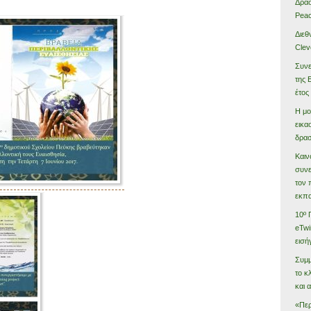
Δράσ
Peac
Διεθ
Clev
Συνε
της 
έτος
Η μο
εικα
δρασ
Καιν
συνε
τον 
εκπα
10º 
eTwi
εισή
Συμμ
το κ
και 
«Περ