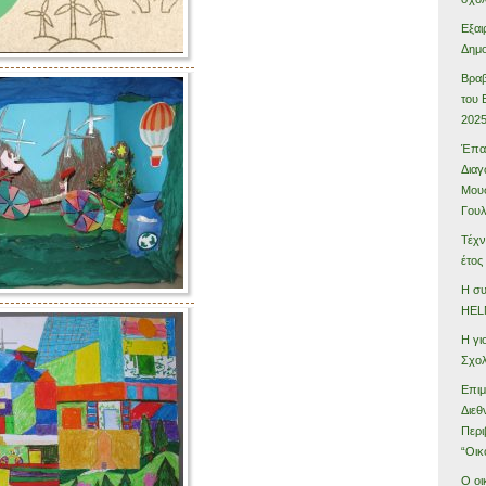
Εξαι
Δημο
Βραβ
του 
202
Έπαι
Διαγ
Μουσ
Γου
Τέχν
έτος
Η συ
HEL
Η γι
Σχολ
Επιμ
Διεθ
Περι
“Οικ
Ο οι