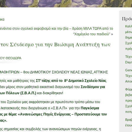
Πρό
ικα
Καλλ
 ενάντια στον σχολικό εκφοβισμό και την βία – δράση ΜΙΛΑ ΤΩΡΑ από το
μέσω
“Χαμέγελο του παιδιού”
»
δημι
 τον Σύνδεσμο για την Βιώσιμη Ανάπτυξη των
Σχολ
πρό
Τέχν
ΝΟΥ ΘΕΟΔΩΡΑ
Day
Gene
ΘΗΤΡΙΩΝ – 8ου ΔΗΜΟΤΙΚΟΥ ΣΧΟΛΕΙΟΥ ΝΕΑΣ ΙΩΝΙΑΣ, ΑΤΤΙΚΗΣ
Τέχν
τές και μαθήτριες της
ΣΤ’ τάξης από το 8º Δημοτικό Σχολείο Νέας
Απο
αν μέρος στον μαθητικό εικαστικό διαγωνισμό του
Συνδέσμου για
Φόρ
ων Πόλεων (Σ.Β.Α.Π.)
και διακρίθηκαν!
βεβ
προγ
ς του Σχολείου μας εκφράστηκαν με πρωτότυπο τρόπο μέσω του
Σχολ
 /κατασκευής που διοργάνωσε ο «Σ.Β.Α.Π» για την
Παγκόσμια
πεπρ
ς με θέμα: «Ανανεώσιμες Πηγές Ενέργειας – Προστατεύουμε τον
Βραβ
μας».
έτου
της σημασίας και συμβολής των ανανεώσιμων πηγών ενέργειας, η