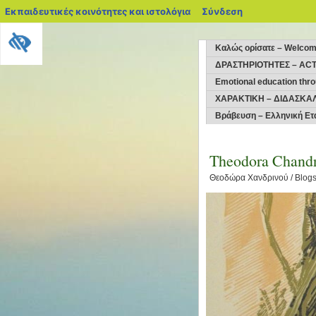
blogs.sch.gr
Εκπαιδευτικές κοινότητες και ιστολόγια
Σύνδεση
Kαλώς ορίσατε – Welco
ΔΡΑΣΤΗΡΙΟΤΗΤΕΣ – ACT
Emotional education thro
ΧΑΡΑΚΤΙΚΗ – ΔΙΔΑΣΚΑΛ
Βράβευση – Ελληνική Ετ
Theodora Chandr
Θεοδώρα Χανδρινού / Blogs