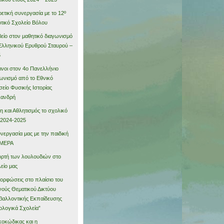
ρετική συνεργασία με το 12º
τικό Σχολείο Βόλου
είο στον μαθητικό διαγωνισμό
Ελληνικού Ερυθρού Σταυρού –
5
νοι στον 4ο Πανελλήνιο
ωνισμό από το Εθνικό
είο Φυσικής Ιστορίας
λανδρή
η και Αθλητισμός το σχολικό
 2024-2025
νεργασία μας με την παιδική
MEPA
ορτή των λουλουδιών στο
είο μας
ορφώσεις στο πλαίσιο του
νούς Θεματικού Δικτύου
βαλλοντικής Εκπαίδευσης
ολογικά Σχολεία”
κοκώδικας και η