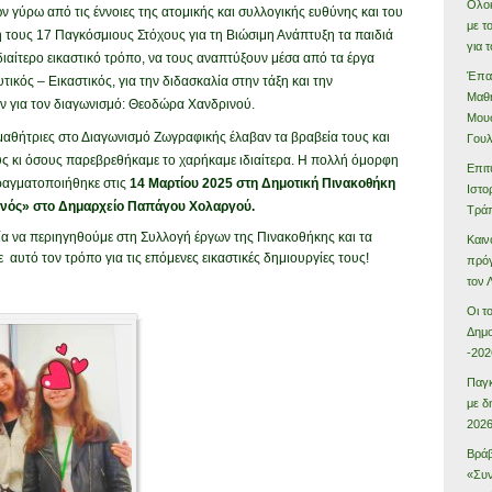
Ολοκ
 γύρω από τις έννοιες της ατομικής και συλλογικής ευθύνης και του
με τ
 τους 17 Παγκόσμιους Στόχους για τη Βιώσιμη Ανάπτυξη τα παιδιά
για 
ιδιαίτερο εικαστικό τρόπο, να τους αναπτύξουν μέσα από τα έργα
Έπαι
ικός – Εικαστικός, για την διδασκαλία στην τάξη και την
Μαθη
ν για τον διαγωνισμό: Θεοδώρα Χανδρινού.
Μουσ
/μαθήτριες στο Διαγωνισμό Ζωγραφικής έλαβαν τα βραβεία τους και
Γου
τους κι όσους παρεβρεθήκαμε το χαρήκαμε ιδιαίτερα. Η πολλή όμορφη
Επιτ
ραγματοποιήθηκε στις
14 Μαρτίου 2025 στη Δημοτική Πινακοθήκη
Ιστο
νός» στο Δημαρχείο Παπάγου Χολαργού.
Τρά
ρία να περιηγηθούμε στη Συλλογή έργων της Πινακοθήκης και τα
Καιν
 αυτό τον τρόπο για τις επόμενες εικαστικές δημιουργίες τους!
πρόγ
τον
Οι τ
Δημο
-202
Παγκ
με δ
202
Βράβ
«Συν