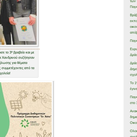
των 
Παγκ
Βράβ
εκπα
οικο
από
Παγκ
Ευρω
σε το 3º βραβείο και με
Δράσ
α Χανδρινού συζήτησαν
ήλωσης για θέματα
Δράσ
ς συμμετέχοντες από τα
Δημο
χολεία!
σχολ
Το 1
έγιν
Παγ
στο 
Ανακ
δημι
Οικο
Ολο
σχολ