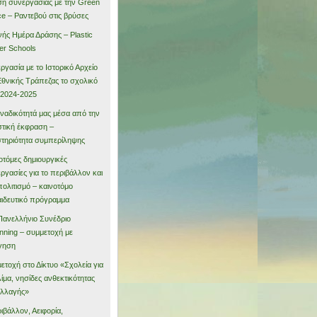
η συνεργασίας με την Green
e – Ραντεβού στις βρύσες
νής Ημέρα Δράσης – Plastic
er Schools
ργασία με το Ιστορικό Αρχείο
Εθνικής Τράπεζας το σχολικό
 2024-2025
ναδικότητά μας μέσα από την
στική έκφραση –
τηριότητα συμπερίληψης
οτόμες δημιουργικές
ργασίες για το περιβάλλον και
πολιτισμό – καινοτόμο
ιδευτικό πρόγραμμα
Πανελλήνιο Συνέδριο
nning – συμμετοχή με
γηση
ετοχή στο Δίκτυο «Σχολεία για
λίμα, νησίδες ανθεκτικότητας
αλλαγής»
ιβάλλον, Αειφορία,