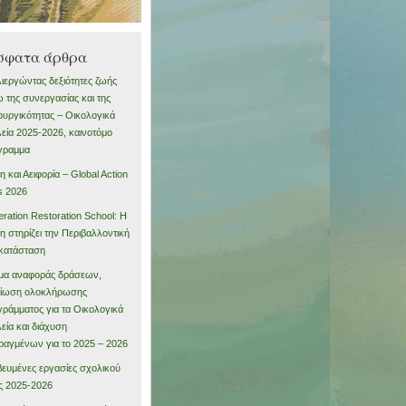
σφατα άρθρα
ιεργώντας δεξιότητες ζωής
 της συνεργασίας και της
ουργικότητας – Οικολογικά
εία 2025-2026, καινοτόμο
γραμμα
η και Αειφορία – Global Action
s 2026
ration Restoration School: Η
η στηρίζει την Περιβαλλοντική
κατάσταση
μα αναφοράς δράσεων,
αίωση ολοκλήρωσης
ράμματος για τα Οικολογικά
εία και διάχυση
αγμένων για το 2025 – 2026
ευμένες εργασίες σχολικού
ς 2025-2026