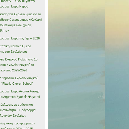
Πόλεων – ΣΒΑΠ» για την
όσμια Ημέρα Νερού
ευση του Σχολείου μας για το
ιδευτικό πρόγραμμα «Κυκλική
νομία και μέλλον χωρίς
βλητα»
όσμια Ημέρα της Γης – 2026
παϊκή Ναυτική Ημέρα
ης στο Σχολείο μας
εις Ενεργού Πολίτη στο 1ο
τικό Σχολείο Ψυχικού το
ικό έτος 2025-2026
º Δημοτικό Σχολείο Ψυχικού
ε “Plastic Clever School”
κόσμια Ημέρα Ανακύκλωσης
1ο Δημοτικό Σχολείο Ψυχικού
ύκλωση, με γνώση και
ουργικότητα – Πρόγραμμα
λογικών Σχολείων
κλήρωση προγραμμάτων
ικού έτους 2024 – 2025