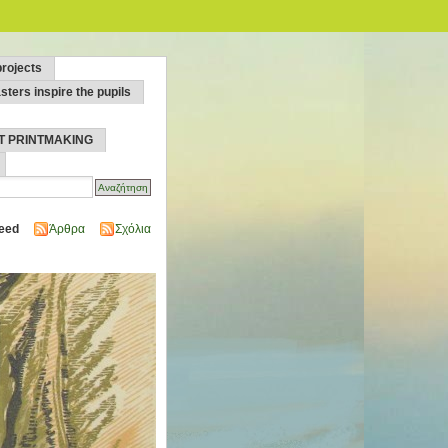
projects
sters inspire the pupils
T PRINTMAKING
eed
Άρθρα
Σχόλια