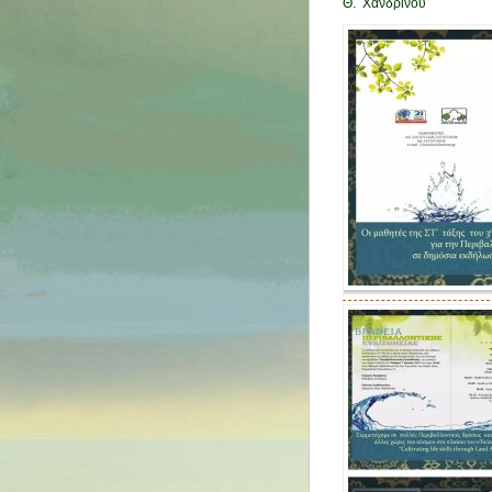
Θ. Χανδρινού