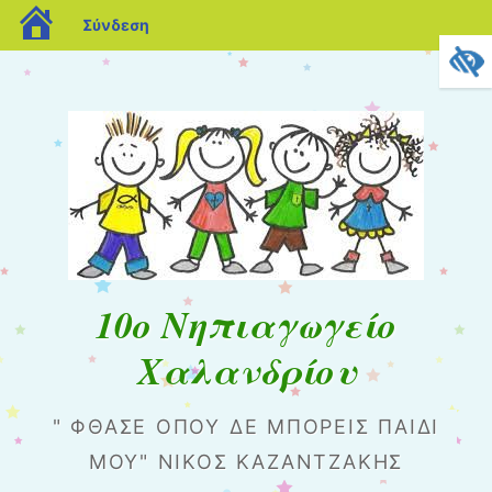
blogs.sch.gr
Σύνδεση
10o Nηπιαγωγείο
Χαλανδρίου
" ΦΘΆΣΕ ΌΠΟΥ ΔΕ ΜΠΟΡΕΊΣ ΠΑΙΔΊ
ΜΟΥ" ΝΊΚΟΣ ΚΑΖΑΝΤΖΆΚΗΣ