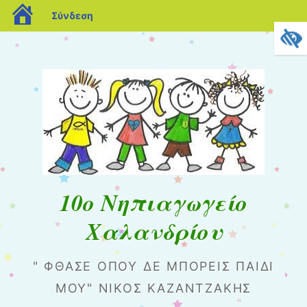
blogs.sch.gr
Σύνδεση
10o Nηπιαγωγείο
Χαλανδρίου
" ΦΘΆΣΕ ΌΠΟΥ ΔΕ ΜΠΟΡΕΊΣ ΠΑΙΔΊ
ΜΟΥ" ΝΊΚΟΣ ΚΑΖΑΝΤΖΆΚΗΣ