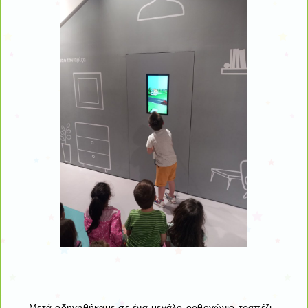
Μετά οδηγηθήκαμε σε ένα μεγάλο ορθογώνιο τραπέζι