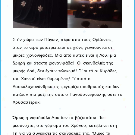
Στήν χώρα των Πάγων, πέρα απο τους Ορίζοντες,
όταν το νερό μετατρέπεται σε χιόνι, γεννιούνται οι
μικρές χιονονιφάδες. Μια από αυτές είναι η Λου, μια
ζωηρή και άτακτη χιονονιφάδα! Οι σκανδαλιές της
μικρής Λού, δεν έχουν τελειωμό! Γι’ αυτό οι Κυράδες
του Χιονιού είναι θυμωμένες! Γι’ αυτό ο
Δασκαλοχιονάνθρωπος τριγυρίζει σκυθρωπός και δεν
παίζουν πια μαζί της ούτε ο Παγοσυννεφούλης ούτε το
Χρυσαστεράκι.
Όμως η νιφαδούλα Λου δεν το βάζει κάτω! Τα
μεσάνυχτα, στο γύρισμα του Χρόνου, κατεβαίνει στη
Γη για να συνεχίσει τις σκανδαλιές της. ‘Ομως τα