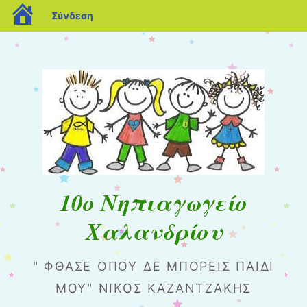
blogs.sch.gr
Σύνδεση
10o Nηπιαγωγείο
Χαλανδρίου
" ΦΘΆΣΕ ΌΠΟΥ ΔΕ ΜΠΟΡΕΊΣ ΠΑΙΔΊ
ΜΟΥ" ΝΊΚΟΣ ΚΑΖΑΝΤΖΆΚΗΣ