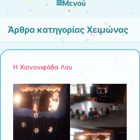
Μενού
Μετάβαση στο περιεχόμενο
Άρθρα κατηγορίας
Χειμώνας
H Χιονονιφάδα Λου