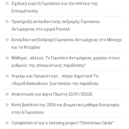
Σχολική γιορτή Γυμνασίου για την επέτειο της
Ενσωμάτωσης
Προκήρυξη εκπαιδευτικής εκδρομής Γυμνασίου
Αντιμάχειας στα οχυρά Ρούπελ
Εκπαιδευτική Εκδρομή Γυμνασίου Αντιμάχειας στο Μόναχο
και το Νταχάου
Μάθημα… αλλιώς: Το Γυμνάσιο Αντιμάχειας χορεύει στους
ρυθμούς της αποκριάτικης παράδοσης!
Λιγκέρι και Γαουρίστινες… πήγαν Δημοτικό! Το
«Χοροδιδασκαλείο» ζωντανεύει την παράδοση.
Ανακοίνωση για αύριο Πέμπτη 22/01/20226
Κοπή βασιλόπιτας 2026 και βιωματικό μάθημα διατροφής
στην Α Γυμνασίου
Completion of our e twinning project “Christmas Cards”