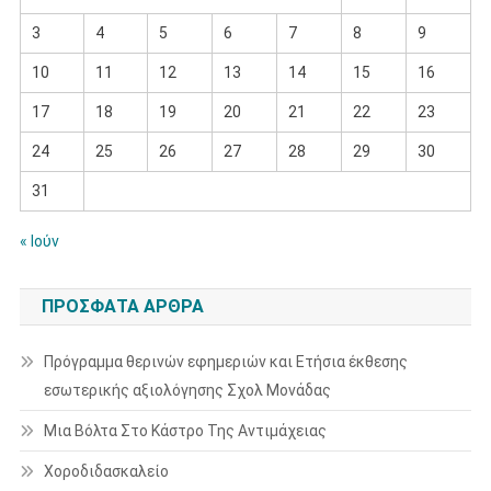
3
4
5
6
7
8
9
10
11
12
13
14
15
16
17
18
19
20
21
22
23
24
25
26
27
28
29
30
31
« Ιούν
ΠΡΌΣΦΑΤΑ ΆΡΘΡΑ
Πρόγραμμα θερινών εφημεριών και Ετήσια έκθεσης
εσωτερικής αξιολόγησης Σχολ Μονάδας
Μια Βόλτα Στο Κάστρο Της Αντιμάχειας
Χοροδιδασκαλείο