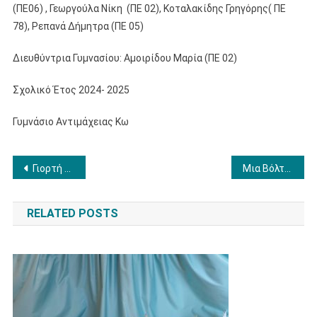
(ΠΕ06) , Γεωργούλα Νίκη (ΠΕ 02), Κοταλακίδης Γρηγόρης( ΠΕ
78), Ρεπανά Δήμητρα (ΠΕ 05)
Διευθύντρια Γυμνασίου: Αμοιρίδου Μαρία (ΠΕ 02)
Σχολικό Έτος 2024- 2025
Γυμνάσιο Αντιμάχειας Κω
Πλοήγηση
Γιορτή Λήξης Σχολικής Χρονιάς
Μια Βόλτα στο Κάστρο μας
άρθρων
RELATED POSTS