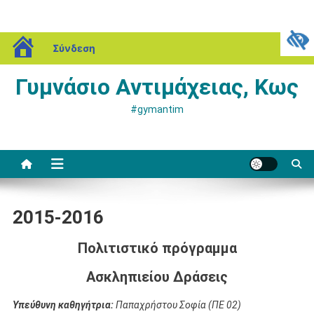
Μεταπηδήστε
blogs.sch.gr
Κυριακή, 09 Αυγούστου, 2026
Σύνδεση
στο
περιεχόμενο
Γυμνάσιο Αντιμάχειας, Κως
#gymantim
2015-2016
Πολιτιστικό πρόγραμμα
Ασκληπιείου Δράσεις
Υπεύθυνη καθηγήτρια:
Παπαχρήστου Σοφία (ΠΕ 02)