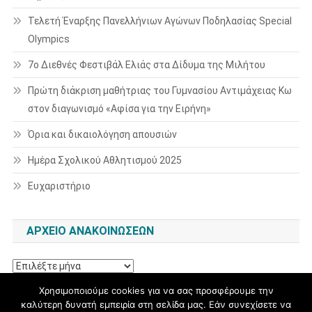
Τελετή Έναρξης Πανελλήνιων Αγώνων Ποδηλασίας Special
Olympics
7ο Διεθνές Φεστιβάλ Ελιάς στα Δίδυμα της Μιλήτου
Πρώτη διάκριση μαθήτριας του Γυμνασίου Αντιμάχειας Κω
στον διαγωνισμό «Αφίσα για την Ειρήνη»
Όρια και δικαιολόγηση απουσιών
Ημέρα Σχολικού Αθλητισμού 2025
Ευχαριστήριο
ΑΡΧΕΊΟ ΑΝΑΚΟΙΝΏΣΕΩΝ
Αρχείο
ανακοινώσεων
Χρησιμοποιούμε cookies για να σας προσφέρουμε την
καλύτερη δυνατή εμπειρία στη σελίδα μας. Εάν συνεχίσετε να