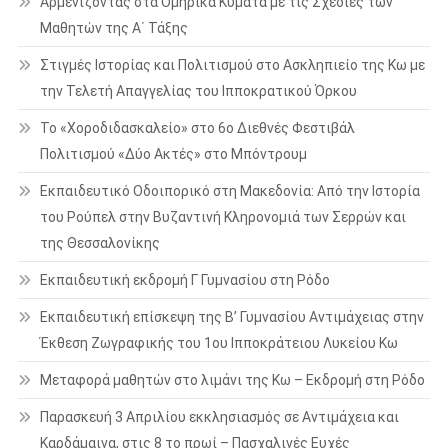
Αρμενίζοντας στα Ομηρικά Κύματα με τις Σχεδίες των
Μαθητών της Α΄ Τάξης
Στιγμές Ιστορίας και Πολιτισμού στο Ασκληπιείο της Κω με
την Τελετή Απαγγελίας του Ιπποκρατικού Όρκου
Το «Χοροδιδασκαλείο» στο 6ο Διεθνές Φεστιβάλ
Πολιτισμού «Δύο Ακτές» στο Μπόντρουμ
Εκπαιδευτικό Οδοιπορικό στη Μακεδονία: Από την Ιστορία
του Ρούπελ στην Βυζαντινή Κληρονομιά των Σερρών και
της Θεσσαλονίκης
Εκπαιδευτική εκδρομή Γ Γυμνασίου στη Ρόδο
Εκπαιδευτική επίσκεψη της Β’ Γυμνασίου Αντιμάχειας στην
Έκθεση Ζωγραφικής του 1ου Ιπποκράτειου Λυκείου Κω
Μεταφορά μαθητών στο λιμάνι της Κω – Εκδρομή στη Ρόδο
Παρασκευή 3 Απριλίου εκκλησιασμός σε Αντιμάχεια και
Καρδάμαινα, στις 8 το πρωί – Πασχαλινές Ευχές