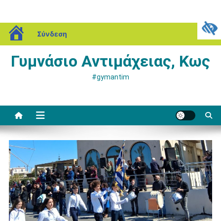
Μεταπηδήστε
blogs.sch.gr
Κυριακή, 09 Αυγούστου, 2026
Σύνδεση
στο
περιεχόμενο
Γυμνάσιο Αντιμάχειας, Κως
#gymantim