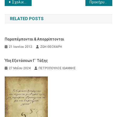
Πλοήγηση
Σχολική γιορτή Γυμνασίου για την επέτειο της Ενσωμάτωσης
Προκήρυξη εκδρομής Γ Γυμνασίου στη Ρόδο
άρθρων
RELATED POSTS
Παραπέμπονται & Απορρίπτονται
21 Ιουνίου 2012
ΖΩΗ ΘΕΟΧΑΡΗ
Ύλη Εξετάσεων Γ΄ Τάξης
27 Μαΐου 2024
ΠΕΤΡΟΠΟΥΛΟΣ ΙΩΑΝΝΗΣ