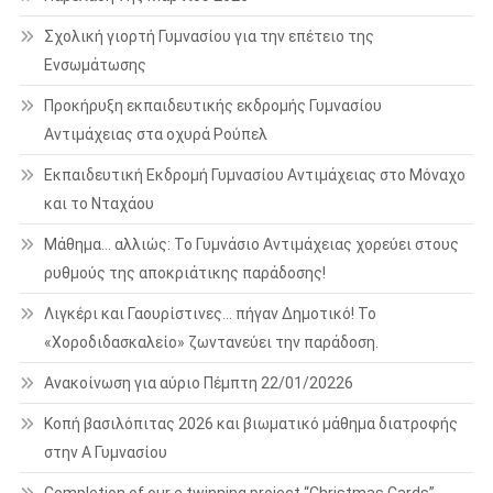
Σχολική γιορτή Γυμνασίου για την επέτειο της
Ενσωμάτωσης
Προκήρυξη εκπαιδευτικής εκδρομής Γυμνασίου
Αντιμάχειας στα οχυρά Ρούπελ
Εκπαιδευτική Εκδρομή Γυμνασίου Αντιμάχειας στο Μόναχο
και το Νταχάου
Μάθημα… αλλιώς: Το Γυμνάσιο Αντιμάχειας χορεύει στους
ρυθμούς της αποκριάτικης παράδοσης!
Λιγκέρι και Γαουρίστινες… πήγαν Δημοτικό! Το
«Χοροδιδασκαλείο» ζωντανεύει την παράδοση.
Ανακοίνωση για αύριο Πέμπτη 22/01/20226
Κοπή βασιλόπιτας 2026 και βιωματικό μάθημα διατροφής
στην Α Γυμνασίου
Completion of our e twinning project “Christmas Cards”