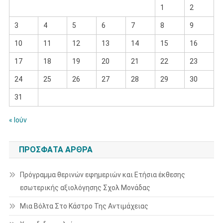
1
2
3
4
5
6
7
8
9
10
11
12
13
14
15
16
17
18
19
20
21
22
23
24
25
26
27
28
29
30
31
« Ιούν
ΠΡΌΣΦΑΤΑ ΆΡΘΡΑ
Πρόγραμμα θερινών εφημεριών και Ετήσια έκθεσης
εσωτερικής αξιολόγησης Σχολ Μονάδας
Μια Βόλτα Στο Κάστρο Της Αντιμάχειας