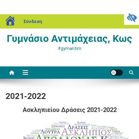
Μεταπηδήστε
blogs.sch.gr
Σάββατο, 08 Αυγούστου, 2026
Σύνδεση
στο
περιεχόμενο
Γυμνάσιο Αντιμάχειας, Κως
#gymantim
2021-2022
Ασκληπιείου Δράσεις 2021-2022