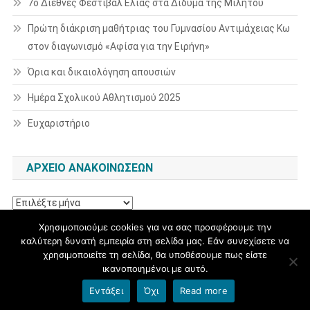
7ο Διεθνές Φεστιβάλ Ελιάς στα Δίδυμα της Μιλήτου
Πρώτη διάκριση μαθήτριας του Γυμνασίου Αντιμάχειας Κω
στον διαγωνισμό «Αφίσα για την Ειρήνη»
Όρια και δικαιολόγηση απουσιών
Ημέρα Σχολικού Αθλητισμού 2025
Ευχαριστήριο
ΑΡΧΕΊΟ ΑΝΑΚΟΙΝΏΣΕΩΝ
Αρχείο
ανακοινώσεων
Χρησιμοποιούμε cookies για να σας προσφέρουμε την
καλύτερη δυνατή εμπειρία στη σελίδα μας. Εάν συνεχίσετε να
χρησιμοποιείτε τη σελίδα, θα υποθέσουμε πως είστε
ικανοποιημένοι με αυτό.
Γυμνάσιο Αντιμάχειας
|
Θέμα εμφάνισης: News Portal
Εντάξει
Όχι
Read more
Όροι χρήσης blogs.sch.gr
|
Δήλωση προσβασιμότητας