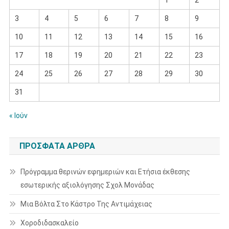
1
2
3
4
5
6
7
8
9
10
11
12
13
14
15
16
17
18
19
20
21
22
23
24
25
26
27
28
29
30
31
« Ιούν
ΠΡΌΣΦΑΤΑ ΆΡΘΡΑ
Πρόγραμμα θερινών εφημεριών και Ετήσια έκθεσης
εσωτερικής αξιολόγησης Σχολ Μονάδας
Μια Βόλτα Στο Κάστρο Της Αντιμάχειας
Χοροδιδασκαλείο