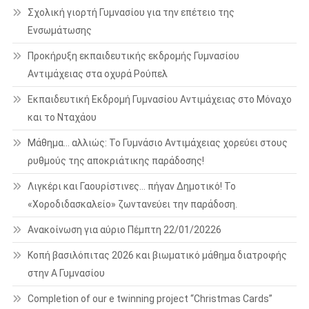
Σχολική γιορτή Γυμνασίου για την επέτειο της
Ενσωμάτωσης
Προκήρυξη εκπαιδευτικής εκδρομής Γυμνασίου
Αντιμάχειας στα οχυρά Ρούπελ
Εκπαιδευτική Εκδρομή Γυμνασίου Αντιμάχειας στο Μόναχο
και το Νταχάου
Μάθημα… αλλιώς: Το Γυμνάσιο Αντιμάχειας χορεύει στους
ρυθμούς της αποκριάτικης παράδοσης!
Λιγκέρι και Γαουρίστινες… πήγαν Δημοτικό! Το
«Χοροδιδασκαλείο» ζωντανεύει την παράδοση.
Ανακοίνωση για αύριο Πέμπτη 22/01/20226
Κοπή βασιλόπιτας 2026 και βιωματικό μάθημα διατροφής
στην Α Γυμνασίου
Completion of our e twinning project “Christmas Cards”