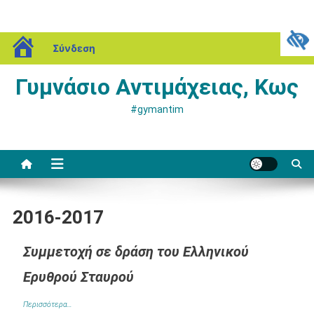
Μεταπηδήστε
blogs.sch.gr
Παρασκευή, 07 Αυγούστου, 2026
Σύνδεση
στο
περιεχόμενο
Γυμνάσιο Αντιμάχειας, Κως
#gymantim
2016-2017
Συμμετοχή σε δράση του Ελληνικού
Ερυθρού Σταυρού
Περισσότερα…