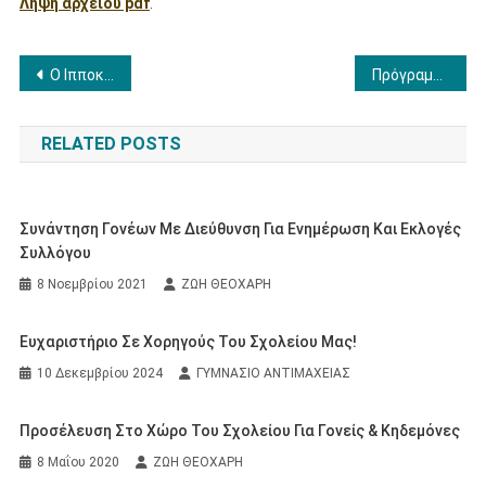
Λήψη αρχείου pdf
.
Πλοήγηση
Ο Ιπποκρατικός Όρκος «ταξιδεύει»: Μια Δημιουργική Συνάντηση του Γυμνασίου Αντιμάχειας με το Δημοτικό Κεφάλου
Πρόγραμμα εξετάσεων Ιουνίου 2026
άρθρων
RELATED POSTS
Συνάντηση Γονέων Με Διεύθυνση Για Ενημέρωση Και Εκλογές
Συλλόγου
8 Νοεμβρίου 2021
ΖΩΗ ΘΕΟΧΑΡΗ
Ευχαριστήριο Σε Χορηγούς Του Σχολείου Μας!
10 Δεκεμβρίου 2024
ΓΥΜΝΑΣΙΟ ΑΝΤΙΜΑΧΕΙΑΣ
Προσέλευση Στο Χώρο Του Σχολείου Για Γονείς & Κηδεμόνες
8 Μαΐου 2020
ΖΩΗ ΘΕΟΧΑΡΗ