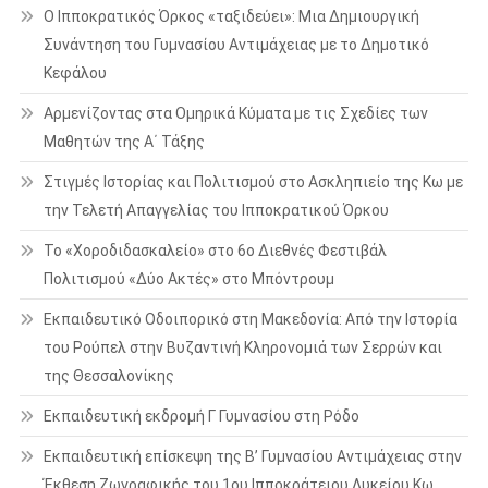
Ο Ιπποκρατικός Όρκος «ταξιδεύει»: Μια Δημιουργική
Συνάντηση του Γυμνασίου Αντιμάχειας με το Δημοτικό
Κεφάλου
Αρμενίζοντας στα Ομηρικά Κύματα με τις Σχεδίες των
Μαθητών της Α΄ Τάξης
Στιγμές Ιστορίας και Πολιτισμού στο Ασκληπιείο της Κω με
την Τελετή Απαγγελίας του Ιπποκρατικού Όρκου
Το «Χοροδιδασκαλείο» στο 6ο Διεθνές Φεστιβάλ
Πολιτισμού «Δύο Ακτές» στο Μπόντρουμ
Εκπαιδευτικό Οδοιπορικό στη Μακεδονία: Από την Ιστορία
του Ρούπελ στην Βυζαντινή Κληρονομιά των Σερρών και
της Θεσσαλονίκης
Εκπαιδευτική εκδρομή Γ Γυμνασίου στη Ρόδο
Εκπαιδευτική επίσκεψη της Β’ Γυμνασίου Αντιμάχειας στην
Έκθεση Ζωγραφικής του 1ου Ιπποκράτειου Λυκείου Κω