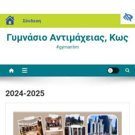
Μεταπηδήστε
blogs.sch.gr
Σάββατο, 08 Αυγούστου, 2026
Σύνδεση
στο
περιεχόμενο
Γυμνάσιο Αντιμάχειας, Κως
#gymantim
2024-2025