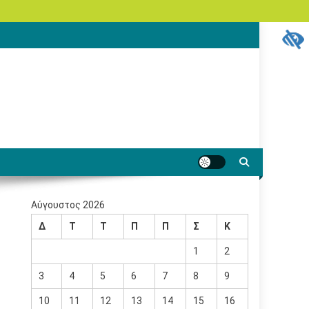
Αύγουστος 2026
Δ
Τ
Τ
Π
Π
Σ
Κ
1
2
3
4
5
6
7
8
9
10
11
12
13
14
15
16