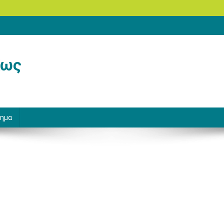
Κως
ημα