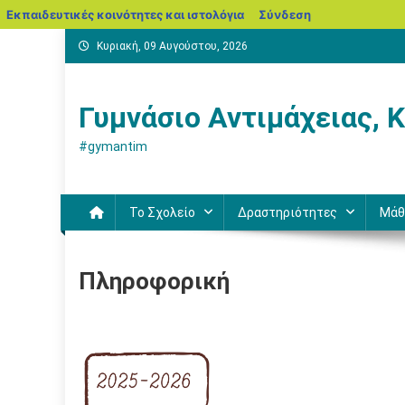
blogs.sch.gr
Εκπαιδευτικές κοινότητες και ιστολόγια
Σύνδεση
Μεταπηδήστε
Κυριακή, 09 Αυγούστου, 2026
στο
περιεχόμενο
Γυμνάσιο Αντιμάχειας, 
#gymantim
Το Σχολείο
Δραστηριότητες
Μάθ
Πληροφορική