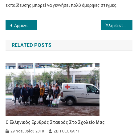
εκπαίδευσης μπορεί να γεννήσει πολύ όμορφες στιγμές.
Πλοήγηση
Αρμενίζοντας στα Ομηρικά Κύματα με τις Σχεδίες των Μαθητών της Α΄ Τάξης
Ύλη εξετάσεων Ιουνίου 2026
άρθρων
RELATED POSTS
Ο Ελληνικός Ερυθρός Σταυρός Στο Σχολείο Μας
29 Νοεμβρίου 2018
ΖΩΗ ΘΕΟΧΑΡΗ