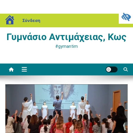
Μεταπηδήστε
blogs.sch.gr
Κυριακή, 09 Αυγούστου, 2026
Σύνδεση
στο
περιεχόμενο
Γυμνάσιο Αντιμάχειας, Κως
#gymantim