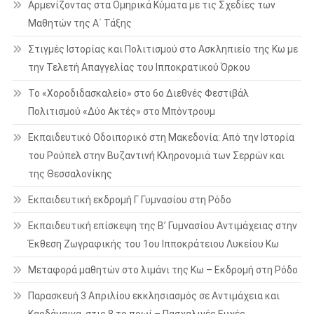
Αρμενίζοντας στα Ομηρικά Κύματα με τις Σχεδίες των
Μαθητών της Α΄ Τάξης
Στιγμές Ιστορίας και Πολιτισμού στο Ασκληπιείο της Κω με
την Τελετή Απαγγελίας του Ιπποκρατικού Όρκου
Το «Χοροδιδασκαλείο» στο 6ο Διεθνές Φεστιβάλ
Πολιτισμού «Δύο Ακτές» στο Μπόντρουμ
Εκπαιδευτικό Οδοιπορικό στη Μακεδονία: Από την Ιστορία
του Ρούπελ στην Βυζαντινή Κληρονομιά των Σερρών και
της Θεσσαλονίκης
Εκπαιδευτική εκδρομή Γ Γυμνασίου στη Ρόδο
Εκπαιδευτική επίσκεψη της Β’ Γυμνασίου Αντιμάχειας στην
Έκθεση Ζωγραφικής του 1ου Ιπποκράτειου Λυκείου Κω
Μεταφορά μαθητών στο λιμάνι της Κω – Εκδρομή στη Ρόδο
Παρασκευή 3 Απριλίου εκκλησιασμός σε Αντιμάχεια και
Καρδάμαινα, στις 8 το πρωί – Πασχαλινές Ευχές