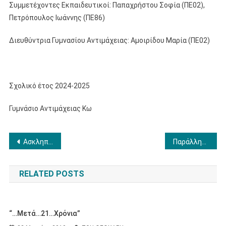
Συμμετέχοντες Εκπαιδευτικοί: Παπαχρήστου Σοφία (ΠΕ02),
Πετρόπουλος Ιωάννης (ΠΕ86)
Διευθύντρια Γυμνασίου Αντιμάχειας: Αμοιρίδου Μαρία (ΠΕ02)
Σχολικό έτος 2024-2025
Γυμνάσιο Αντιμάχειας Κω
Πλοήγηση
Ασκληπιείου Δράσεις
Παράλληλα Σύμπαντα
άρθρων
RELATED POSTS
“…Μετά…21…χρόνια”