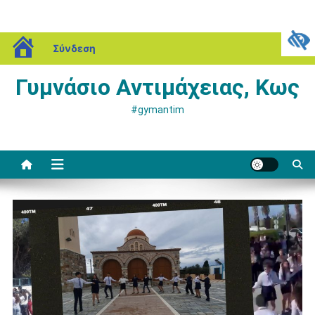
Μεταπηδήστε
blogs.sch.gr
Κυριακή, 09 Αυγούστου, 2026
Σύνδεση
στο
περιεχόμενο
Γυμνάσιο Αντιμάχειας, Κως
#gymantim