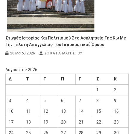
Στιγμές Ιστορίας Και Πολιτισμού Στο Ασκληπιείο Της Κω Με
Την Τελετή Απαγγελίας Του Ιπποκρατικού Όρκου
20 Μαΐου 2026
ΣΟΦΙΑ ΠΑΠΑΧΡΗΣΤΟΥ
Αύγουστος 2026
Δ
Τ
Τ
Π
Π
Σ
Κ
1
2
3
4
5
6
7
8
9
10
11
12
13
14
15
16
17
18
19
20
21
22
23
24
25
26
27
28
29
30