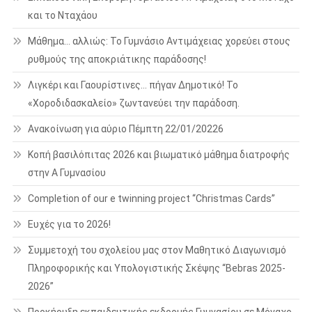
και το Νταχάου
Μάθημα… αλλιώς: Το Γυμνάσιο Αντιμάχειας χορεύει στους
ρυθμούς της αποκριάτικης παράδοσης!
Λιγκέρι και Γαουρίστινες… πήγαν Δημοτικό! Το
«Χοροδιδασκαλείο» ζωντανεύει την παράδοση.
Ανακοίνωση για αύριο Πέμπτη 22/01/20226
Κοπή βασιλόπιτας 2026 και βιωματικό μάθημα διατροφής
στην Α Γυμνασίου
Completion of our e twinning project “Christmas Cards”
Ευχές για το 2026!
Συμμετοχή του σχολείου μας στον Μαθητικό Διαγωνισμό
Πληροφορικής και Υπολογιστικής Σκέψης “Bebras 2025-
2026”
Προκήρυξη εκπαιδευτικής εκδρομής Γυμνασίου σε Μόναχο