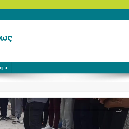
Κως
ημα