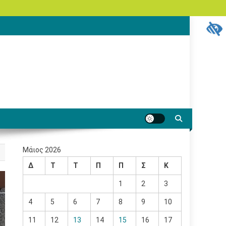
Μάιος 2026
Δ
Τ
Τ
Π
Π
Σ
Κ
1
2
3
4
5
6
7
8
9
10
11
12
13
14
15
16
17