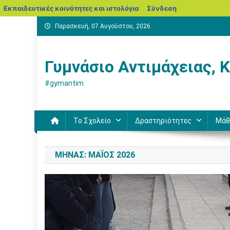
blogs.sch.gr
Εκπαιδευτικές κοινότητες και ιστολόγια
Σύνδεση
Μεταπηδήστε
Παρασκευή, 07 Αυγούστου, 2026
στο
περιεχόμενο
Γυμνάσιο Αντιμάχειας, 
#gymantim
Το Σχολείο
Δραστηριότητες
Μάθ
ΜΉΝΑΣ:
ΜΆΙΟΣ 2026