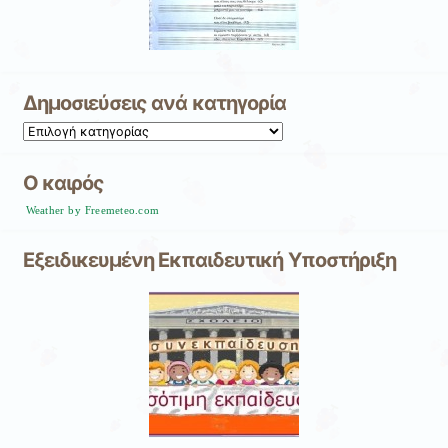
Δημοσιεύσεις ανά κατηγορία
Δημοσιεύσεις
ανά
κατηγορία
O καιρός
Weather by Freemeteo.com
Εξειδικευμένη Εκπαιδευτική Υποστήριξη