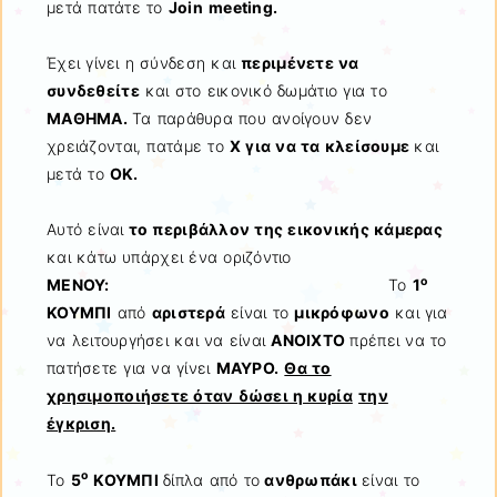
μετά πατάτε το
Join
meeting
.
Έχει γίνει η σύνδεση και
περιμένετε να
συνδεθείτε
και στο εικονικό δωμάτιο για το
ΜΑΘΗΜΑ.
Τα παράθυρα που ανοίγουν δεν
χρειάζονται, πατάμε το
Χ για να τα κλείσουμε
και
μετά το
ΟΚ.
Αυτό είναι
το περιβάλλον της εικονικής κάμερας
και κάτω υπάρχει ένα οριζόντιο
ο
ΜΕΝΟΥ:
Το
1
ΚΟΥΜΠΙ
από
αριστερά
είναι το
μικρόφωνο
και για
να λειτουργήσει και να είναι
ΑΝΟΙΧΤΟ
πρέπει να το
πατήσετε για να γίνει
ΜΑΥΡΟ.
Θα το
χρησιμοποιήσετε όταν δώσει η κυρία
την
έγκριση.
ο
Το
5
ΚΟΥΜΠΙ
δίπλα από το
ανθρωπάκι
είναι το