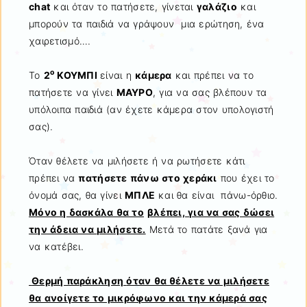
chat
και όταν το πατήσετε, γίνεται
γαλάζιο
και
μπορούν τα παιδιά να γράψουν μια ερώτηση, ένα
χαιρετισμό….
ο
Το
2
ΚΟΥΜΠΙ
είναι η
κάμερα
και πρέπει να τo
πατήσετε να γίνει
ΜΑΥΡΟ
, για να σας βλέπουν τα
υπόλοιπα παιδιά (αν έχετε κάμερα στον υπολογιστή
σας).
Όταν θέλετε να μιλήσετε ή να ρωτήσετε κάτι
πρέπει να
πατήσετε πάνω στο χεράκι
που έχει το
όνομά σας, θα γίνει
ΜΠΛΕ
και θα είναι πάνω-όρθιο.
Μόνο η δασκάλα θα το
βλέπει, για να σας δώσει
την άδεια να μιλήσετε.
Μετά το πατάτε ξανά για
να κατέβει.
Θερμή παράκληση
όταν θα θέλετε να μιλήσετε
θα ανοίγετε το μικρόφωνο και την κάμερά σας