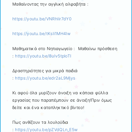
Μαθαίνοντας την αγγλική αλφαβήτα :
https://youtu.be/VNRhIir7dY0
https://youtu.be/tKsIi1MH4lw
Μαθηματικά στο Νηπιαγωγείο : Μαθαίνω πρόσθεση
:
https://youtu.be/8uIv5tploTI
Δραστηριότητες για μικρά παιδιά
:
https://youtu.be/edr2aL9Mjys
Κι αφού όλα μυρίζουν άνοιξη να κάποια φύλλα
εργασίας που παραπέμπουν σε άνοιξη!Πριν όμως
δείτε και ένα καταπληκτικό βίντεο!
Πως ανθίζουν τα λουλούδια
:
https://youtu.be/pZVdQLn_E5w