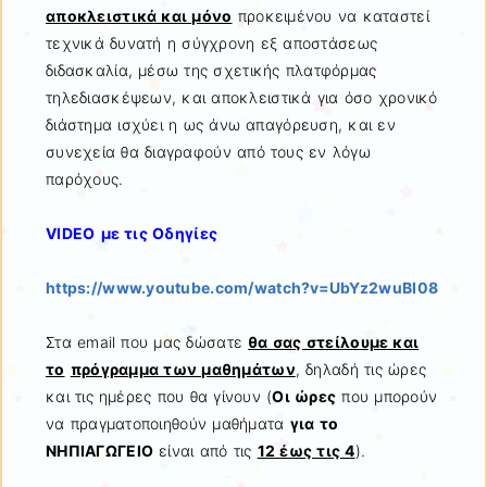
αποκλειστικά και μόνο
προκειμένου να καταστεί
τεχνικά δυνατή η σύγχρονη εξ αποστάσεως
διδασκαλία, μέσω της σχετικής πλατφόρμας
τηλεδιασκέψεων, και αποκλειστικά για όσο χρονικό
διάστημα ισχύει η ως άνω απαγόρευση, και εν
συνεχεία θα διαγραφούν από τους εν λόγω
παρόχους.
VIDEO
με τις Οδηγίες
https
://
www
.
youtube
.
com
/
watch
?
v
=
UbYz
2
wuBI
08
Στα email που μας δώσατε
θα σας στείλουμε και
το
πρόγραμμα των μαθημάτων
, δηλαδή τις ώρες
και τις ημέρες που θα γίνουν (
Οι ώρες
που μπορούν
να πραγματοποιηθούν μαθήματα
για το
ΝΗΠΙΑΓΩΓΕΙΟ
είναι από τις
12 έως τις 4
).