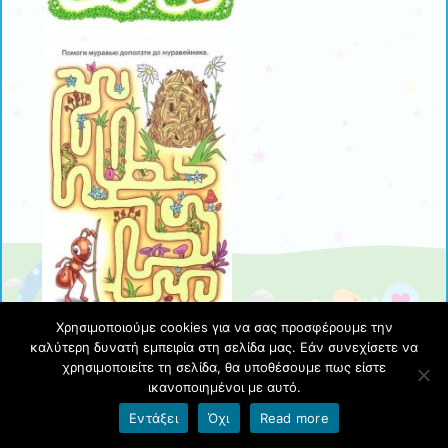
Χρησιμοποιούμε cookies για να σας προσφέρουμε την
καλύτερη δυνατή εμπειρία στη σελίδα μας. Εάν συνεχίσετε να
Εμπνευστείτε και δημιουργήστε! Και μην ξεχνάτε να
χρησιμοποιείτε τη σελίδα, θα υποθέσουμε πως είστε
μας στείλετε τις εργασίες σας! Είμαι σίγουρη ότι θα
ικανοποιημένοι με αυτό.
κάνετε πολύ όμορφες ζωγραφιές! Καλή επιτυχία
Εντάξει
Όχι
Read more
λοιπόν!