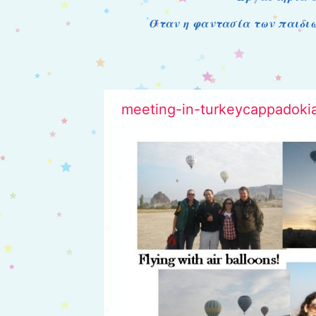
Όταν η φαντασία των παιδιώ
meeting-in-turkeycappadoki