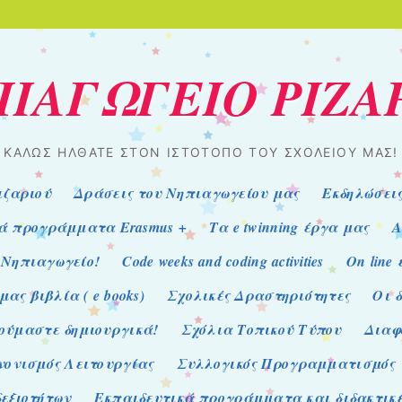
ΙΑΓΩΓΕΙΟ ΡΙΖΑ
ΚΑΛΏΣ ΉΛΘΑΤΕ ΣΤΟΝ ΙΣΤΌΤΟΠΟ ΤΟΥ ΣΧΟΛΕΊΟΥ ΜΑΣ!
ιζαριού
Δράσεις του Νηπιαγωγείου μας
Εκδηλώσει
ά προγράμματα Erasmus +
Τα e twinning έργα μας
Α
 Νηπιαγωγείο!
Code weeks and coding activities
On line
ας βιβλία ( e books)
Σχολικές Δραστηριότητες
Οι 
ούμαστε δημιουργικά!
Σχόλια Τοπικού Τύπου
Διαφ
νονισμός Λειτουργίας
Συλλογικός Προγραμματισμός
εξιοτήτων
Εκπαιδευτικά προγράμματα και διδακτικέ