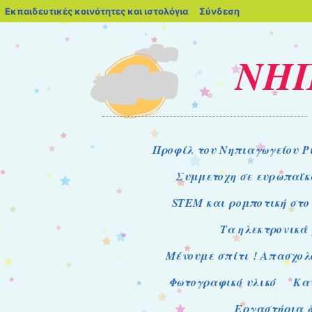
blogs.sch.gr
Εκπαιδευτικές κοινότητες και ιστολόγια
Σύνδεση
ΝΗΠ
Μενού
Μετάβαση στο περιεχόμενο
Προφίλ του Νηπιαγωγείου Ρ
Συμμετοχη σε ευρωπαϊκ
STEM και ρομποτική στο
Τα ηλεκτρονικά μ
Μένουμε σπίτι ! Απασχολ
Φωτογραφικό υλικό
Κα
Εργαστήρια δ