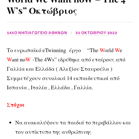
W’s” Οκτώβριος
145Ο ΝΗΠΙΑΓΩΓΕΙΟ ΑΘΗΝΩΝ
31 ΟΚΤΩΒΡΊΟΥ 2022
Το ευρωπαϊκό eTwinning έργο
“The
W
orld
W
e
W
ant
no
W
-The 4Ws” ιδρύθηκε από εταίρους από
Γαλλία και Ελλάδα ( Αλεξίου Σταυρούλα )
Συμμετέχουν συνολικά 14 εκπαιδευτικοί από
Ισπανία , Ιταλία , Ελλάδα , Γαλλία.
Στόχοι
Να ανακαλύψουν τα παιδιά το περιβάλλον και
τον αντίκτυπο της ανθρώπινης