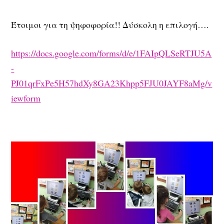
Έτοιμοι για τη ψηφοφορία!! Δύσκολη η επιλογή….
https://docs.google.com/forms/d/e/1FAIpQLSeRTJU5A
-
PJ01qrFxPe5H57hdXy8GA23Khpp5FJU0JAYF8aMg/v
iewform