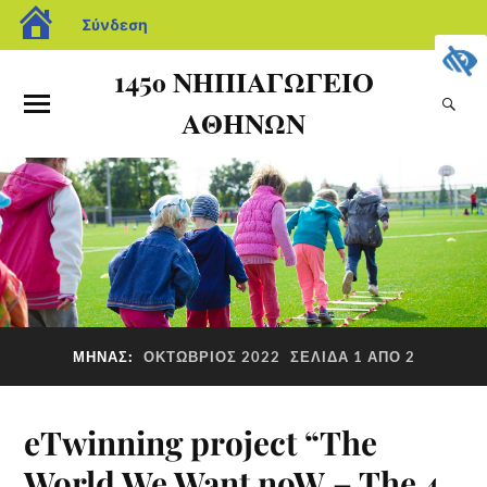
Σύνδεση
145ο ΝΗΠΙΑΓΩΓΕΙΟ
ΑΘΗΝΩΝ
ΜΉΝΑΣ:
ΟΚΤΏΒΡΙΟΣ 2022
ΣΕΛΊΔΑ 1 ΑΠΌ 2
eTwinning project “The
World We Want noW – The 4