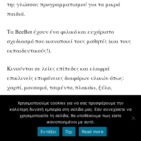
της γλώσσας προγραμματισμού για τα μικρά
παιδιά.
Τα BeeBot έχουν ένα φιλικό και ευχάριστο
σχεδιασμό που ικανοποιεί τους μαθητές (και τους
εκπαιδευτικούς!).
Κινούνται σε λείες επίπεδες και ελαφρά
επικλινείς επιφάνειες διαφόρων υλικών όπως:
χαρτί, μουσαμά, τσιμέντο, πλακάκι, ξύλο,
πλαστικό, χαλί.
Χρησιμοποιούμε cookies για να σας προσφέρουμε την
καλύτερη δυνατή εμπειρία στη σελίδα μας. Εάν συνεχίσετε να
H LOGO (ΛΟΓΟΣ) είναι, εκπαιδευτικά, η
χρησιμοποιείτε τη σελίδα, θα υποθέσουμε πως είστε
ικανοποιημένοι με αυτό.
καλύτερη γλώσσα προγραμματισμού
Εντάξει
Όχι
Read more
προκειμένου ένας μαθητής να επικοινωνήσει με