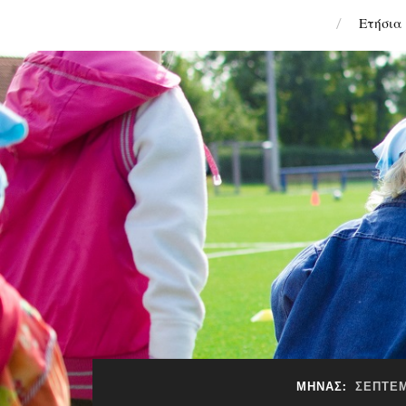
Ετήσια 
ΜΉΝΑΣ:
ΣΕΠΤΈΜ