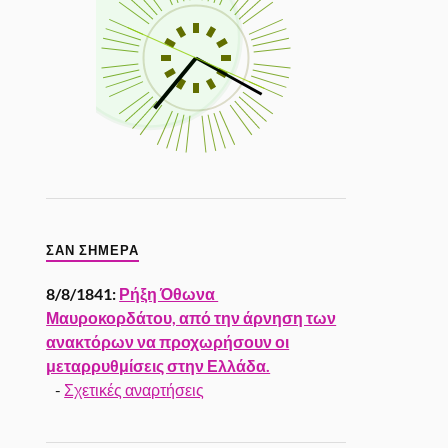
ΣΑΝ ΣΉΜΕΡΑ
8/8/1841:
Ρήξη Όθωνα 
Μαυροκορδάτου, από την άρνηση των
ανακτόρων να προχωρήσουν οι
μεταρρυθμίσεις στην Ελλάδα.
-
Σχετικές αναρτήσεις