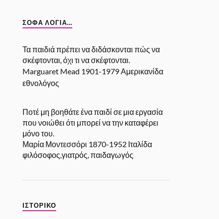
ΣΟΦΆ ΛΌΓΙΑ…
Τα παιδιά πρέπει να διδάσκονται πώς να
σκέφτονται, όχι τι να σκέφτονται.
Marguaret Mead 1901-1979 Αμερικανίδα
εθνολόγος
Ποτέ μη βοηθάτε ένα παιδί σε μια εργασία
που νοιώθει ότι μπορεί να την καταφέρει
μόνο του.
Μαρία Μοντεσσόρι 1870-1952 Ιταλίδα
φιλόσοφος,γιατρός, παιδαγωγός
ΙΣΤΟΡΙΚΌ