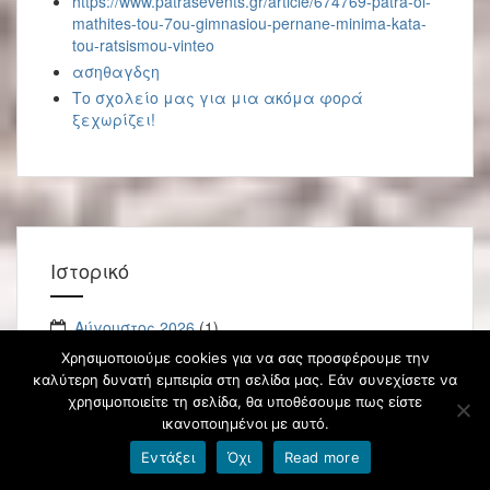
https://www.patrasevents.gr/article/674769-patra-oi-
mathites-tou-7ou-gimnasiou-pernane-minima-kata-
tou-ratsismou-vinteo
ασηθαγδςη
Το σχολείο μας για μια ακόμα φορά
ξεχωρίζει!
Ιστορικό
Αύγουστος 2026
(1)
Ιούνιος 2026
(2)
Χρησιμοποιούμε cookies για να σας προσφέρουμε την
καλύτερη δυνατή εμπειρία στη σελίδα μας. Εάν συνεχίσετε να
Μάιος 2026
(4)
χρησιμοποιείτε τη σελίδα, θα υποθέσουμε πως είστε
Απρίλιος 2026
(2)
ικανοποιημένοι με αυτό.
Μάρτιος 2026
(3)
Εντάξει
Όχι
Read more
Φεβρουάριος 2026
(6)