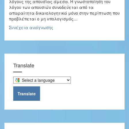
λόγους της απουσίας άμεσα. Η γνωστοποίηση του
λόγου των απουσιών συνοδεύεται από τα
απαραίτητα δικαιολογητικά μόνο στην περίπτωση που
προβλέπεται ο μη υπολογισμός…
Ενημέρωση
Συνέχεια ανάγνωσης
γονέων
–
Υποχρεώσεις
γονέων
μαθητών/
τριών
Translate
που
απουσιάζουν
Select
a
language
Translate
to
translate
this
page