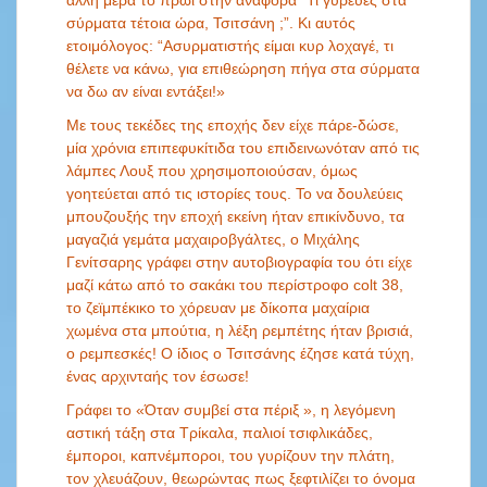
σύρματα τέτοια ώρα, Τσιτσάνη ;”. Κι αυτός
ετοιμόλογος: “Ασυρματιστής είμαι κυρ λοχαγέ, τι
θέλετε να κάνω, για επιθεώρηση πήγα στα σύρματα
να δω αν είναι εντάξει!»
Με τους τεκέδες της εποχής δεν είχε πάρε-δώσε,
μία χρόνια επιπεφυκίτιδα του επιδεινωνόταν από τις
λάμπες Λουξ που χρησιμοποιούσαν, όμως
γοητεύεται από τις ιστορίες τους. Το να δουλεύεις
μπουζουξής την εποχή εκείνη ήταν επικίνδυνο, τα
μαγαζιά γεμάτα μαχαιροβγάλτες, ο Μιχάλης
Γενίτσαρης γράφει στην αυτοβιογραφία του ότι είχε
μαζί κάτω από το σακάκι του περίστροφο colt 38,
το ζεϊμπέκικο το χόρευαν με δίκοπα μαχαίρια
χωμένα στα μπούτια, η λέξη ρεμπέτης ήταν βρισιά,
ο ρεμπεσκές! Ο ίδιος ο Τσιτσάνης έζησε κατά τύχη,
ένας αρχινταής τον έσωσε!
Γράφει το «Όταν συμβεί στα πέριξ », η λεγόμενη
αστική τάξη στα Τρίκαλα, παλιοί τσιφλικάδες,
έμποροι, καπνέμποροι, του γυρίζουν την πλάτη,
τον χλευάζουν, θεωρώντας πως ξεφτιλίζει το όνομα