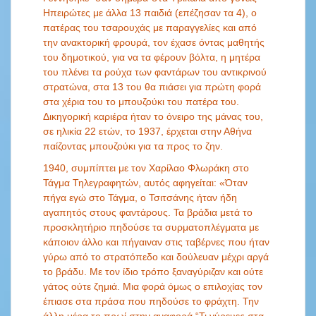
Ηπειρώτες με άλλα 13 παιδιά (επέζησαν τα 4), ο
πατέρας του τσαρουχάς με παραγγελίες και από
την ανακτορική φρουρά, τον έχασε όντας μαθητής
του δημοτικού, για να τα φέρουν βόλτα, η μητέρα
του πλένει τα ρούχα των φαντάρων του αντικρινού
στρατώνα, στα 13 του θα πιάσει για πρώτη φορά
στα χέρια του το μπουζούκι του πατέρα του.
Δικηγορική καριέρα ήταν το όνειρο της μάνας του,
σε ηλικία 22 ετών, το 1937, έρχεται στην Αθήνα
παίζοντας μπουζούκι για τα προς το ζην.
1940, συμπίπτει με τον Χαρίλαο Φλωράκη στο
Τάγμα Τηλεγραφητών, αυτός αφηγείται: «Όταν
πήγα εγώ στο Τάγμα, ο Τσιτσάνης ήταν ήδη
αγαπητός στους φαντάρους. Τα βράδια μετά το
προσκλητήριο πηδούσε τα συρματοπλέγματα με
κάποιον άλλο και πήγαιναν στις ταβέρνες που ήταν
γύρω από το στρατόπεδο και δούλευαν μέχρι αργά
το βράδυ. Με τον ίδιο τρόπο ξαναγύριζαν και ούτε
γάτος ούτε ζημιά. Μια φορά όμως ο επιλοχίας τον
έπιασε στα πράσα που πηδούσε το φράχτη. Την
άλλη μέρα το πρωί στην αναφορά “Τι γύρευες στα