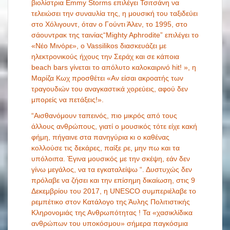
βιολίστρια Emmy Storms επιλέγει Τσιτσάνη να
τελειώσει την συναυλία της, η μουσική του ταξιδεύει
στο Χόλιγουντ, όταν ο Γούντι Άλεν, το 1995, στο
σάουντρακ της ταινίας“Mighty Aphrodite” επιλέγει το
«Νέο Μινόρε», ο Vassilikos διασκευάζει με
ηλεκτρονικούς ήχους την Σεράχ και σε κάποια
beach bars γίνεται το απόλυτο καλοκαιρινό hit! », η
Μαρίζα Κωχ προσθέτει «Αν είσαι ακροατής των
τραγουδιών του αναγκαστικά χορεύεις, αφού δεν
μπορείς να πετάξεις!».
“Αισθανόμουν ταπεινός, πιο μικρός από τους
άλλους ανθρώπους, γιατί ο μουσικός τότε είχε κακή
φήμη, πήγαινε στα πανηγύρια κι ο καθένας
κολλούσε τις δεκάρες, παίξε ρε, μην πω και τα
υπόλοιπα. Έγινα μουσικός με την σκέψη, εάν δεν
γίνω μεγάλος, να τα εγκαταλείψω “. Δυστυχώς δεν
πρόλαβε να ζήσει και την επίσημη δικαίωση, στις 9
Δεκεμβρίου του 2017, η UNESCO συμπεριέλαβε το
ρεμπέτικο στον Κατάλογο της Άυλης Πολιτιστικής
Κληρονομιάς της Ανθρωπότητας ! Τα «χασικλίδικα
ανθρώπων του υποκόσμου» σήμερα παγκόσμια