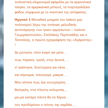
πολιτιστική κληρονομιά εφάμιλλα με τα αργεντίνικα
τάνγκο, τα αμερικανικά μπλουζ, τα πορτογαλέζικα
φάδος σύμφωνα με το σκεπτικό της απόφασης.
Ηχητικό 1
:Μοναδικό μνημείο του λαϊκού μας
πολιτισμού λόγω της σπάνιας μελωδικής
αυτονόμησης των τριών ερμηνευτών – Ιωάννα
Γεωργακοπούλου, Στελλάκης Περπινιάδης και ο
Τσιτσάνης, η πρώτη ηχογράφηση της «Αχάριστης»
!
Δε ρώτησες τόσο καιρό για μένα …
πως πέρασα, τρελή, στην ξενιτιά, …
σ’ αγάπησα, δυστύχησα για σένα…
και σέρνομαι, πανούργα, μακριά….
Μου είπανε πως ζεις ευτυχισμένη…
θεότρελη, στα πλούτη κολυμπάς,…
μα μια κατάρα πάντα θα σε δέρνει…
του προδομένου ο πόνος της καρδιάς….