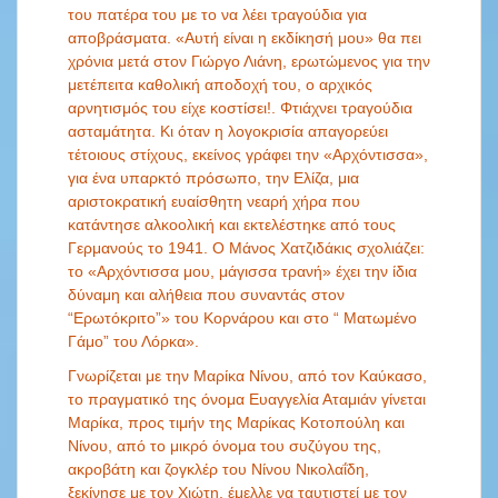
του πατέρα του με το να λέει τραγούδια για
αποβράσματα. «Αυτή είναι η εκδίκησή μου» θα πει
χρόνια μετά στον Γιώργο Λιάνη, ερωτώμενος για την
μετέπειτα καθολική αποδοχή του, ο αρχικός
αρνητισμός του είχε κοστίσει!. Φτιάχνει τραγούδια
ασταμάτητα. Κι όταν η λογοκρισία απαγορεύει
τέτοιους στίχους, εκείνος γράφει την «Αρχόντισσα»,
για ένα υπαρκτό πρόσωπο, την Ελίζα, μια
αριστοκρατική ευαίσθητη νεαρή χήρα που
κατάντησε αλκοολική και εκτελέστηκε από τους
Γερμανούς το 1941. Ο Μάνος Χατζιδάκις σχολιάζει:
το «Αρχόντισσα μου, μάγισσα τρανή» έχει την ίδια
δύναμη και αλήθεια που συναντάς στον
“Ερωτόκριτο”» του Κορνάρου και στο “ Ματωμέvο
Γάμο” του Λόρκα».
Γνωρίζεται με την Μαρίκα Νίνου, από τον Καύκασο,
το πραγματικό της όνομα Ευαγγελία Αταμιάν γίνεται
Μαρίκα, προς τιμήν της Μαρίκας Κοτοπούλη και
Νίνου, από το μικρό όνομα του συζύγου της,
ακροβάτη και ζογκλέρ του Νίνου Νικολαΐδη,
ξεκίνησε με τον Χιώτη, έμελλε να ταυτιστεί με τον