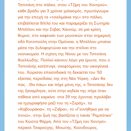
Τσιτσάνη στο πάλκο, στου «Τζίμη του Χοντρού»,
κάθε βράδυ για 3 χρόνια χαλασμός, πρωτόγνωρα
για την εποχή τα «τσαλιμάκια της» στο πάλκο,
επιβάλλεται δίπλα του και παραμερίζει τη Σωτηρία
Μπέλλου και την Σεβάς Χανούμ, σε μια κρίση
θυμού, στο καφενείο των μουσικών στην σημερινή
οδό Κοτοπούλη στην Ομόνοια, η Μπέλλου μπαίνει
μέσα την ξυλοφορτώνει και την στέλνει στο
νοσοκομείο. H σχέση της Νίνου με τον Τσιτσάνη
θυελλώδης. Πολλοί κάνουν λόγο για έρωτα, που ο
Τσιτσάνης κατέπνιγε, σκεφτόμενος την οικογένειά
του. Χώρισαν επεισοδιακά τη δεκαετία του ’50
εξαιτίας περιοδείας της στη Νέα Υόρκη. «Δεν θα
πας…Θα πάω» και πήγε μόνη της, ο Τσιτσάνης δεν
της ξαναμίλησε, ούτε στην κηδεία της πήγε όταν
πέθανε από καρκίνο στα 39 της έχοντας προλάβει
να ηχογραφήσει μαζί του τη «Σεράχ», τα
«Καβουράκια», τη «Ζαΐρα», το «Γεννήθηκα για να
πονώ», στην ζωή της βασίζεται η ταινία “Ρεμπέτικο”
του Κώστα Φέρρη. Από τον «Τζίμη τον Χοντρό»
πέρασε Τσαρούχης, Μινωτής, Κούνδουρος,