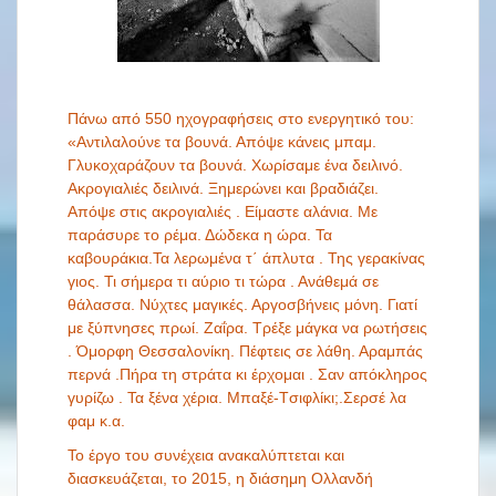
Πάνω από 550 ηχογραφήσεις στο ενεργητικό του:
«Αντιλαλούνε τα βουνά. Απόψε κάνεις μπαμ.
Γλυκοχαράζουν τα βουνά. Χωρίσαμε ένα δειλινό.
Ακρογιαλιές δειλινά. Ξημερώνει και βραδιάζει.
Απόψε στις ακρογιαλιές . Είμαστε αλάνια. Με
παράσυρε το ρέμα. Δώδεκα η ώρα. Τα
καβουράκια.Τα λερωμένα τ΄ άπλυτα . Της γερακίνας
γιος. Τι σήμερα τι αύριο τι τώρα . Ανάθεμά σε
θάλασσα. Νύχτες μαγικές. Αργοσβήνεις μόνη. Γιατί
με ξύπνησες πρωί. Ζαΐρα. Τρέξε μάγκα να ρωτήσεις
. Όμορφη Θεσσαλονίκη. Πέφτεις σε λάθη. Αραμπάς
περνά .Πήρα τη στράτα κι έρχομαι . Σαν απόκληρος
γυρίζω . Τα ξένα χέρια. Μπαξέ-Tσιφλίκι;.Σερσέ λα
φαμ κ.α.
Το έργο του συνέχεια ανακαλύπτεται και
διασκευάζεται, το 2015, η διάσημη Ολλανδή