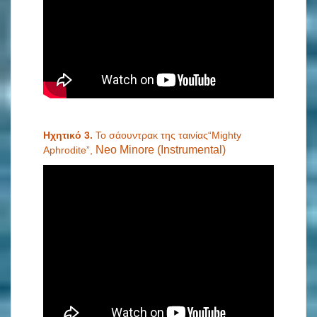
Ηχητικό 3.
Το σάουντρακ της ταινίας“Mighty
Neo Minore (Instrumental)
Aphrodite”,