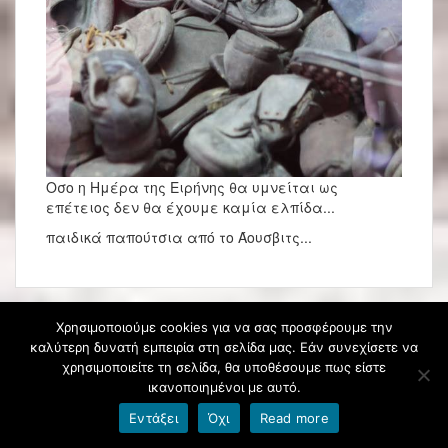
Οσο η Ημέρα της Ειρήνης θα υμνείται ως
επέτειος δεν θα έχουμε καμία ελπίδα...
παιδικά παπούτσια από το Άουσβιτς...
Χρησιμοποιούμε cookies για να σας προσφέρουμε την
καλύτερη δυνατή εμπειρία στη σελίδα μας. Εάν συνεχίσετε να
χρησιμοποιείτε τη σελίδα, θα υποθέσουμε πως είστε
6 Μαρτίου:Πανελλήνια Ημέρα κατά της
Σχολικής Βίας και του Εκφοβισμού
ικανοποιημένοι με αυτό.
Εντάξει
Όχι
Read more