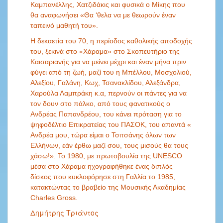
Καμπανέλλης, Χατζιδάκις και φυσικά ο Μίκης που
θα αναφωνήσει «Θα ‘θελα να με θεωρούν έναν
ταπεινό μαθητή του».
Η δεκαετία του 70, η περίοδος καθολικής αποδοχής
του, ξεκινά στο «Χάραμα» στο Σκοπευτήριο της
Καισαριανής για να μείνει μέχρι και έναν μήνα πριν
φύγει από τη ζωή, μαζί του η Μπέλλου, Μοσχολιού,
Αλεξίου, Γαλάνη, Κωχ, Τσανακλίδου, Αλεξάνδρα,
Χαρούλα Λαμπράκη κ.α, περνούν οι πάντες για να
τον δουν στο πάλκο, από τους φανατικούς ο
Ανδρέας Παπανδρέου, του κάνει πρόταση για το
ψηφοδέλτιο Επικρατείας του ΠΑΣΟΚ, του απαντά «
Ανδρέα μου, τώρα είμαι ο Τσιτσάνης όλων των
Ελλήνων, εάν έρθω μαζί σου, τους μισούς θα τους
χάσω!». Το 1980, με πρωτοβουλία της UNESCO
μέσα στο Χάραμα ηχογραφήθηκε ένας διπλός
δίσκος που κυκλοφόρησε στη Γαλλία το 1985,
κατακτώντας το βραβείο της Μουσικής Ακαδημίας
Charles Gross.
Δημήτρης Τριάντος