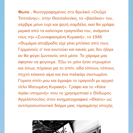
Φωτο .
Φωτογραφημένος στο θρυλικό «Ουζερί
Τσιτσάνης», στην Θεσσαλονίκη, το «βασίλειο» του,
σέρβιρε μόνο τυρί και ψητή σαρδέλα, εκεί θα γράψει
μερικά από τα καλύτερα τραγούδια του, ανάμεσα
τους την «Συννεφιασμένη Κυριακή», το 1948.
«Θυμάμαι αποβραδίς είχε γίνει μπλόκο από τους
Γερμανούς σ’ ένα κουτούκι και κανείς μας δεν ήξερε
αν θα φύγει ζωντανός από μέσα. Το χάραμα μας
άφησαν να φύγουμε. Έξω το χιόνι ήταν στρωμένο
και όπως πήγαινα για το σπίτι, είδα τόπους-τόπους
πηχτό κόκκινο αίμα και ένα παλικάρι σκοτωμένο.
Γύρισα σπίτι μου και έγραψα το τραγούδι με αρχικό
τίτλο Ματωμένη Κυριακή». Γράφει και το «Κάνε
λιγάκι υπομονή» που το χρησιμοποιεί ο Θόδωρος
Αγγελόπουλος στον κινηματογραφικό «Θίασο» ως
αντιπροσωπευτικό δείγμα μιας ταραγμένης εποχής.