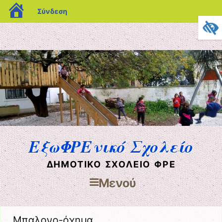
blogs.sch.gr
Σύνδεση
ΕξωΦΡΕνικό Σχολείο
ΔΗΜΟΤΙΚΌ ΣΧΟΛΕΊΟ ΦΡΕ
Μενού
Μετάβαση στο περιεχόμενο
Μπαλονο-όχημα