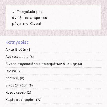
←
Το σχολείο μας
Πλοήγηση άρθρων
άνοιξε τα φτερά του
μέχρι την Κένυα!
Κατηγορίες
Α΄και Β΄τάξη
(8)
Ανακοινώσεις
(8)
Βίντεο-παρουσιάσεις πειραμάτων Φυσικής
(3)
Γενικά
(7)
Δράσεις
(8)
Ε΄και Στ΄τάξη
(8)
Κατασκευές
(2)
Χωρίς κατηγορία
(177)