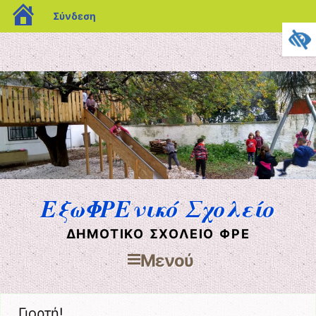
blogs.sch.gr
Σύνδεση
ΕξωΦΡΕνικό Σχολείο
ΔΗΜΟΤΙΚΌ ΣΧΟΛΕΊΟ ΦΡΕ
Μενού
Μετάβαση στο περιεχόμενο
Γιορτή!