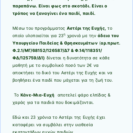
παραπάνω. Είναι φως στο σκοτάδι. Είναι ο
τρόπος να ξαναγίνει ένα παιδί, παιδί.
Μέσω του προγράμματος
Αστέρι της Ευχής,
το
η
οποίο υλοποιείται για 23
χρονιά με την
άδεια του
Υπουργείου Παιδείας & Θρησκευμάτων
(
αρ.πρωτ.
Φ.2.1/ΜΓ/68152/126587/Δ7 & Φ.14/118351/
ΦΔ/125759/Δ1)
δίνεται η δυνατότητα σε κάθε
μαθητή με το συμβολικό ποσό των 2€ να
αποκτήσει το δικό του Αστέρι της Ευχής και να
βοηθήσει ένα παιδί που μάχεται για τη ζωή του.
Το
Κάνε-Μια-Ευχή
αποτελεί φάρο ελπίδας &
χαράς για τα παιδιά που δοκιμάζονται.
Εδώ και 23 χρόνια το Αστέρι της Ευχής έχει
καταφέρει να συμβάλει στην υιοθεσία
εκατοντάδων ευχών παιδιών.