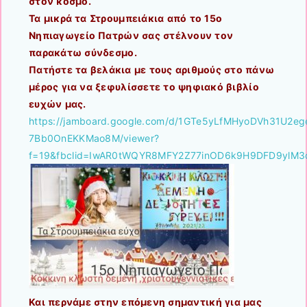
στον κόσμο.
Τα μικρά τα Στρουμπειάκια από το 15ο
Νηπιαγωγείο Πατρών σας στέλνουν τον
παρακάτω σύνδεσμο.
Πατήστε τα βελάκια με τους αριθμούς στο πάνω
μέρος για να ξεφυλίσσετε το ψηφιακό βιβλίο
ευχών μας.
https://jamboard.google.com/d/1GTe5yLfMHyoDVh31U2e
7Bb0OnEKKMao8M/viewer?
f=19&fbclid=IwAR0tWQYR8MFY2Z77inOD6k9H9DFD9ylM
Και περνάμε στην επόμενη σημαντική για μας