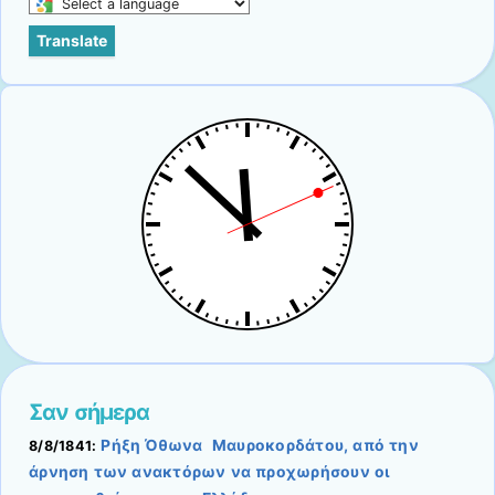
Select
a
Translate
language
to
translate
this
page
Σαν σήμερα
Ρήξη Όθωνα  Μαυροκορδάτου, από την
8/8/1841:
άρνηση των ανακτόρων να προχωρήσουν οι