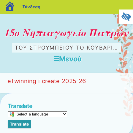
blogs.sch.gr
Σύνδεση
15ο Νηπιαγωγείο Πατρών
ΤΟΥ ΣΤΡΟΥΜΠΕΊΟΥ ΤΟ ΚΟΥΒΆΡΙ…
Μενού
Μετάβαση στο περιεχόμενο
eTwinning i create 2025-26
Translate
Select
a
Translate
language