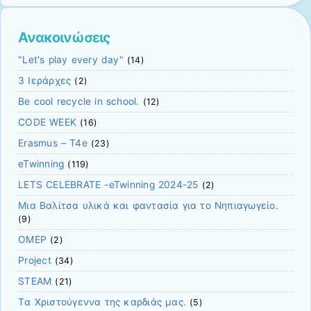
to
translate
this
Ανακοινώσεις
page
"Let's play every day"
(14)
3 Ιεράρχες
(2)
Be cool recycle in school.
(12)
CODE WEEK
(16)
Erasmus – T4e
(23)
eTwinning
(119)
LETS CELEBRATE -eTwinning 2024-25
(2)
Mια Βαλίτσα υλικά και φαντασία για το Νηπιαγωγείο.
(9)
OMEP
(2)
Project
(34)
STEAM
(21)
Tα Χριστούγεννα της καρδιάς μας.
(5)