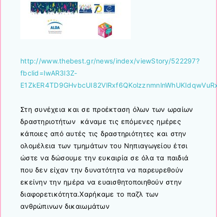
http://www.thebest.gr/news/index/viewStory/522297?
fbclid=IwAR3l3Z-
E1ZkER4TD9GHvbcUI82VlRxf6QKolzznmnlnWhUKIdqwVuR
Στη συνέχεια και σε προέκταση όλων των ωραίων
δραστηριοτήτων κάναμε τις επόμενες ημέρες
κάποιες από αυτές τις δραστηριότητες και στην
ολομέλεια των τμημάτων του Νηπιαγωγείου έτσι
ώστε να δώσουμε την ευκαιρία σε όλα τα παιδιά
που δεν είχαν την δυνατότητα να παρευρεθούν
εκείνην την ημέρα να ευαισθητοποιηθούν στην
διαφορετικότητα.Χαρήκαμε το παζλ των
ανθρώπινων δικαιωμάτων