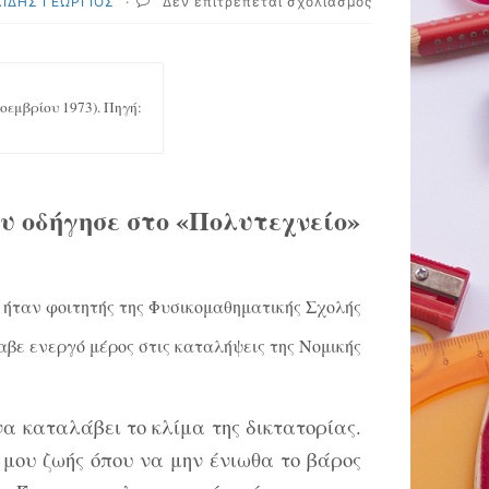
στο
ΙΔΗΣ ΓΕΩΡΓΙΟΣ
·
Δεν επιτρέπεται σχολιασμός
Μια
μαρτυρία
για
τη
ζωή
οεμβρίου 1973). Πηγή:
στη
δικτατορία
και
για
τα
υ οδήγησε στο «Πολυτεχνείο»
γεγονότα
στο
Πολυτεχνείο
 ήταν φοιτητής της Φυσικομαθηματικής Σχολής
αβε ενεργό μέρος στις καταλήψεις της Νομικής
να καταλάβει το κλίμα της δικτατορίας.
 μου ζωής όπου να μην ένιωθα το βάρος