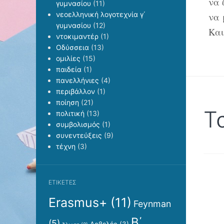
να 
γυμνασίου
(11)
νεοελληνική λογοτεχνία γ΄
να 
γυμνασίου
(12)
Και
ντοκιμαντέρ
(1)
Οδύσσεια
(13)
ομιλίες
(15)
παιδεία
(1)
πανελλήνιες
(4)
περιβάλλον
(1)
ποίηση
(21)
Τ
πολιτική
(13)
συμβολισμός
(1)
συνεντεύξεις
(9)
τέχνη
(3)
ΕΤΙΚΈΤΕΣ
Erasmus+
(11)
Feynman
Β΄
(5)