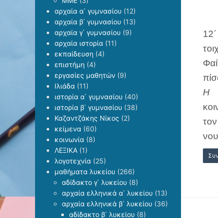
ΜΜΕ
(3)
αρχαία α΄ γυμνασίου
(12)
αρχαία β΄ γυμνασίου
(13)
αρχαία γ΄ γυμνασίου
(9)
12΄
αρχαία ιστορία
(11)
τοι
εκπαίδευση
(4)
Φαί
επιστήμη
(4)
εργασίες μαθητών
(9)
πίσ
Ιλιάδα
(11)
Η π
ιστορία α΄ γυμνασίου
(40)
κοι
ιστορία β΄ γυμνασίου
(38)
Καζαντζάκης Νίκος
(2)
τον
κείμενα
(60)
νου
κοινωνία
(8)
ΛΕΞΙΚΑ
(1)
Συ
λογοτεχνία
(25)
μαθήματα λυκείου
(266)
αδίδακτο γ΄ λυκείου
(8)
αρχαία ελληνικά α΄ λυκείου
(13)
αρχαία ελληνικά β΄ λυκείου
(36)
αδίδακτο β΄ λυκείου
(8)