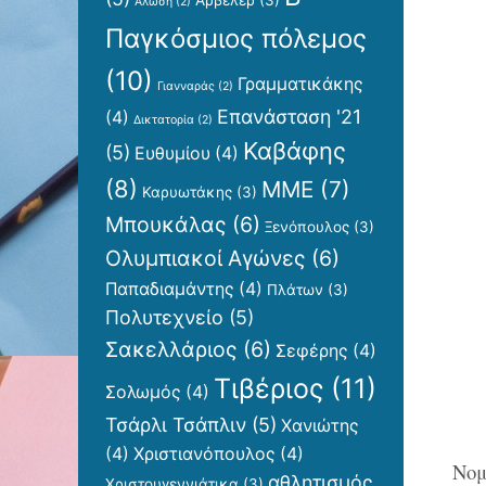
Αρβελέρ
(3)
Άλωση
(2)
Παγκόσμιος πόλεμος
(10)
Γραμματικάκης
Γιανναράς
(2)
Επανάσταση '21
(4)
Δικτατορία
(2)
Καβάφης
(5)
Ευθυμίου
(4)
(8)
ΜΜΕ
(7)
Καρυωτάκης
(3)
Μπουκάλας
(6)
Ξενόπουλος
(3)
Ολυμπιακοί Αγώνες
(6)
Παπαδιαμάντης
(4)
Πλάτων
(3)
Πολυτεχνείο
(5)
Σακελλάριος
(6)
Σεφέρης
(4)
Τιβέριος
(11)
Σολωμός
(4)
Τσάρλι Τσάπλιν
(5)
Χανιώτης
(4)
Χριστιανόπουλος
(4)
Νομ
αθλητισμός
Χριστουγεννιάτικα
(3)