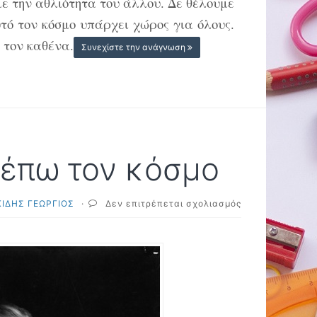
 με την αθλιότητα του άλλου. Δε θέλουμε
Δικτάτωρ”)
τό τον κόσμο υπάρχει χώρος για όλους.
 τον καθένα.
Συνεχίστε την ανάγνωση
λέπω τον κόσμο
στο
ΙΔΗΣ ΓΕΩΡΓΙΟΣ
·
Δεν επιτρέπεται σχολιασμός
Τσάρλι
Τσάπλιν:
πώς
βλέπω
τον
κόσμο