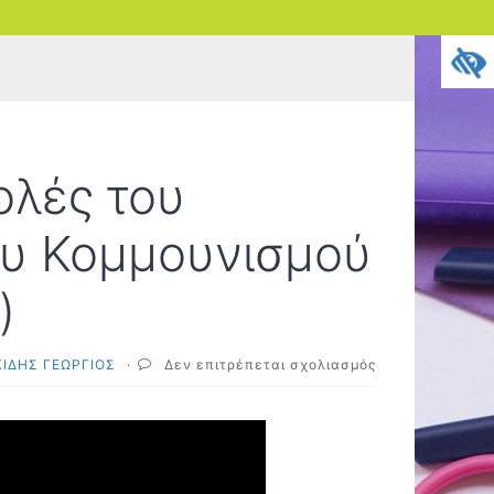
ολές του
ου Κομμουνισμού
)
στο
ΙΔΗΣ ΓΕΩΡΓΙΟΣ
·
Δεν επιτρέπεται σχολιασμός
Οι
θρησκευτικές
καταβολές
του
Φιλελευθερισμο
και