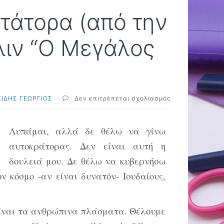
κτάτορα (από την
λιν “Ο Μεγάλος
στο
ΙΔΗΣ ΓΕΩΡΓΙΟΣ
·
Δεν επιτρέπεται σχολιασμός
Ο
τελικός
λόγος
Λυπάμαι, αλλά δε θέλω να γίνω
του
αυτοκράτορας. Δεν είναι αυτή η
δικτάτορα
(από
δουλειά μου. Δε θέλω να κυβερνήσω
την
 κόσμο -αν είναι δυνατόν- Ιουδαίους,
ταινία
του
Τσάρλι
Τσάπλιν
 είναι τα ανθρώπινα πλάσματα. Θέλουμε
“Ο
Μεγάλος