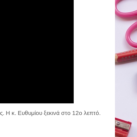
του
Κομμουνισμού
(ομιλία
της
Μ.
Ευθυμίου)
ς. Η κ. Ευθυμίου ξεκινά στο 12ο λεπτό.