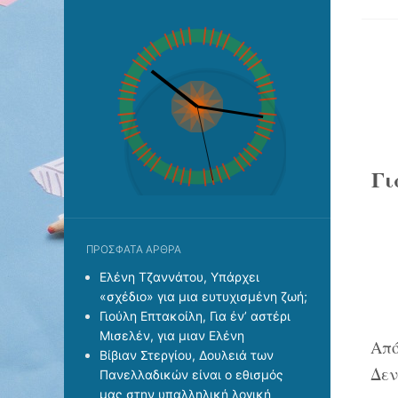
Γι
ΠΡΌΣΦΑΤΑ ΆΡΘΡΑ
Ελένη Τζαννάτου, Υπάρχει
«σχέδιο» για μια ευτυχισμένη ζωή;
Γιούλη Επτακοίλη, Για έν’ αστέρι
Μισελέν, για μιαν Ελένη
Από
Βίβιαν Στεργίου, Δουλειά των
Δεν
Πανελλαδικών είναι ο εθισμός
μας στην υπαλληλική λογική