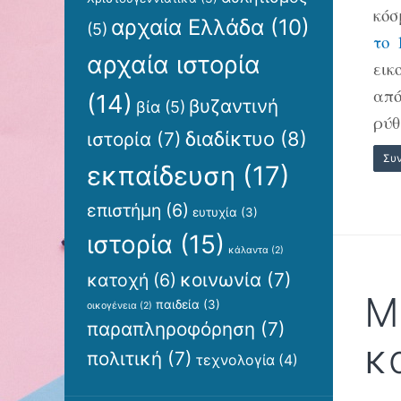
κόσ
αρχαία Ελλάδα
(10)
(5)
το 
αρχαία ιστορία
εικ
από
(14)
βυζαντινή
βία
(5)
ρύθ
διαδίκτυο
(8)
ιστορία
(7)
Συ
εκπαίδευση
(17)
επιστήμη
(6)
ευτυχία
(3)
ιστορία
(15)
κάλαντα
(2)
κοινωνία
(7)
κατοχή
(6)
Μ
παιδεία
(3)
οικογένεια
(2)
παραπληροφόρηση
(7)
κ
πολιτική
(7)
τεχνολογία
(4)