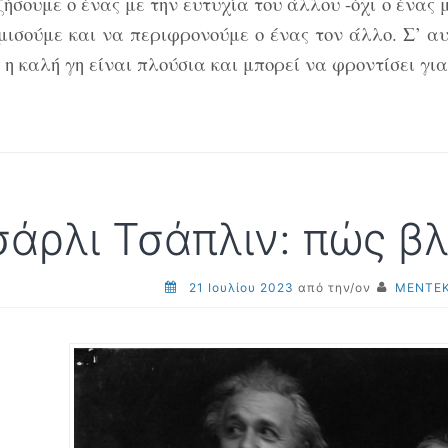
ζήσουμε ο ένας με την ευτυχία του άλλου -όχι ο ένας
μισούμε και να περιφρονούμε ο ένας τον άλλο. Σ’ αυ
 η καλή γη είναι πλούσια και μπορεί να φροντίσει για
σάρλι Τσάπλιν: πώς β
21 Ιουλίου 2023
από την/ον
ΜΕΝΤΕΚ