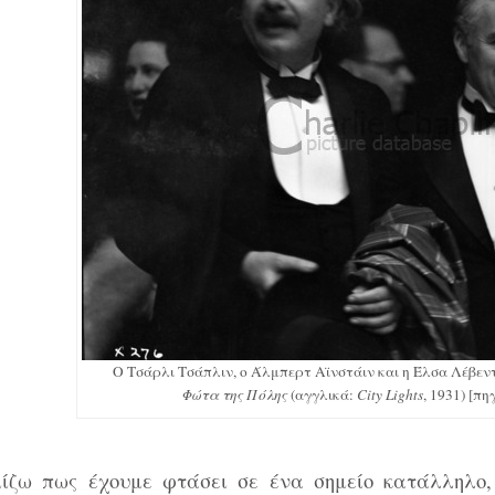
Ο Τσάρλι Τσάπλιν, ο Άλμπερτ Αϊνστάιν και η Έλσα Λέβεν
Φώτα της Πόλης
(αγγλικά:
City Lights
‎, 1931) [π
ίζω πως έχουμε φτάσει σε ένα σημείο κατάλληλο,