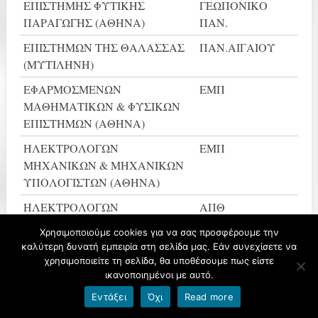
ΕΠΙΣΤΗΜΗΣ ΦΥΤΙΚΗΣ
ΓΕΩΠΟΝΙΚΟ
ΠΑΡΑΓΩΓΗΣ (ΑΘΗΝΑ)
ΠΑΝ.
ΕΠΙΣΤΗΜΩΝ ΤΗΣ ΘΑΛΑΣΣΑΣ
ΠΑΝ.ΑΙΓΑΙΟΥ
(ΜΥΤΙΛΗΝΗ)
ΕΦΑΡΜΟΣΜΕΝΩΝ
ΕΜΠ
ΜΑΘΗΜΑΤΙΚΩΝ & ΦΥΣΙΚΩΝ
ΕΠΙΣΤΗΜΩΝ (ΑΘΗΝΑ)
ΗΛΕΚΤΡΟΛΟΓΩΝ
ΕΜΠ
ΜΗΧΑΝΙΚΩΝ & ΜΗΧΑΝΙΚΩΝ
ΥΠΟΛΟΓΙΣΤΩΝ (ΑΘΗΝΑ)
ΗΛΕΚΤΡΟΛΟΓΩΝ
ΑΠΘ
ΜΗΧΑΝΙΚΩΝ & ΜΗΧΑΝΙΚΩΝ
Χρησιμοποιούμε cookies για να σας προσφέρουμε την
ΥΠΟΛΟΓΙΣΤΩΝ
καλύτερη δυνατή εμπειρία στη σελίδα μας. Εάν συνεχίσετε να
(ΘΕΣΣΑΛΟΝΙΚΗ)
χρησιμοποιείτε τη σελίδα, θα υποθέσουμε πως είστε
ικανοποιημένοι με αυτό.
ΗΛΕΚΤΡΟΛΟΓΩΝ
ΠΑΝ.ΘΕΣΣΑΛΙΑΣ
Εντάξει
Όχι
Read more
ΜΗΧΑΝΙΚΩΝ & ΜΗΧΑΝΙΚΩΝ
ΥΠΟΛΟΓΙΣΤΩΝ (ΒΟΛΟΣ)