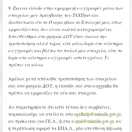
9. Έκανα είσοδο στην εφαρμογή e-εγγραφές μέσω των
στοιχείων μου πρόσβασης του TAXISnet και
διαπίστωσα ότι το Όνομα ή/και το Επώνυμό μου, όπως
εμφανίζονται, δεν είναι σωστά καταχωρισμένα.
Απευθύνθηκα στο μητρώο ΔΟΥ όπου έκανα την
τροποποίηση αλλά τώρα, είτε κάνω login στο σύστημα
e-εγγραφές και βλέπω τα παλιά μου στοιχεία, είτε το
login στο σύστημα e-εγγραφές αποτυγχάνει. Τι
πρέπει να κάνω;
Αμέσως μετά από κάθε τροποποίηση των στοιχείων
σας στο μητρώο ΔΟΥ, η είσοδός σας στο e-eggrafes θα
πρέπει να εμφανίζει τα νέα σας στοιχεία.
Αν παρατηρήσετε ότι κάτι τέτοιο δεν συμβαίνει,
παρακαλούμε να στείλετε στο
egelhelp@minedu.gov.gr
,
αν πρόκειται για ΓΕ.Λ., ή στο
e-epal@minedu.gov.gr
, αν
η περίπτωση αφορά τα ΕΠΑ.Λ., μία υπεύθυνη δήλωση