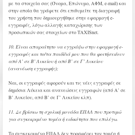
με τα στοιχεία σας (Όνομα, Επώνυμο, ΑΦΜ, e-mail) και
στην οποία θα γράφετε ότι επιθυμείτε τη διαγραφή
του χρήστη που δημιουργήθηκε στην εφαρμογή e-
εγγραφές, λόγω αλλαγής καταχώρισης των
προσωπικών σας στοιχείων στο TAXISnet.
10. Είναι απαραίτητο να εγγράψω στην εφαρμογή e-
εγγραφές και το/τα παιδί/ιά μου που θα φοιτήσει/ουν
από Α’ σε Β’ Λυκείου ή από Β’ σε Γ’ Λυκείου
(ανανέωση εγγραφής);
Ναι, οι εγγραφές αφορούν και τις νέες εγγραφές σε
δημόσια Λύκεια και ανανεώσεις εγγραφών (από Α’ σε
Β’ Λυκείου, από Β’ σε Γ’ Λυκείου κλπ).
11. Δε βρίσκω τη σχολική μονάδα ΕΠΑΛ που προτιμώ
για συγκεκριμένο τομέα ή ειδικότητα που επιλέγω.
Το συγκεκριμένο ΕΠΑΛ δεν προσφέρει τον τομέα ή