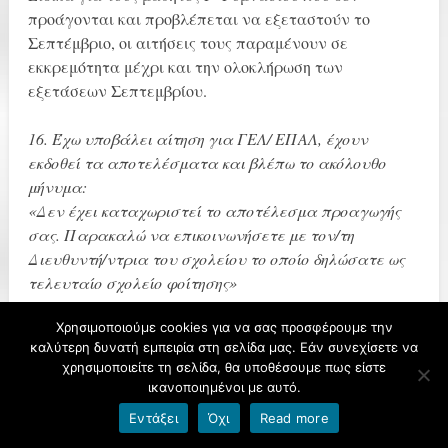
προάγονται και προβλέπεται να εξεταστούν το
Σεπτέμβριο, οι αιτήσεις τους παραμένουν σε
εκκρεμότητα μέχρι και την ολοκλήρωση των
εξετάσεων Σεπτεμβρίου.
16. Έχω υποβάλει αίτηση για ΓΕΛ/ ΕΠΑΛ, έχουν
εκδοθεί τα αποτελέσματα και βλέπω το ακόλουθο
μήνυμα:
«Δεν έχει καταχωριστεί το αποτέλεσμα προαγωγής
σας. Παρακαλώ να επικοινωνήσετε με τον/τη
Διευθυντή/ντρια του σχολείου το οποίο δηλώσατε ως
τελευταίο σχολείο φοίτησης»
Τι ενέργειες πρέπει να κάνω;
Χρησιμοποιούμε cookies για να σας προσφέρουμε την
καλύτερη δυνατή εμπειρία στη σελίδα μας. Εάν συνεχίσετε να
Παρακαλώ επικοινωνήστε με τον/τη Διευθυντή/ντρια
χρησιμοποιείτε τη σελίδα, θα υποθέσουμε πως είστε
του σχολείου στο οποίο ανήκετε, ώστε να προβεί
ικανοποιημένοι με αυτό.
άμεσα στην ηλεκτρονική ενημέρωση φοίτησής σας.
Εντάξει
Όχι
Read more