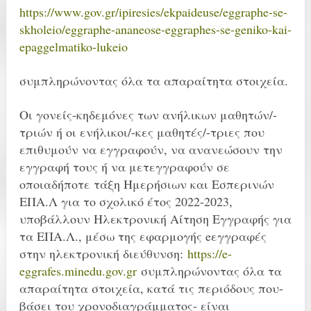
https://www.gov.gr/ipiresies/ekpaideuse/eggraphe-se-
skholeio/eggraphe-ananeose-eggraphes-se-geniko-kai-
epaggelmatiko-lukeio
συμπληρώνοντας όλα τα απαραίτητα στοιχεία.
Οι γονείς-κηδεμόνες των ανήλικων μαθητών/-
τριών ή οι ενήλικοι/-κες μαθητές/-τριες που
επιθυμούν να εγγραφούν, να ανανεώσουν την
εγγραφή τους ή να μετεγγραφούν σε
οποιαδήποτε τάξη Ημερήσιων και Εσπερινών
ΕΠΑ.Λ για το σχολικό έτος 2022-2023,
υποβάλλουν Ηλεκτρονική Αίτηση Εγγραφής για
τα ΕΠΑ.Λ., μέσω της εφαρμογής eεγγραφές
στην ηλεκτρονική διεύθυνση:
https://e-
eggrafes.minedu.gov.gr
συμπληρώνοντας όλα τα
απαραίτητα στοιχεία, κατά τις περιόδους που-
βάσει του χρονοδιαγράμματος- είναι