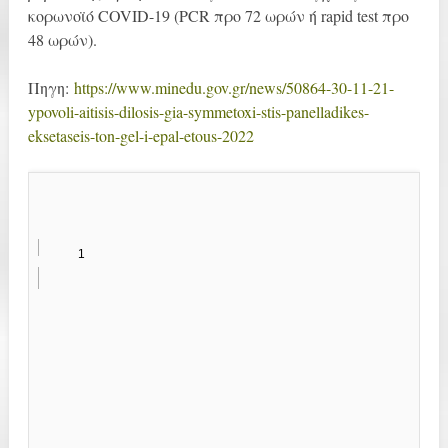
κορωνοϊό COVID-19 (PCR προ 72 ωρών ή rapid test προ
48 ωρών).
Πηγη:
https://www.minedu.gov.gr/news/50864-30-11-21-
ypovoli-aitisis-dilosis-gia-symmetoxi-stis-panelladikes-
eksetaseis-ton-gel-i-epal-etous-2022