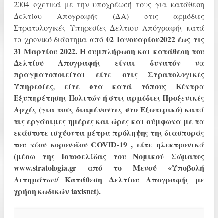
2004 σχετικά με την υποχρέωσή τους για κατάθεση
Δελτίου Απογραφής (ΔΑ) στις αρμόδιες
Στρατολογικές Υπηρεσίες Δελτιου Απόγραφής κατά
02
Ιανουαρίου2022 έως τις
το χρονικό διάστημα από
31 Μαρτίου 2022. Η συμπλήρωση και κατάθεση του
Δελτίου
Απογραφής είναι δυνατόν να
πραγματοποιείται είτε στις Στρατολογικές
Υπηρεσίες, είτε
στα κατά τόπους Κέντρα
Εξυπηρέτησης Πολιτών ή στις αρμόδιες Προξενικές
Αρχές (για
τους διαμένοντες στο Εξωτερικό) κατά
τις εργάσιμες ημέρες και ώρες και σύμφωνα με τα
εκάστοτε ισχύοντα μέτρα πρόληψης της διασποράς
του νέου κορονοϊου COVID-19 , είτε
ηλεκτρονικά
(μέσω της Ιστοσελίδας του Νομικού Σώματος
www.stratologia.gr
από το
Μενού «Υποβολή
Αιτημάτων/ Κατάθεση Δελτίου Απογραφής με
χρήση κωδικών
taxisnet).