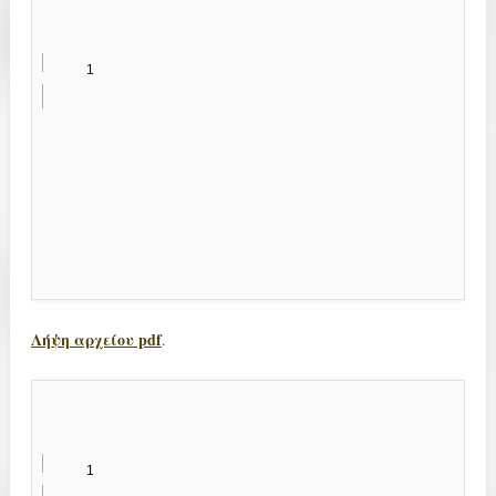
Λήψη αρχείου pdf
.