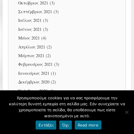
Οκτώβριος 2021
(3)
Σεπτέμβριος 2021
(3)
Ιούλιος 2021
(3)
Ιούνιος 2021
(3)
Μάιος 2021
(4)
Απρίλιος 2021
(2)
Μάρτιος 2021
(2)
Φεβρουάριος 2021
(3)
Ιανουάριος 2021
(1)
Δεκέμβριος 2020
(2)
Νοέμβριος 2020
(4)
Χρησιμοποιούμε cookies για να σας προσφέρουμε την
Οκτώβριος 2020
(1)
καλύτερη δυνατή εμπειρία στη σελίδα μας. Εάν συνεχίσετε να
Σεπτέμβριος 2020
(2)
χρησιμοποιείτε τη σελίδα, θα υποθέσουμε πως είστε
ικανοποιημένοι με αυτό.
Ιούλιος 2020
(3)
Εντάξει
Όχι
Read more
Ιούνιος 2020
(7)