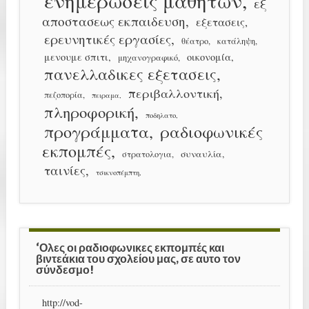
ενημερώσεις μαθητών
εξ
αποστασεως εκπαιδευση
εξετασεις
ερευνητικές εργασίες
θέατρο
κατάληψη
μενουμε σπιτι
οικονομία
μηχανογραφικό
πανελλαδικες εξετασεις
περιβαλλοντική
πεζοπορία
πειραμα
πληροφορική
ποδηλατο
προγράμματα
ραδιοφωνικές
εκπομπές
συναυλία
στρατολογια
ταινίες
τσικνοπέμπτη
‘Ολες οι ραδιοφωνικες εκπομπές και
βιντεάκια του σχολείου μας, σε αυτο τον
σύνδεσμο!
http://vod-