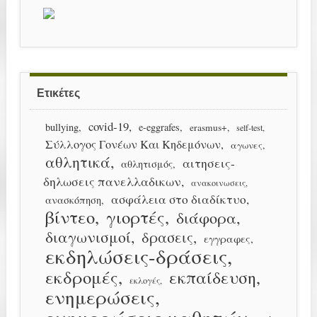
Ετικέτες
covid-19
bullying
e-eggrafes
erasmus+
self-test
Σύλλογος Γονέων Και Κηδεμόνων
αγωνες
αθλητικά
αιτησεις-
αθλητισμός
δηλωσεις πανελλαδικων
ανακοινωσεις
ασφάλεια στο διαδίκτυο
ανασκόπηση
βίντεο
γιορτές
διάφορα
διαγωνισμοί
δρασεις
εγγραφες
εκδηλώσεις-δράσεις
εκδρομές
εκπαίδευση
εκλογές
ενημερώσεις