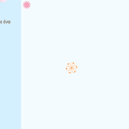
ε ένα