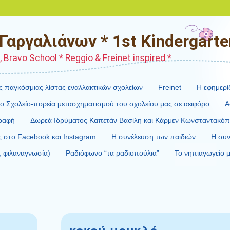
αργαλιάνων * 1st Kindergarten
Bravo School * Reggio & Freinet inspired *
ς παγκόσμιας λίστας εναλλακτικών σχολείων
Freinet
H εφημερί
ο Σχολείο-πορεία μετασχηματισμού του σχολείου μας σε αειφόρο
Α
γραφή
Δωρεά Ιδρύματος Καπετάν Βασίλη και Κάρμεν Κωνσταντακό
ς στο Facebook και Instagram
Η συνέλευση των παιδιών
Η συν
, φιλαναγνωσία)
Ραδιόφωνο “τα ραδιοπούλια”
Το νηπιαγωγείο μ
κοκού μουκλό