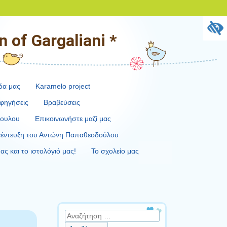
 of Gargaliani *
δα μας
Karamelo project
φηγήσεις
Βραβεύσεις
πουλου
Επικοινωνήστε μαζί μας
έντευξη του Αντώνη Παπαθεοδούλου
ας και το ιστολόγιό μας!
Το σχολείο μας
Αναζήτηση