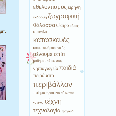
εθελοντισμός
ειρήνη
ζωγραφική
εκδρομή
θάλασσα
θέατρο
κήπος
 μην
καραντίνα
κατασκευές
κατασκευή
κορονοιός
μένουμε σπίτι
μαθηματικά
μουσική
παιδιά
νηπιαγωγείο
πειράματα
περιβάλλον
ποίημα
προαύλιο
σύλλογος
τέχνη
γονέων
τεχνολογία
τραγούδι