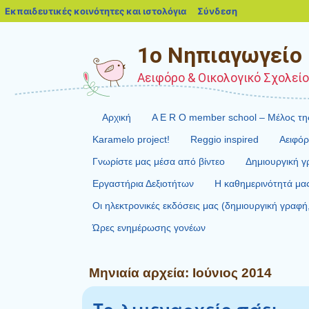
blogs.sch.gr
Εκπαιδευτικές κοινότητες και ιστολόγια
Σύνδεση
1o Νηπιαγωγείο Γ
Αειφόρο & Οικολογικό Σχολείο, 
Αρχική
A E R O member school – Μέλος τη
Karamelo project!
Reggio inspired
Αειφόρ
Γνωρίστε μας μέσα από βίντεο
Δημιουργική 
Εργαστήρια Δεξιοτήτων
Η καθημερινότητά μα
Οι ηλεκτρονικές εκδόσεις μας (δημιουργική γραφή
Ώρες ενημέρωσης γονέων
Μηνιαία αρχεία:
Ιούνιος 2014
Το λιμεναρχείο πάει