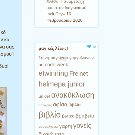
ΧΑΡΑ: Η συμμετοχή
μας στον διαγωνισμό
IncluCity»
16
Φεβρουαρίου 2026
ικό
ν και
“να σας
μαγικές λέξεις!
όσμου”!
1ο νηπιαγωγείο γαργαλιάνων
code week
art
δυο!
etwinning
Freinet
helmepa junior
ανακύκλωση
unicef
αφίσα
βιβλία
απόκριες
βιβλίο
βραβείο
βιντεο
γονείς
γιορτή
γαργαλιάνοι
δικαιώματα