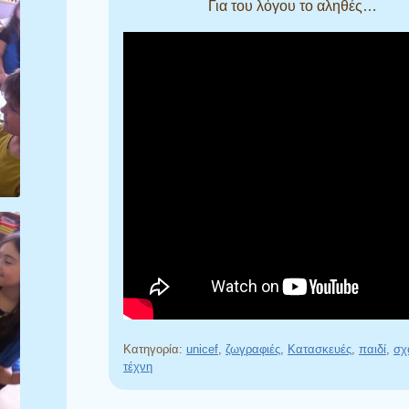
Για του λόγου το αληθές…
Κατηγορία:
unicef
,
ζωγραφιές
,
Κατασκευές
,
παιδί
,
σχ
τέχνη