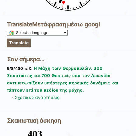
TranslateΜετάφραση μέσω googl
Select
a
Translate
language
to
Σαν σήμερα...
translate
this
Η Μάχη των Θερμοπυλών. 300
9/8/480 π.Χ:
page
Σπαρτιάτες και 700 Θεσπιείς υπό τον Λεωνίδα
αντιμετωπίζουν υπέρτερες περσικές δυνάμεις και
πίπτουν επί του πεδίου της μάχης.
Σχετικές αναρτήσεις
-
Σκακιστική άσκηση