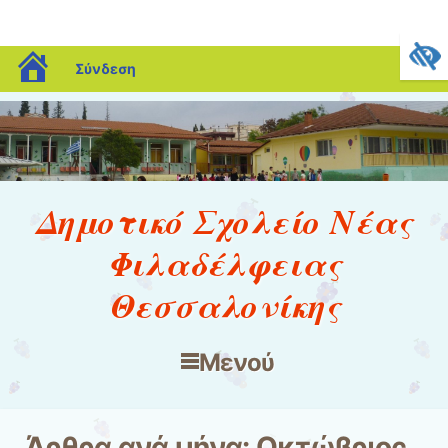
blogs.sch.gr
Σύνδεση
Δημοτικό Σχολείο Νέας
Φιλαδέλφειας
Θεσσαλονίκης
Μενού
Μετάβαση στο περιεχόμενο
Άρθρα ανά μήνα:
Οκτώβριος