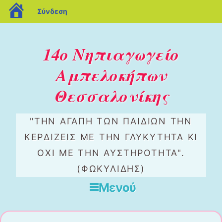
blogs.sch.gr
Σύνδεση
14ο Νηπιαγωγείο
Αμπελοκήπων
Θεσσαλονίκης
"ΤΗΝ ΑΓΆΠΗ ΤΩΝ ΠΑΙΔΙΏΝ ΤΗΝ
ΚΕΡΔΊΖΕΙΣ ΜΕ ΤΗΝ ΓΛΥΚΎΤΗΤΑ ΚΙ
ΌΧΙ ΜΕ ΤΗΝ ΑΥΣΤΗΡΌΤΗΤΑ".
(ΦΩΚΥΛΙΔΗΣ)
Μενού
Μετάβαση στο περιεχόμενο