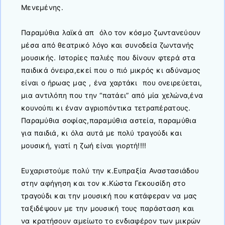
Μενεμένης.
Παραμύθια λαϊκά απ όλο τον κόσμο ζωντανεύουν
μέσα από θεατρικό λόγο και συνοδεία ζωντανής
μουσικής. Ιστορίες παλιές που δίνουν φτερά στα
παιδικά όνειρα,εκεί που ο πιό μικρός κι αδύναμος
είναι ο ήρωας μας , ένα χαρτάκι που ονειρεύεται,
μια αντιλόπη που την “πατάει” από μία χελώνα,ένα
κουνούπι κι έναν αγριοπόντικα τετραπέρατους.
Παραμύθια σοφίας,παραμύθια αστεία, παραμύθια
για παιδιά, κι όλα αυτά με πολύ τραγούδι και
μουσική, γιατί η ζωή είναι γιορτή!!!!
Ευχαριστούμε πολύ την κ.Ευπραξία Αναστασιάδου
στην αφήγηση και τον κ.Κώστα Γεκουσίδη στο
τραγούδι και την μουσική που κατάφεραν να μας
ταξιδέψουν με την μουσική τους παράσταση και
να κρατήσουν αμείωτο το ενδιαφέρον των μικρών