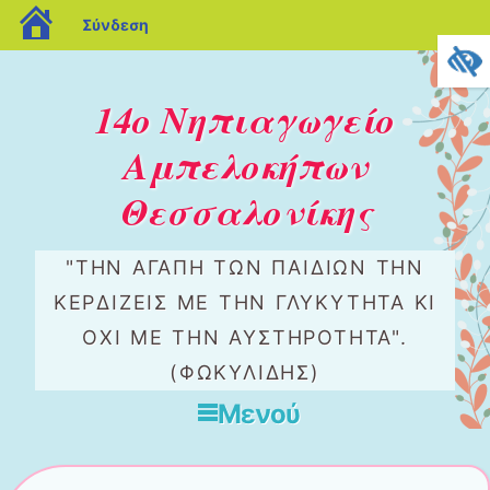
blogs.sch.gr
Σύνδεση
14ο Νηπιαγωγείο
Αμπελοκήπων
Θεσσαλονίκης
"ΤΗΝ ΑΓΆΠΗ ΤΩΝ ΠΑΙΔΙΏΝ ΤΗΝ
ΚΕΡΔΊΖΕΙΣ ΜΕ ΤΗΝ ΓΛΥΚΎΤΗΤΑ ΚΙ
ΌΧΙ ΜΕ ΤΗΝ ΑΥΣΤΗΡΌΤΗΤΑ".
(ΦΩΚΥΛΙΔΗΣ)
Μενού
Μετάβαση στο περιεχόμενο