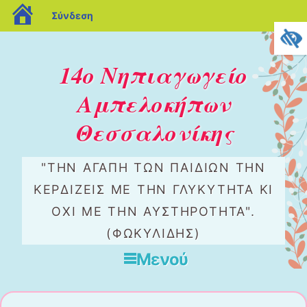
blogs.sch.gr
Σύνδεση
14ο Νηπιαγωγείο
Αμπελοκήπων
Θεσσαλονίκης
"ΤΗΝ ΑΓΆΠΗ ΤΩΝ ΠΑΙΔΙΏΝ ΤΗΝ
ΚΕΡΔΊΖΕΙΣ ΜΕ ΤΗΝ ΓΛΥΚΎΤΗΤΑ ΚΙ
ΌΧΙ ΜΕ ΤΗΝ ΑΥΣΤΗΡΌΤΗΤΑ".
(ΦΩΚΥΛΙΔΗΣ)
Μενού
Μετάβαση στο περιεχόμενο