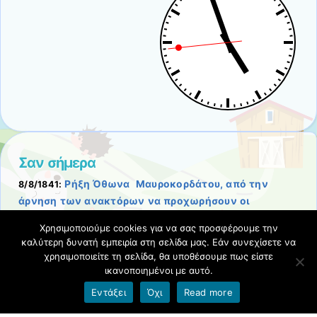
Σαν σήμερα
Ρήξη Όθωνα  Μαυροκορδάτου, από την
8/8/1841:
άρνηση των ανακτόρων να προχωρήσουν οι
μεταρρυθμίσεις στην Ελλάδα.
Χρησιμοποιούμε cookies για να σας προσφέρουμε την
Σχετικές αναρτήσεις
-
καλύτερη δυνατή εμπειρία στη σελίδα μας. Εάν συνεχίσετε να
χρησιμοποιείτε τη σελίδα, θα υποθέσουμε πως είστε
ικανοποιημένοι με αυτό.
Όροι χρήσης blogs.sch.gr
|
Δήλωση προσβασιμότητας
Εντάξει
Όχι
Read more