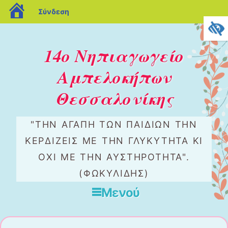
blogs.sch.gr
Σύνδεση
14ο Νηπιαγωγείο
Αμπελοκήπων
Θεσσαλονίκης
"ΤΗΝ ΑΓΆΠΗ ΤΩΝ ΠΑΙΔΙΏΝ ΤΗΝ
ΚΕΡΔΊΖΕΙΣ ΜΕ ΤΗΝ ΓΛΥΚΎΤΗΤΑ ΚΙ
ΌΧΙ ΜΕ ΤΗΝ ΑΥΣΤΗΡΌΤΗΤΑ".
(ΦΩΚΥΛΙΔΗΣ)
Μενού
Μετάβαση στο περιεχόμενο