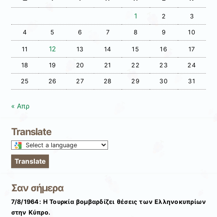
1
2
3
4
5
6
7
8
9
10
12
11
13
14
15
16
17
18
19
20
21
22
23
24
25
26
27
28
29
30
31
« Απρ
Translate
Select
a
Translate
language
to
Σαν σήμερα
translate
this
7/8/1964: Η Τουρκία βομβαρδίζει θέσεις των Ελληνοκυπρίων
page
στην Κύπρο.