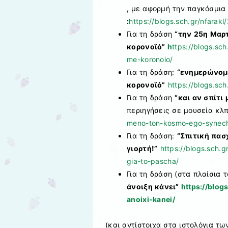
,
με αφορμή την παγκόσμια 
:
https://blogs.sch.gr/nfarak
Για τη δράση
“την 25η Μαρτ
κορονοϊό”
h
ttps://blogs.sc
me-koronoio/
Για τη δράση:
“ενημερώνομα
κορονοϊό”
https://blogs.sc
Για τη δράση
“και αν σπίτι
περιηγήσεις σε μουσεία κλπ
meno-ton-kosmo-ego-synech
Για τη δράση:
“Σπιτική πασ
γιορτή!”
https://blogs.sch.g
gia-to-pascha/
Για τη δράση (στα πλαίσια
άνοιξη κάνει”
https://blog
anoixi-kanei/
(και αντίστοιχα στα ιστολόγια τ