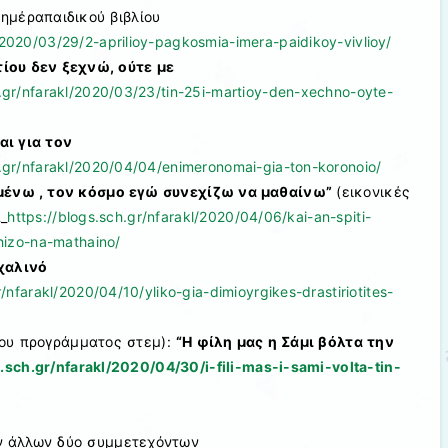
ημέραπαιδικού βιβλίου
l/2020/03/29/2-aprilioy-pagkosmia-imera-paidikoy-vivlioy/
ίου δεν ξεχνώ, ούτε με
h.gr/nfarakl/2020/03/23/tin-25i-martioy-den-xechno-oyte-
ι για τον
h.gr/nfarakl/2020/04/04/enimeronomai-gia-ton-koronoio/
 μένω , τον κόσμο εγώ συνεχίζω να μαθαίνω”
(εικονικές
_
https://blogs.sch.gr/nfarakl/2020/04/06/kai-an-spiti-
izo-na-mathaino/
χαλινό
r/nfarakl/2020/04/10/yliko-gia-dimioyrgikes-drastiriotites-
 του προγράμματος στεμ):
“Η φίλη μας η Σάμι βόλτα την
s.sch.gr/nfarakl/2020/04/30/i-fili-mas-i-sami-volta-tin-
ων άλλων δύο συμμετεχόντων