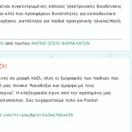
είναι συγκεντρωμένες κάποιες ηλεκτρονικές διευθύνσεις
τρο κλπ) που προσφέρουν δυνατότητες για εκπαιδευτικά
ιηγήσεις ,κατάλληλα για παιδιά προσχολικής ηλικίας!Καλή
20
από τον/την
ΝΗΠΙΑΓΩΓΕΙΟ ΦΑΡΑΚΛΑΤΩΝ
ζλ!
ες σε μορφή παζλ, όλες οι ζωγραφιές των παιδιών που
ό μας πίνακα “Αισιοδοξώ και όμορφα με τους
περνώ”. Η επεξεργασία έγινε από την αγαπημένη μας
σιλοπούλου. Σας ευχαριστούμε πολύ κα Ρούλα!
net.com/?rc=play&pid=0a3aa7d6a436