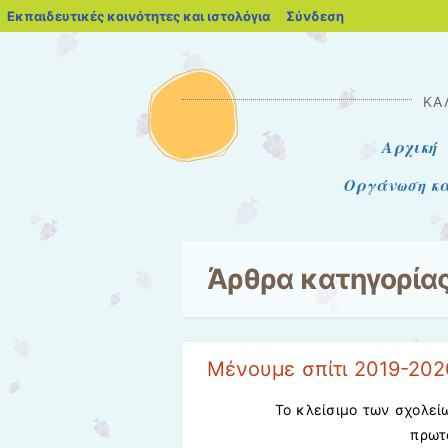
blogs.sch.gr
Εκπαιδευτικές κοινότητες και ιστολόγια
Σύνδεση
ΚΑ
Μενού
Μετάβαση στο περιεχόμενο
Αρχική
Οργάνωση κα
Άρθρα κατηγορία
Μένουμε σπίτι 2019-202
Το κλείσιμο των σχολεί
πρωτ