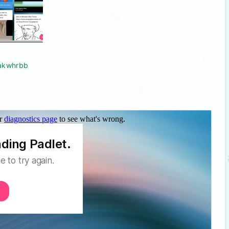
qakwhrbb